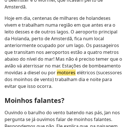
o Beemster e o Wormer, que ficavam perto de
Amsterdã.
Hoje em dia, centenas de milhares de holandeses
vivem e trabalham numa região em que antes era o
leito desses e de outros lagos. O aeroporto principal
da Holanda, perto de Amsterdã, fica num local
anteriormente ocupado por um lago. Os passageiros
que transitam nos aeroportos estão a quatro metros
abaixo do nível do mar! Mas não é preciso temer que o
avião vá aterrissar no mar. Estações de bombeamento
movidas a diesel ou por
motores
elétricos (sucessores
dos moinhos de vento) trabalham dia e noite para
evitar que isso ocorra.
Moinhos falantes?
Ouvindo o barulho do vento batendo nas pás, Jan nos
pergunta se já ouvimos falar de moinhos falantes.
Respondemos que não. Ele explica que, na paisagem