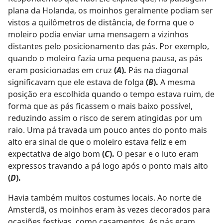
plana da Holanda, os moinhos geralmente podiam ser
vistos a quilômetros de distância, de forma que o
moleiro podia enviar uma mensagem a vizinhos
distantes pelo posicionamento das pás. Por exemplo,
quando o moleiro fazia uma pequena pausa, as pás
eram posicionadas em cruz
(
A
).
Pás na diagonal
significavam que ele estava de folga
(
B
).
A mesma
posição era escolhida quando o tempo estava ruim, de
forma que as pás ficassem o mais baixo possível,
reduzindo assim o risco de serem atingidas por um
raio. Uma pá travada um pouco antes do ponto mais
alto era sinal de que o moleiro estava feliz e em
expectativa de algo bom
(
C
).
O pesar e o luto eram
expressos travando a pá logo após o ponto mais alto
(
D
).
Havia também muitos costumes locais. Ao norte de
Amsterdã, os moinhos eram às vezes decorados para
ocasiões festivas, como casamentos. As pás eram