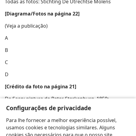
Todas as fotos: Stichting De Utrechtse Molens
[Diagrama/Fotos na página 22]
(Veja a publicação)
A
B
C
D
[Crédito da foto na página 21]
De Saen: pintura de Peter Sterkenburg, 1850:
Kooijman Souvenirs & Gifts (Zaanse Schans Holland)
Configurações de privacidade
Para lhe fornecer a melhor experiência possível,
usamos cookies e tecnologias similares. Alguns
cookies são necessários para que o nosso site