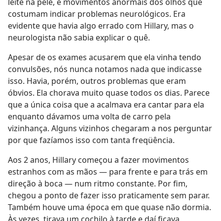
leite na pele, e movimentos anormais dos olhos que
costumam indicar problemas neurológicos. Era
evidente que havia algo errado com Hillary, mas o
neurologista não sabia explicar o quê.
Apesar de os exames acusarem que ela vinha tendo
convulsões, nós nunca notamos nada que indicasse
isso. Havia, porém, outros problemas que eram
óbvios. Ela chorava muito quase todos os dias. Parece
que a única coisa que a acalmava era cantar para ela
enquanto dávamos uma volta de carro pela
vizinhança. Alguns vizinhos chegaram a nos perguntar
por que fazíamos isso com tanta freqüência.
Aos 2 anos, Hillary começou a fazer movimentos
estranhos com as mãos — para frente e para trás em
direção à boca — num ritmo constante. Por fim,
chegou a ponto de fazer isso praticamente sem parar.
Também houve uma época em que quase não dormia.
Às vezes, tirava um cochilo à tarde e daí ficava