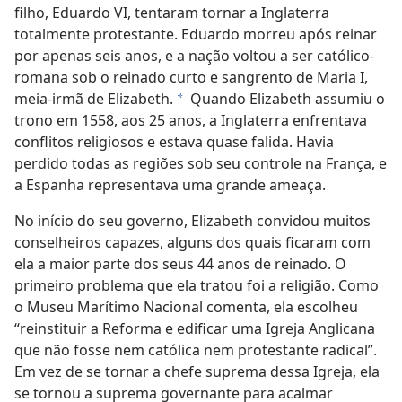
filho, Eduardo VI, tentaram tornar a Inglaterra
totalmente protestante. Eduardo morreu após reinar
por apenas seis anos, e a nação voltou a ser católico-
romana sob o reinado curto e sangrento de Maria I,
meia-irmã de Elizabeth.
Quando Elizabeth assumiu o
a
trono em 1558, aos 25 anos, a Inglaterra enfrentava
conflitos religiosos e estava quase falida. Havia
perdido todas as regiões sob seu controle na França, e
a Espanha representava uma grande ameaça.
No início do seu governo, Elizabeth convidou muitos
conselheiros capazes, alguns dos quais ficaram com
ela a maior parte dos seus 44 anos de reinado. O
primeiro problema que ela tratou foi a religião. Como
o Museu Marítimo Nacional comenta, ela escolheu
“reinstituir a Reforma e edificar uma Igreja Anglicana
que não fosse nem católica nem protestante radical”.
Em vez de se tornar a chefe suprema dessa Igreja, ela
se tornou a suprema governante para acalmar