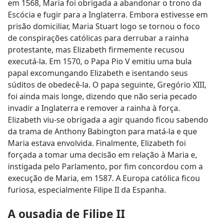
em 1568, Maria foi obrigada a abandonar o trono da
Escócia e fugir para a Inglaterra. Embora estivesse em
prisão domiciliar, Maria Stuart logo se tornou o foco
de conspirações católicas para derrubar a rainha
protestante, mas Elizabeth firmemente recusou
executá-la. Em 1570, o Papa Pio V emitiu uma bula
papal excomungando Elizabeth e isentando seus
súditos de obedecê-la. O papa seguinte, Gregório XIII,
foi ainda mais longe, dizendo que não seria pecado
invadir a Inglaterra e remover a rainha à força.
Elizabeth viu-se obrigada a agir quando ficou sabendo
da trama de Anthony Babington para matá-la e que
Maria estava envolvida. Finalmente, Elizabeth foi
forçada a tomar uma decisão em relação à Maria e,
instigada pelo Parlamento, por fim concordou com a
execução de Maria, em 1587. A Europa católica ficou
furiosa, especialmente Filipe II da Espanha.
A ousadia de Filipe II