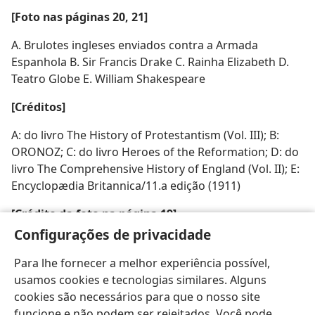
[Foto nas páginas 20, 21]
A. Brulotes ingleses enviados contra a Armada
Espanhola B. Sir Francis Drake C. Rainha Elizabeth D.
Teatro Globe E. William Shakespeare
[Créditos]
A: do livro The History of Protestantism (Vol. III); B:
ORONOZ; C: do livro Heroes of the Reformation; D: do
livro The Comprehensive History of England (Vol. II); E:
Encyclopædia Britannica/11.a edição (1911)
[Crédito da foto na página 19]
Configurações de privacidade
© The Bridgeman Art Library International
Para lhe fornecer a melhor experiência possível,
usamos cookies e tecnologias similares. Alguns
cookies são necessários para que o nosso site
funcione e não podem ser rejeitados. Você pode