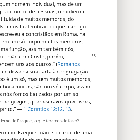
 algum homem individual, mas de um
grupo unido de pessoas, o hodierno
stituída de muitos membros, do
o nos faz lembrar do que o antigo
, escreveu a concristãos em Roma, na
os em um só corpo muitos membros,
ma função, assim também nós,
em
união com Cristo, porém,
ncem uns aos outros.” (
Romanos
ulo disse na sua carta à congregação
rpo é um só, mas tem muitos membros,
mbora muitos, são um só corpo, assim
os nós fomos batizados por um só
uer gregos, quer escravos quer livres,
pírito.” —
1 Coríntios 12:12, 13
.
erno de Ezequiel, o que teremos de fazer?
rno de Ezequiel: não é o corpo de uma