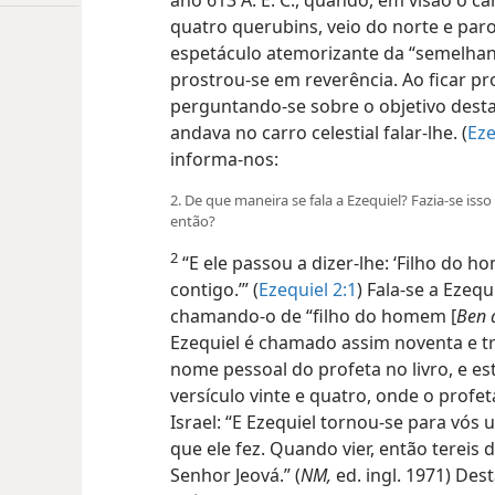
ano 613 A. E. C., quando, em visão o c
quatro querubins, veio do norte e paro
espetáculo atemorizante da “semelhanç
prostrou-se em reverência. Ao ficar pr
perguntando-se sobre o objetivo desta
andava no carro celestial falar-lhe. (
Eze
informa-nos:
2. De que maneira se fala a Ezequiel? Fazia-se isso
então?
2
“E ele passou a dizer-lhe: ‘Filho do h
contigo.’” (
Ezequiel 2:1
) Fala-se a Ezeq
chamando-o de “filho do homem [
Ben
Ezequiel é chamado assim noventa e tr
nome pessoal do profeta no livro, e est
versículo vinte e quatro, onde o profe
Israel: “E Ezequiel tornou-se para vós
que ele fez. Quando vier, então tereis
Senhor Jeová.” (
NM,
ed. ingl. 1971) De