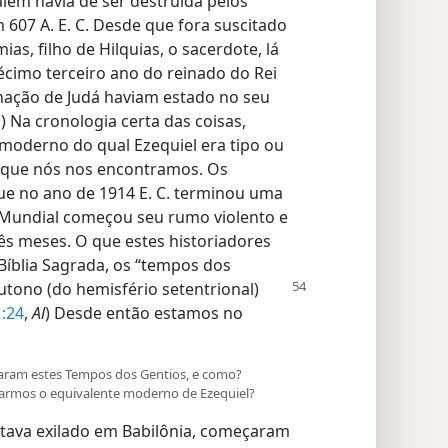
além havia de ser destruída pelos
 607 A. E. C. Desde que fora suscitado
as, filho de Hilquias, o sacerdote, lá
décimo terceiro ano do reinado do Rei
 nação de Judá haviam estado no seu
1
) Na cronologia certa das coisas,
moderno do qual Ezequiel era tipo ou
m que nós nos encontramos. Os
e no ano de 1914 E. C. terminou uma
 Mundial começou seu rumo violento e
rês meses. O que estes historiadores
Bíblia Sagrada, os “tempos dos
utono (do hemisfério setentrional)
1:24
,
Al
) Desde então estamos no
çaram estes Tempos dos Gentios, e como?
armos o equivalente moderno de Ezequiel?
stava exilado em Babilônia, começaram