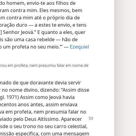
 do homem, envio-te aos filhos de
elaram contra mim. Eles mesmos, bem
m contra mim até o próprio dia de
coração duro — a estes te envio, e tens
] Senhor Jeová.” E quanto a eles, quer
is são uma casa rebelde — hão de
 um profeta no seu meio.”’ —
Ezequiel
vorou em profeta, nem presumiu falar em nome de
ormado de que doravante devia servir
 no nome divino, dizendo: “Assim disse
ngl. 1971) Assim como Jeová havia
centos anos antes, assim enviava
ava em profeta, nem presumia falar no
viado pelo Deus Altíssimo. Aparecer
esde o seu trono no seu carro celestial,
missão específica, com uma mensagem