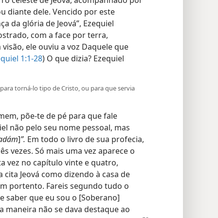
arro celeste de Jeová, acompanhado por
u diante dele. Vencido por este
a da glória de Jeová”, Ezequiel
ostrado, com a face por terra,
 visão, ele ouviu a voz Daquele que
quiel 1:1-28
) O que dizia? Ezequiel
 para torná-lo tipo de Cristo, ou para que servia
omem, põe-te de pé para que fale
uiel não pelo seu nome pessoal, mas
 adám
]
”.
Em todo o livro de sua profecia,
ês vezes. Só mais uma vez aparece o
a vez no capítulo vinte e quatro,
ta cita Jeová como dizendo à casa de
 um portento. Fareis segundo tudo o
 de saber que eu sou o [Soberano]
sta maneira não se dava destaque ao