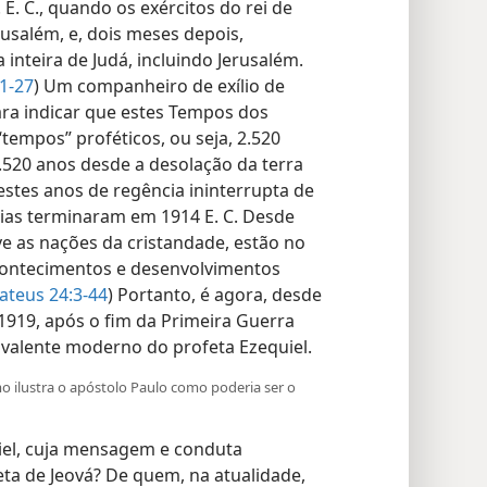
. C., quando os exércitos do rei de
usalém, e, dois meses depois,
 inteira de Judá, incluindo Jerusalém.
1-27
) Um companheiro de exílio de
para indicar que estes Tempos dos
tempos” proféticos, ou seja, 2.520
.520 anos desde a desolação da terra
 estes anos de regência ininterrupta de
tias terminaram em 1914 E. C. Desde
ive as nações da cristandade, estão no
contecimentos e desenvolvimentos
ateus 24:3-44
) Portanto, é agora, desde
1919, após o fim da Primeira Guerra
valente moderno do profeta Ezequiel.
o ilustra o apóstolo Paulo como poderia ser o
iel, cuja mensagem e conduta
ta de Jeová? De quem, na atualidade,