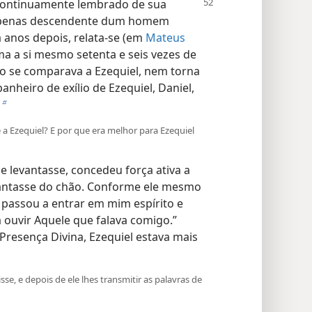
 continuamente
lembrado de sua
 apenas descendente dum homem
a anos depois, relata-se (em
Mateus
ma a si mesmo setenta e seis vezes de
ão se comparava a Ezequiel, nem torna
nheiro de exílio de Ezequiel, Daniel,
b
 a Ezequiel? E por que era melhor para Ezequiel
e levantasse, concedeu força ativa a
evantasse do chão. Conforme ele mesmo
, passou a entrar em mim espírito e
a ouvir Aquele que falava comigo.”
 Presença Divina, Ezequiel estava mais
sse, e depois de ele lhes transmitir as palavras de