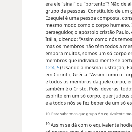
era ele “sinal” ou “portento”? Não de
grupo de pessoas. Constituído de um 
Ezequiel é uma pessoa composta, con
mesmo modo como o corpo humano. Ist
perseguidor, o apóstolo cristão Paulo
Itália, dizendo: “Assim como nós tem
mas os membros não têm todos a mes
embora muitos, somos um só corpo 
membros que individualmente se perte
12:4, 5
) Usando a mesma ilustração, Pa
em Corinto, Grécia: “Assim como o co
e todos os membros daquele corpo, e
também é o Cristo. Pois, deveras, tod
espírito em um só corpo, quer judeus q
e a todos nós se fez beber de um só es
10. Para sabermos que grupo é o equivalente mod
10
Assim se dá com o equivalente hodie