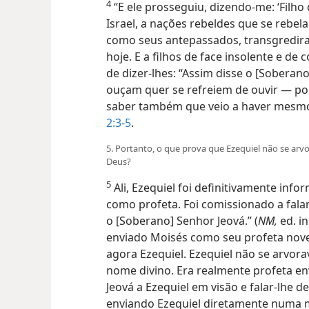
4
“E ele prosseguiu, dizendo-me: ‘Filho
Israel, a nações rebeldes que se reb
como seus antepassados, transgredira
hoje. E a filhos de face insolente e de 
de dizer-lhes: “Assim disse o [Soberano
ouçam quer se refreiem de ouvir — po
saber também que veio a haver mesmo
2:3-5
.
5. Portanto, o que prova que Ezequiel não se ar
Deus?
5
Ali, Ezequiel foi definitivamente inf
como profeta. Foi comissionado a falar
o [Soberano] Senhor Jeová.” (
NM,
ed. i
enviado Moisés como seu profeta nove
agora Ezequiel. Ezequiel não se arvor
nome divino.
Era realmente profeta en
Jeová a Ezequiel em visão e falar-lhe d
enviando Ezequiel diretamente numa 