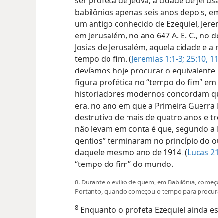
ser profeta de Jeová, a cidade de Jerus
babilônios apenas seis anos depois, em
um antigo conhecido de Ezequiel, Jeremi
em Jerusalém, no ano 647 A. E. C., no 
Josias de Jerusalém, aquela cidade e a
tempo do fim. (
Jeremias 1:1-3;
25:10, 1
devíamos hoje procurar o equivalente 
figura profética no “tempo do fim” e
historiadores modernos concordam qu
era, no ano em que a Primeira Guerra
destrutivo de mais de quatro anos e t
não levam em conta é que, segundo a 
gentios” terminaram no princípio do
o
daquele mesmo ano de 1914. (
Lucas 2
“tempo do fim” do mundo.
8. Durante o exílio de quem, em Babilônia, come
Portanto, quando começou o tempo para procur
8
Enquanto o profeta Ezequiel ainda e