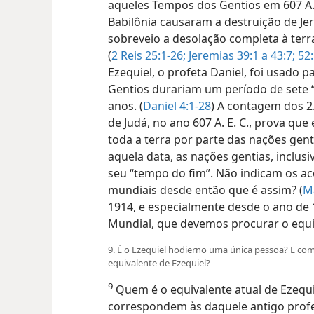
aqueles Tempos dos Gentios em 607 A. E
Babilônia causaram a destruição de Jer
sobreveio a desolação completa à terra
(
2 Reis 25:1-26;
Jeremias 39:1 a 43:7;
52:
Ezequiel, o profeta Daniel, foi usado 
Gentios durariam um período de sete “
anos. (
Daniel 4:1-28
) A contagem dos 2
de Judá, no ano 607 A. E. C., prova que
toda a terra por parte das nações gen
aquela data, as nações gentias, inclus
seu “tempo do fim”. Não indicam os a
mundiais desde então que é assim? (
M
1914, e especialmente desde o ano de 
Mundial, que devemos procurar o equi
9. É o Ezequiel hodierno uma única pessoa? E com
equivalente de Ezequiel?
9
Quem é o equivalente atual de Ezequ
correspondem às daquele antigo profe