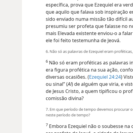
específica, prova que Ezequiel era ver
que aquilo que falava sob inspiração e
sido enviado numa missão tão difícil 
presumiu ser profeta que falasse no 
mais Elevada existente enviou-o a fal
ele foi feito testemunha de Jeová.
6. Não só as palavras de Ezequiel eram profétic
6
Não só eram proféticas as palavras i
era figura profética na sua ação, co
diversas ocasiões. (
Ezequiel 24:24
) Vis
ou sinal” (
Al
) de alguém que viria, e vis
de Jesus Cristo, a quem tipificou o pr
comissão divina?
7. Em que período de tempo devemos procurar o 
neste período de tempo?
7
Embora Ezequiel não o soubesse na o