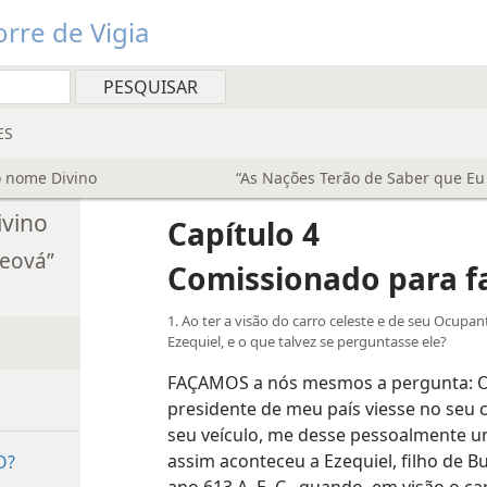
rre de Vigia
ES
o nome Divino
“As Nações Terão de Saber que Eu
ivino
Capítulo 4
Jeová”
Comissionado para f
1. Ao ter a visão do carro celeste e de seu Ocupan
Ezequiel, e o que talvez se perguntasse ele?
FAÇAMOS a nós mesmos a pergunta: O q
presidente de meu país viesse no seu ca
seu veículo, me desse pessoalmente u
assim aconteceu a Ezequiel, filho de Bu
O?