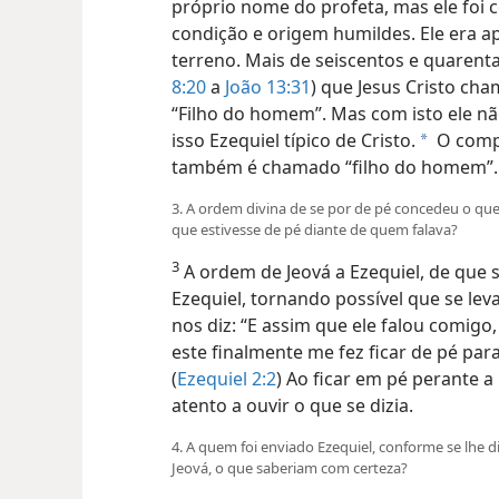
próprio nome do profeta, mas ele foi
condição e origem humildes. Ele era
terreno. Mais de seiscentos e quarent
8:20
a
João 13:31
) que Jesus Cristo cha
“Filho do homem”. Mas com isto ele n
isso Ezequiel típico de Cristo.
O compa
a
também é chamado “filho do homem”.
3. A ordem divina de se por de pé concedeu o que
que estivesse de pé diante de quem falava?
3
A ordem de Jeová a Ezequiel, de que s
Ezequiel, tornando possível que se l
nos diz: “E assim que ele falou comigo
este finalmente me fez ficar de pé par
(
Ezequiel 2:2
) Ao ficar em pé perante a
atento a ouvir o que se dizia.
4. A quem foi enviado Ezequiel, conforme se lhe di
Jeová, o que saberiam com certeza?