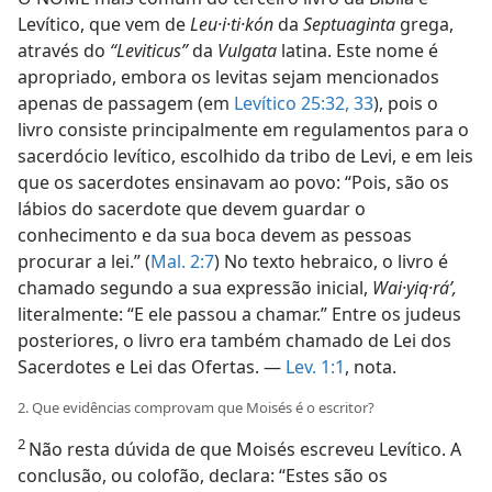
Levítico, que vem de
Leu·i·ti·kón
da
Septuaginta
grega,
através do
“Leviticus”
da
Vulgata
latina. Este nome é
apropriado, embora os levitas sejam mencionados
apenas de passagem (em
Levítico 25:32, 33
), pois o
livro consiste principalmente em regulamentos para o
sacerdócio levítico, escolhido da tribo de Levi, e em leis
que os sacerdotes ensinavam ao povo: “Pois, são os
lábios do sacerdote que devem guardar o
conhecimento e da sua boca devem as pessoas
procurar a lei.” (
Mal. 2:7
) No texto hebraico, o livro é
chamado segundo a sua expressão inicial,
Wai·yiq·ráʼ,
literalmente: “E ele passou a chamar.” Entre os judeus
posteriores, o livro era também chamado de Lei dos
Sacerdotes e Lei das Ofertas. —
Lev. 1:1
, nota.
2. Que evidências comprovam que Moisés é o escritor?
2
Não resta dúvida de que Moisés escreveu Levítico. A
conclusão, ou colofão, declara: “Estes são os