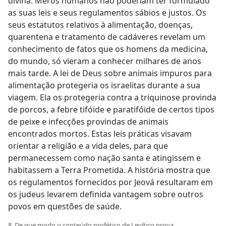
divina. Meros humanos não poderiam ter formulado
as suas leis e seus regulamentos sábios e justos. Os
seus estatutos relativos à alimentação, doenças,
quarentena e tratamento de cadáveres revelam um
conhecimento de fatos que os homens da medicina,
do mundo, só vieram a conhecer milhares de anos
mais tarde. A lei de Deus sobre animais impuros para
alimentação protegeria os israelitas durante a sua
viagem. Ela os protegeria contra a triquinose provinda
de porcos, a febre tifóide e paratifóide de certos tipos
de peixe e infecções provindas de animais
encontrados mortos. Estas leis práticas visavam
orientar a religião e a vida deles, para que
permanecessem como nação santa e atingissem e
habitassem a Terra Prometida. A história mostra que
os regulamentos fornecidos por Jeová resultaram em
os judeus levarem definida vantagem sobre outros
povos em questões de saúde.
8. De que modo o conteúdo profético de Levítico prova