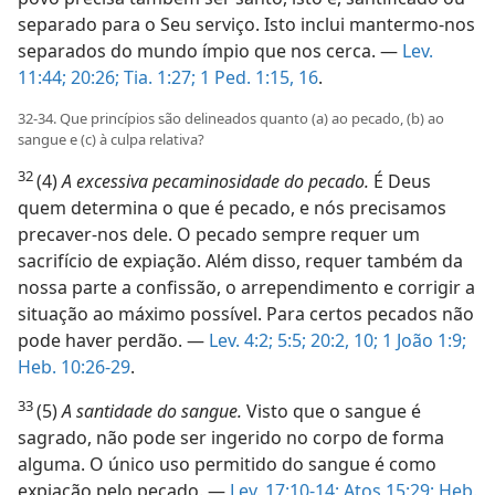
separado para o Seu serviço. Isto inclui mantermo-nos
separados do mundo ímpio que nos cerca. —
Lev.
11:44;
20:26;
Tia. 1:27;
1 Ped. 1:15, 16
.
32-34. Que princípios são delineados quanto (a) ao pecado, (b) ao
sangue e (c) à culpa relativa?
32
(4)
A excessiva pecaminosidade do pecado.
É Deus
quem determina o que é pecado, e nós precisamos
precaver-nos dele. O pecado sempre requer um
sacrifício de expiação. Além disso, requer também da
nossa parte a confissão, o arrependimento e corrigir a
situação ao máximo possível. Para certos pecados não
pode haver perdão. —
Lev. 4:2;
5:5;
20:2,
10;
1 João 1:9;
Heb. 10:26-29
.
33
(5)
A santidade do sangue.
Visto que o sangue é
sagrado, não pode ser ingerido no corpo de forma
alguma. O único uso permitido do sangue é como
expiação pelo pecado. —
Lev. 17:10-14;
Atos 15:29;
Heb.