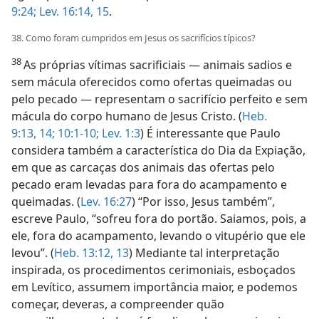
9:24;
Lev. 16:14, 15
.
38. Como foram cumpridos em Jesus os sacrifícios típicos?
38
As próprias vítimas sacrificiais — animais sadios e
sem mácula oferecidos como ofertas queimadas ou
pelo pecado — representam o sacrifício perfeito e sem
mácula do corpo humano de Jesus Cristo. (
Heb.
9:13, 14;
10:1-10;
Lev. 1:3
) É interessante que Paulo
considera também a característica do Dia da Expiação,
em que as carcaças dos animais das ofertas pelo
pecado eram levadas para fora do acampamento e
queimadas. (
Lev. 16:27
) “Por isso, Jesus também”,
escreve Paulo, “sofreu fora do portão. Saiamos, pois, a
ele, fora do acampamento, levando o vitupério que ele
levou”. (
Heb. 13:12, 13
) Mediante tal interpretação
inspirada, os procedimentos cerimoniais, esboçados
em Levítico, assumem importância maior, e podemos
começar, deveras, a compreender quão