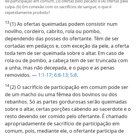
de participação em comum, (3) ofertas pelo pecado e (4) ofertas pela
culpa. (b) Em conexão com os sacrifícios de sangue, o que é
repetidamente proibido?
13
(1) As ofertas queimadas podem consistir num
novilho, cordeiro, cabrito, rola ou pombo,
dependendo das posses do ofertante. Têm de ser
cortadas em pedaços e, com exceção da pele, a oferta
toda tem de ser queimada sobre o altar. Em caso de
rola ou de pombo, a cabeça tem de ser truncada com
a unha, mas não decepada, e o papo e as penas
removidos. —
1:1-17;
6:8-13;
5:8
.
14
(2) O sacrifício de participação em comum pode ser
de um macho ou uma fêmea dos bovinos ou dos
rebanhos. Só as partes gordurosas serão queimadas
sobre o altar, certas porções cabendo ao sacerdote e o
resto devendo ser comido pelo ofertante. É chamado
apropriadamente de sacrifício de participação em
comum, pois, mediante ele, o ofertante participa de