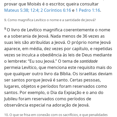
provar que Moisés é o escritor, queira consultar
Mateus 5:38;
12:4;
2 Coríntios 6:16
e
1 Pedro 1:16
.
9. Como magnifica Levítico o nome e a santidade de Jeová?
9
O livro de Levítico magnifica coerentemente o nome
e a soberania de Jeová. Nada menos de 36 vezes as
suas leis são atribuídas a Jeová. O próprio nome Jeová
aparece, em média, dez vezes por capítulo, e repetidas
vezes se inculca a obediência às leis de Deus mediante
o lembrete: “Eu sou Jeová.” O tema de
santidade
permeia Levítico, que menciona este requisito mais do
que qualquer outro livro da Bíblia. Os israelitas deviam
ser santos porque Jeová é santo. Certas pessoas,
lugares, objetos e períodos foram reservados como
santos. Por exemplo, o Dia da Expiação e o ano do
Jubileu foram reservados como períodos de
observância especial na adoração de Jeová.
10. O que se frisa em conexão com os sacrifícios, e que penalidades