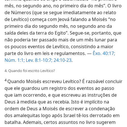
mês, no segundo ano, no primeiro dia do mês”. O livro
de Números (que se segue imediatamente ao relato
de Levítico) começa com Jeová falando a Moisés “no
primeiro dia do segundo mês, no segundo ano da
saída deles da terra do Egito”. Segue-se, portanto, que
não poderia ter passado mais de um mês lunar para
os poucos eventos de Levítico, consistindo a maior
parte do livro em leis e regulamentos. —
Êxo. 40:17;
Núm. 1:1;
Lev. 8:1-10:7;
24:10-23
.
4. Quando foi escrito Levítico?
4
Quando Moisés escreveu Levítico? É razoável concluir
que ele guardou um registro dos eventos ao passo
que iam ocorrendo, e que escreveu as instruções de
Deus à medida que as recebia. Isto é implícito na
ordem de Deus a Moisés de escrever a condenação
dos amalequitas logo após Israel tê-los derrotado em
batalha. Ademais, certos assuntos no livro sugerem