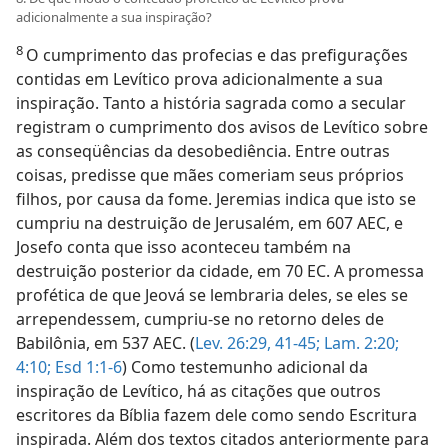
adicionalmente a sua inspiração?
8
O cumprimento das profecias e das prefigurações
contidas em Levítico prova adicionalmente a sua
inspiração. Tanto a história sagrada como a secular
registram o cumprimento dos avisos de Levítico sobre
as conseqüências da desobediência. Entre outras
coisas, predisse que mães comeriam seus próprios
filhos, por causa da fome. Jeremias indica que isto se
cumpriu na destruição de Jerusalém, em 607 AEC, e
Josefo conta que isso aconteceu também na
destruição posterior da cidade, em 70 EC. A promessa
profética de que Jeová se lembraria deles, se eles se
arrependessem, cumpriu-se no retorno deles de
Babilônia, em 537 AEC. (
Lev. 26:29,
41-45;
Lam. 2:20;
4:10;
Esd 1:1-6
) Como testemunho adicional da
inspiração de Levítico, há as citações que outros
escritores da Bíblia fazem dele como sendo Escritura
inspirada. Além dos textos citados anteriormente para