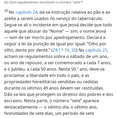
(b) Que regulamentos envolvem o número “sete”?
25
No
capítulo 24
, dá-se instrução relativa ao pão e ao
azeite a serem usados no serviço do tabernáculo.
Segue-se ali o incidente em que Jeová decide que todo
aquele que abusar do “Nome” — sim,
o
nome Jeová
— tem de ser morto por apedrejamento. Declara a
seguir a lei da punição de igual por igual: “Olho por
olho, dente por dente.” (
24:11-16,
20
) No
capítulo 25
,
acham-se regulamentos sobre o sábado de um ano,
ou ano de repouso, a ser comemorado a cada 7 anos,
e o Jubileu, a cada 50 anos. Neste 50.º ano, deve-se
proclamar a liberdade em todo o país, e as
propriedades hereditárias vendidas ou cedidas
durante os últimos 49 anos devem ser restituídas.
Dão-se leis que protegem os direitos dos pobres e dos
escravos. Nesta parte, o número “sete” aparece
destacadamente — o sétimo dia, o sétimo ano,
festividades de sete dias, um período de sete