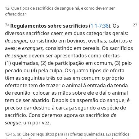
12. Que tipos de sacrifícios de sangue há, e como devem ser
oferecidos?
12
Regulamentos sobre sacrifícios
(
1:1-7:38
).
Os
diversos sacrifícios caem em duas categorias gerais:
de sangue,
consistindo em bovinos, ovelhas, cabritos e
aves; e
exangues,
consistindo em cereais. Os sacrifícios
de sangue
devem ser apresentados como ofertas
(1) queimadas, (2) de participação em comum, (3) pelo
pecado ou (4) pela culpa. Os quatro tipos de oferta
têm as seguintes três coisas em comum: o próprio
ofertante tem de trazer o animal à entrada da tenda
de reunião, colocar as mãos sobre ele e daí o animal
tem de ser abatido. Depois da aspersão do sangue, é
preciso dar destino à carcaça segundo a espécie de
sacrifício. Consideremos agora os sacrifícios
de
sangue,
um por vez.
13-16. (a) Cite os requisitos para (1) ofertas queimadas, (2) sacrifícios