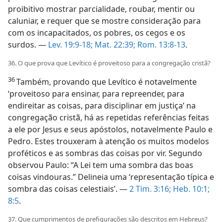
proibitivo mostrar parcialidade, roubar, mentir ou
caluniar, e requer que se mostre consideração para
com os incapacitados, os pobres, os cegos e os
surdos. —
Lev. 19:9-18;
Mat. 22:39;
Rom. 13:8-13
.
36. O que prova que Levítico é proveitoso para a congregação cristã?
36
Também, provando que Levítico é notavelmente
‘proveitoso para ensinar, para repreender, para
endireitar as coisas, para disciplinar em justiça’ na
congregação cristã, há as repetidas referências feitas
a ele por Jesus e seus apóstolos, notavelmente Paulo e
Pedro. Estes trouxeram à atenção os muitos modelos
proféticos e as sombras das coisas por vir. Segundo
observou Paulo: “A Lei tem uma sombra das boas
coisas vindouras.” Delineia uma ‘representação típica e
sombra das coisas celestiais’. —
2 Tim. 3:16;
Heb. 10:1;
8:5
.
37. Que cumprimentos de prefigurações são descritos em Hebreus?