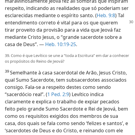
maravilhosamente Jeová fez ali sombras que inspiram
respeito, indicando as realidades que só poderiam ser
esclarecidas mediante o espírito santo. (
Heb. 9:8
) Tal
entendimento correto é vital para os que querem
tirar proveito da provisão para a vida que Jeová faz
mediante Cristo Jesus, o “grande sacerdote sobre a
casa de Deus”. —
Heb. 10:19-25
.
39. Como é que Levítico se une a “toda a Escritura” em dar a conhecer
os propósitos do Reino de Jeová?
39
Semelhante à casa sacerdotal de Arão, Jesus Cristo,
qual Sumo Sacerdote, tem subsacerdotes associados
consigo. Fala-se a respeito destes como sendo
“sacerdócio real”. (
1 Ped. 2:9
) Levítico indica
claramente e explica o trabalho de expiar pecados
feito pelo grande Sumo Sacerdote e Rei de Jeová, bem
como os requisitos exigidos dos membros de sua
casa, dos quais se fala como sendo ‘felizes e santos’, e
‘sacerdotes de Deus e do Cristo, e reinando com ele