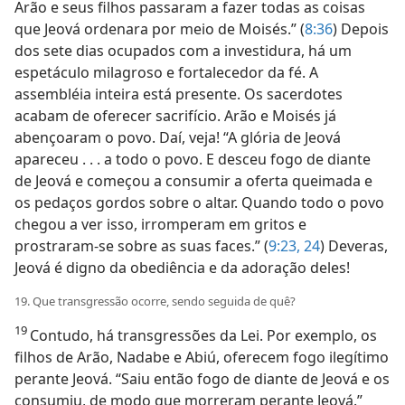
Arão e seus filhos passaram a fazer todas as coisas
que Jeová ordenara por meio de Moisés.” (
8:36
) Depois
dos sete dias ocupados com a investidura, há um
espetáculo milagroso e fortalecedor da fé. A
assembléia inteira está presente. Os sacerdotes
acabam de oferecer sacrifício. Arão e Moisés já
abençoaram o povo. Daí, veja! “A glória de Jeová
apareceu . . . a todo o povo. E desceu fogo de diante
de Jeová e começou a consumir a oferta queimada e
os pedaços gordos sobre o altar. Quando todo o povo
chegou a ver isso, irromperam em gritos e
prostraram-se sobre as suas faces.” (
9:23, 24
) Deveras,
Jeová é digno da obediência e da adoração deles!
19. Que transgressão ocorre, sendo seguida de quê?
19
Contudo, há transgressões da Lei. Por exemplo, os
filhos de Arão, Nadabe e Abiú, oferecem fogo ilegítimo
perante Jeová. “Saiu então fogo de diante de Jeová e os
consumiu, de modo que morreram perante Jeová.”