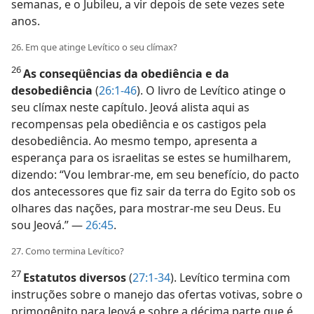
semanas, e o Jubileu, a vir depois de sete vezes sete
anos.
26. Em que atinge Levítico o seu clímax?
26
As conseqüências da obediência e da
desobediência
(
26:1-46
). O livro de Levítico atinge o
seu clímax neste capítulo. Jeová alista aqui as
recompensas pela obediência e os castigos pela
desobediência. Ao mesmo tempo, apresenta a
esperança para os israelitas se estes se humilharem,
dizendo: “Vou lembrar-me, em seu benefício, do pacto
dos antecessores que fiz sair da terra do Egito sob os
olhares das nações, para mostrar-me seu Deus. Eu
sou Jeová.” —
26:45
.
27. Como termina Levítico?
27
Estatutos diversos
(
27:1-34
). Levítico termina com
instruções sobre o manejo das ofertas votivas, sobre o
primogênito para Jeová e sobre a décima parte que é