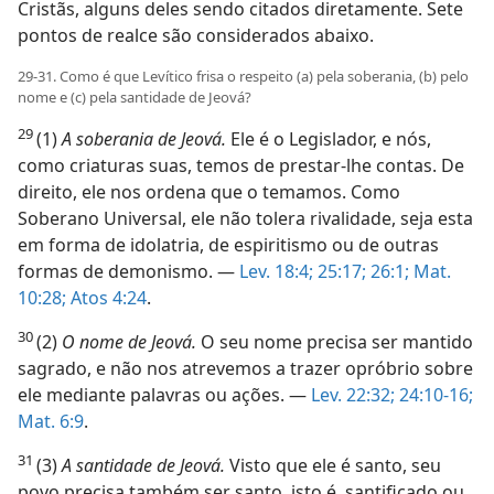
Cristãs, alguns deles sendo citados diretamente. Sete
pontos de realce são considerados abaixo.
29-31. Como é que Levítico frisa o respeito (a) pela soberania, (b) pelo
nome e (c) pela santidade de Jeová?
29
(1)
A soberania de Jeová.
Ele é o Legislador, e nós,
como criaturas suas, temos de prestar-lhe contas. De
direito, ele nos ordena que o temamos. Como
Soberano Universal, ele não tolera rivalidade, seja esta
em forma de idolatria, de espiritismo ou de outras
formas de demonismo. —
Lev. 18:4;
25:17;
26:1;
Mat.
10:28;
Atos 4:24
.
30
(2)
O nome de Jeová.
O seu nome precisa ser mantido
sagrado, e não nos atrevemos a trazer opróbrio sobre
ele mediante palavras ou ações. —
Lev. 22:32;
24:10-16;
Mat. 6:9
.
31
(3)
A santidade de Jeová.
Visto que ele é santo, seu
povo precisa também ser santo, isto é, santificado ou