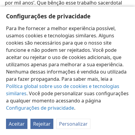
por mil anos’. Que bênção esse trabalho sacerdotal
realizará em soerguer humanos obedientes à
Configurações de privacidade
perfeição, e que felicidade esse Reino celestial trará,
restaurando a paz e a justiça na terra! Certamente,
Para lhe fornecer a melhor experiência possível,
devemos todos agradecer ao Deus santo, Jeová, o seu
usamos cookies e tecnologias similares. Alguns
arranjo de um Sumo Sacerdote e Rei, e de um
cookies são necessários para que o nosso site
sacerdócio real para declarar em toda a parte as Suas
funcione e não podem ser rejeitados. Você pode
excelências, em santificação de Seu nome! Deveras,
aceitar ou rejeitar o uso de cookies adicionais, que
Levítico se une de modo maravilhoso a “toda a
utilizamos apenas para melhorar a sua experiência.
Escritura” em dar a conhecer os propósitos do Reino
Nenhuma dessas informações é vendida ou utilizada
de Jeová. —
Rev. 20:6
.
para fazer propaganda. Para saber mais, leia a
Política global sobre uso de cookies e tecnologias
similares
. Você pode personalizar suas configurações
a qualquer momento acessando a página
Configurações de privacidade
.
Português (Brasil)
Compartilhar
Preferências
Copyright
© 2026 Watch Tower Bible and Tract Society of Pennsylvania
Aceitar
Rejeitar
Personalizar
Termos de Uso
Política de Privacidade
Configurações de Privacidade
Login
JW.ORG