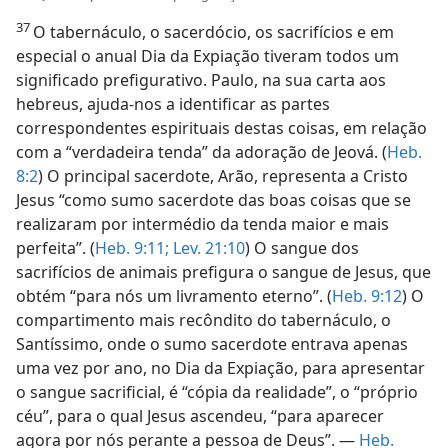
37
O tabernáculo, o sacerdócio, os sacrifícios e em
especial o anual Dia da Expiação tiveram todos um
significado prefigurativo. Paulo, na sua carta aos
hebreus, ajuda-nos a identificar as partes
correspondentes espirituais destas coisas, em relação
com a “verdadeira tenda” da adoração de Jeová. (
Heb.
8:2
) O principal sacerdote, Arão, representa a Cristo
Jesus “como sumo sacerdote das boas coisas que se
realizaram por intermédio da tenda maior e mais
perfeita”. (
Heb. 9:11;
Lev. 21:10
) O sangue dos
sacrifícios de animais prefigura o sangue de Jesus, que
obtém “para nós um livramento eterno”. (
Heb. 9:12
) O
compartimento mais recôndito do tabernáculo, o
Santíssimo, onde o sumo sacerdote entrava apenas
uma vez por ano, no Dia da Expiação, para apresentar
o sangue sacrificial, é “cópia da realidade”, o “próprio
céu”, para o qual Jesus ascendeu, “para aparecer
agora por nós perante a pessoa de Deus”. —
Heb.