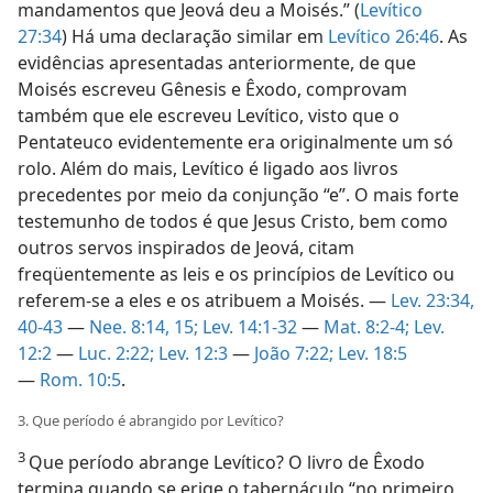
mandamentos que Jeová deu a Moisés.” (
Levítico
27:34
) Há uma declaração similar em
Levítico 26:46
. As
evidências apresentadas anteriormente, de que
Moisés escreveu Gênesis e Êxodo, comprovam
também que ele escreveu Levítico, visto que o
Pentateuco evidentemente era originalmente um só
rolo. Além do mais, Levítico é ligado aos livros
precedentes por meio da conjunção “e”. O mais forte
testemunho de todos é que Jesus Cristo, bem como
outros servos inspirados de Jeová, citam
freqüentemente as leis e os princípios de Levítico ou
referem-se a eles e os atribuem a Moisés. —
Lev. 23:34,
40-43
—
Nee. 8:14, 15;
Lev. 14:1-32
—
Mat. 8:2-4;
Lev.
12:2
—
Luc. 2:22;
Lev. 12:3
—
João 7:22;
Lev. 18:5
—
Rom. 10:5
.
3. Que período é abrangido por Levítico?
3
Que período abrange Levítico? O livro de Êxodo
termina quando se erige o tabernáculo “no primeiro