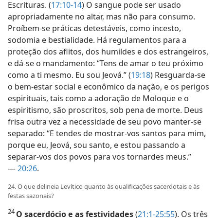
Escrituras. (
17:10-14
) O sangue pode ser usado
apropriadamente no altar, mas não para consumo.
Proíbem-se práticas detestáveis, como incesto,
sodomia e bestialidade. Há regulamentos para a
proteção dos aflitos, dos humildes e dos estrangeiros,
e dá-se o mandamento: “Tens de amar o teu próximo
como a ti mesmo. Eu sou Jeová.” (
19:18
) Resguarda-se
o bem-estar social e econômico da nação, e os perigos
espirituais, tais como a adoração de Moloque e o
espiritismo, são proscritos, sob pena de morte. Deus
frisa outra vez a necessidade de seu povo manter-se
separado: “E tendes de mostrar-vos santos para mim,
porque eu, Jeová, sou santo, e estou passando a
separar-vos dos povos para vos tornardes meus.”
—
20:26
.
24. O que delineia Levítico quanto às qualificações sacerdotais e às
festas sazonais?
24
O sacerdócio e as festividades
(
21:1-25:55
). Os três