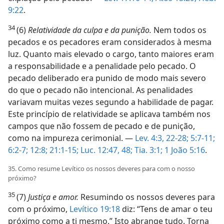
9:22
.
34
(6)
Relatividade da culpa e da punição.
Nem todos os
pecados e os pecadores eram considerados à mesma
luz. Quanto mais elevado o cargo, tanto maiores eram
a responsabilidade e a penalidade pelo pecado. O
pecado deliberado era punido de modo mais severo
do que o pecado não intencional. As penalidades
variavam muitas vezes segundo a habilidade de pagar.
Este princípio de relatividade se aplicava também nos
campos que não fossem de pecado e de punição,
como na impureza cerimonial. —
Lev. 4:3,
22-28;
5:7-11;
6:2-7;
12:8;
21:1-15;
Luc. 12:47, 48;
Tia. 3:1;
1 João 5:16
.
35. Como resume Levítico os nossos deveres para com o nosso
próximo?
35
(7)
Justiça e amor.
Resumindo os nossos deveres para
com o próximo,
Levítico 19:18
diz: “Tens de amar o teu
próximo como a ti mesmo.” Isto abrange tudo. Torna