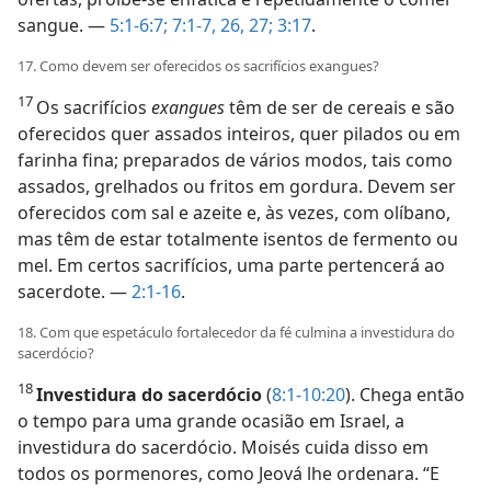
sangue. —
5:1-6:7;
7:1-7,
26, 27;
3:17
.
17. Como devem ser oferecidos os sacrifícios exangues?
17
Os sacrifícios
exangues
têm de ser de cereais e são
oferecidos quer assados inteiros, quer pilados ou em
farinha fina; preparados de vários modos, tais como
assados, grelhados ou fritos em gordura. Devem ser
oferecidos com sal e azeite e, às vezes, com olíbano,
mas têm de estar totalmente isentos de fermento ou
mel. Em certos sacrifícios, uma parte pertencerá ao
sacerdote. —
2:1-16
.
18. Com que espetáculo fortalecedor da fé culmina a investidura do
sacerdócio?
18
Investidura do sacerdócio
(
8:1-10:20
). Chega então
o tempo para uma grande ocasião em Israel, a
investidura do sacerdócio. Moisés cuida disso em
todos os pormenores, como Jeová lhe ordenara. “E