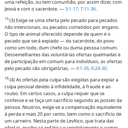
uma refeição, ou tem comunhão, por assim dizer, com
Jeová e com o sacerdote. —
3:1-17;
7:11-36
.
15
(3) Exige-se uma oferta pelo pecado para pecados
não intencionais, ou pecados cometidos por engano.
O tipo de animal oferecido depende de quem é o
pecado que será expiado — do sacerdote, do povo
como um todo, dum chefe ou duma pessoa comum.
Dessemelhantes das voluntárias ofertas queimadas e
de participação em comum para indivíduos, as ofertas
pelo pecado são obrigatórias. —
4:1-35;
6:24-30
.
16
(4) As ofertas pela culpa são exigidas para expiar a
culpa pessoal devido à infidelidade, à fraude e ao
roubo. Em certos casos, a culpa requer que se
confesse e se faça um sacrifício segundo as posses da
pessoa. Noutros, exige-se a compensação equivalente
à perda e mais 20 por cento, bem como o sacrifício de
um carneiro. Nesta parte de Levítico, que trata das
ofertas, proíbe-se enfática e repetidamente o comer