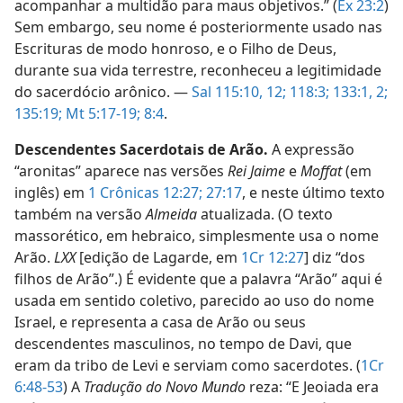
acompanhar a multidão para maus objetivos.” (
Êx 23:2
)
Sem embargo, seu nome é posteriormente usado nas
Escrituras de modo honroso, e o Filho de Deus,
durante sua vida terrestre, reconheceu a legitimidade
do sacerdócio arônico. —
Sal 115:10,
12;
118:3;
133:1, 2;
135:19;
Mt 5:17-19;
8:4
.
Descendentes Sacerdotais de Arão.
A expressão
“aronitas” aparece nas versões
Rei Jaime
e
Moffat
(em
inglês) em
1 Crônicas 12:27;
27:17
, e neste último texto
também na versão
Almeida
atualizada. (O texto
massorético, em hebraico, simplesmente usa o nome
Arão.
LXX
[edição de Lagarde, em
1Cr 12:27
] diz “dos
filhos de Arão”.) É evidente que a palavra “Arão” aqui é
usada em sentido coletivo, parecido ao uso do nome
Israel, e representa a casa de Arão ou seus
descendentes masculinos, no tempo de Davi, que
eram da tribo de Levi e serviam como sacerdotes. (
1Cr
6:48-53
) A
Tradução do Novo Mundo
reza: “E Jeoiada era