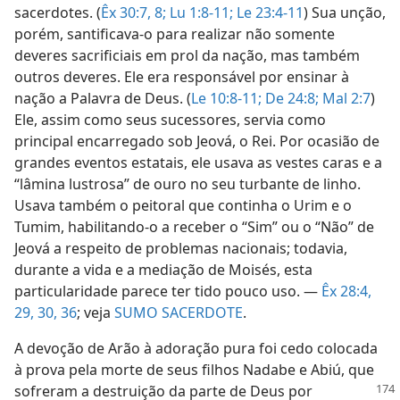
sacerdotes. (
Êx 30:7, 8;
Lu 1:8-11;
Le 23:4-11
) Sua unção,
porém, santificava-o para realizar não somente
deveres sacrificiais em prol da nação, mas também
outros deveres. Ele era responsável por ensinar à
nação a Palavra de Deus. (
Le 10:8-11;
De 24:8;
Mal 2:7
)
Ele, assim como seus sucessores, servia como
principal encarregado sob Jeová, o Rei. Por ocasião de
grandes eventos estatais, ele usava as vestes caras e a
“lâmina lustrosa” de ouro no seu turbante de linho.
Usava também o peitoral que continha o Urim e o
Tumim, habilitando-o a receber o “Sim” ou o “Não” de
Jeová a respeito de problemas nacionais; todavia,
durante a vida e a mediação de Moisés, esta
particularidade parece ter tido pouco uso. —
Êx 28:4,
29, 30,
36
; veja
SUMO SACERDOTE
.
A devoção de Arão à adoração pura foi cedo colocada
à prova pela morte de seus filhos Nadabe e Abiú, que
sofreram a destruição da parte de Deus
por