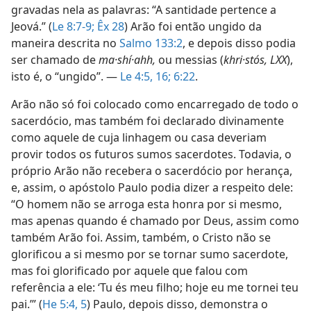
gravadas nela as palavras: “A santidade pertence a
Jeová.” (
Le 8:7-9;
Êx 28
) Arão foi então ungido da
maneira descrita no
Salmo 133:2
, e depois disso podia
ser chamado de
ma·shí·ahh,
ou messias (
khri·stós, LXX
),
isto é, o “ungido”. —
Le 4:5,
16;
6:22
.
Arão não só foi colocado como encarregado de todo o
sacerdócio, mas também foi declarado divinamente
como aquele de cuja linhagem ou casa deveriam
provir todos os futuros sumos sacerdotes. Todavia, o
próprio Arão não recebera o sacerdócio por herança,
e, assim, o apóstolo Paulo podia dizer a respeito dele:
“O homem não se arroga esta honra por si mesmo,
mas apenas quando é chamado por Deus, assim como
também Arão foi. Assim, também, o Cristo não se
glorificou a si mesmo por se tornar sumo sacerdote,
mas foi glorificado por aquele que falou com
referência a ele: ‘Tu és meu filho; hoje eu me tornei teu
pai.’” (
He 5:4, 5
) Paulo, depois disso, demonstra o