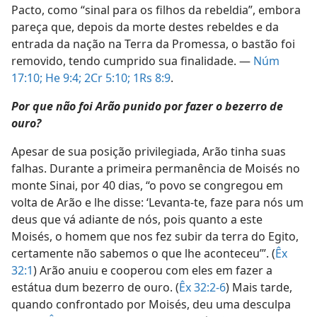
Pacto, como “sinal para os filhos da rebeldia”, embora
pareça que, depois da morte destes rebeldes e da
entrada da nação na Terra da Promessa, o bastão foi
removido, tendo cumprido sua finalidade. —
Núm
17:10;
He 9:4;
2Cr 5:10;
1Rs 8:9
.
Por que não foi Arão punido por fazer o bezerro de
ouro?
Apesar de sua posição privilegiada, Arão tinha suas
falhas. Durante a primeira permanência de Moisés no
monte Sinai, por 40 dias, “o povo se congregou em
volta de Arão e lhe disse: ‘Levanta-te, faze para nós um
deus que vá adiante de nós, pois quanto a este
Moisés, o homem que nos fez subir da terra do Egito,
certamente não sabemos o que lhe aconteceu’”. (
Êx
32:1
) Arão anuiu e cooperou com eles em fazer a
estátua dum bezerro de ouro. (
Êx 32:2-6
) Mais tarde,
quando confrontado por Moisés, deu uma desculpa