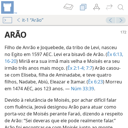
it-1 “Arão”
ARÃO
Filho de Anrão e Joquebede, da tribo de Levi, nasceu
no Egito em 1597 AEC. Levi era bisavô de Arão. (
Êx 6:13,
16-20
) Miriã era sua irmã mais velha e Moisés era seu
irmão três anos mais moço. (
Êx 2:1-4;
7:7
) Arão casou-
se com Eliseba, filha de Aminadabe, e teve quatro
filhos, Nadabe, Abiú, Eleazar e Itamar. (
Êx 6:23
) Morreu
em 1474 AEC, aos 123 anos. —
Núm 33:39
.
Devido à relutância de Moisés, por achar difícil falar
com fluência, Jeová designou Arão para atuar como
porta-voz de Moisés perante Faraó, dizendo a respeito
de Arão: “Sei deveras que ele pode realmente falar.”
Arão foi encontrar-se com Moisés junto ao monte