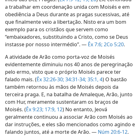
a trabalhar em coordenação unida com Moisés e em
obediência a Deus durante as pragas sucessivas, até
que finalmente veio a libertação. Nisto era um bom
exemplo para os cristãos que servem como
“embaixadores, substituindo a Cristo, como se Deus
instasse por nosso intermédio”. —
Êx 7:6;
2Co 5:20
.
A atividade de Arão como porta-voz de Moisés
evidentemente diminuiu nos 40 anos de peregrinação
pelo ermo, visto que o próprio Moisés parece ter
falado mais. (
Êx 32:26-30;
34:31-34;
35:1,
4
) O bastão
também retornou às mãos de Moisés depois da
terceira praga. E, na batalha de Amaleque, Arão, junto
com Hur, meramente sustentaram os braços de
Moisés. (
Êx 9:23;
17:9,
12
) No entanto, Jeová
geralmente continuou a associar Arão com Moisés ao
dar instruções, e eles são mencionados como agindo e
falando juntos, até a morte de Arão. —
Núm 20:6-12
.