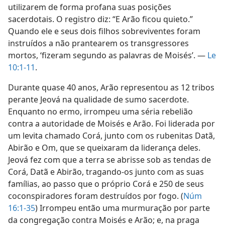
utilizarem de forma profana suas posições
sacerdotais. O registro diz: “E Arão ficou quieto.”
Quando ele e seus dois filhos sobreviventes foram
instruídos a não prantearem os transgressores
mortos, ‘fizeram segundo as palavras de Moisés’. —
Le
10:1-11
.
Durante quase 40 anos, Arão representou as 12 tribos
perante Jeová na qualidade de sumo sacerdote.
Enquanto no ermo, irrompeu uma séria rebelião
contra a autoridade de Moisés e Arão. Foi liderada por
um levita chamado Corá, junto com os rubenitas Datã,
Abirão e Om, que se queixaram da liderança deles.
Jeová fez com que a terra se abrisse sob as tendas de
Corá, Datã e Abirão, tragando-os junto com as suas
famílias, ao passo que o próprio Corá e 250 de seus
coconspiradores foram destruídos por fogo. (
Núm
16:1-35
) Irrompeu então uma murmuração por parte
da congregação contra Moisés e Arão; e, na praga