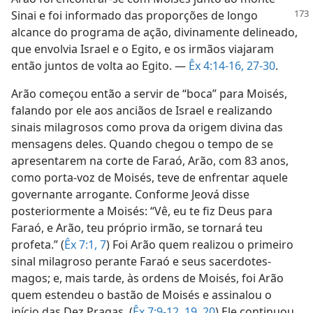
Sinai e foi informado das proporções
de longo
alcance do programa de ação, divinamente delineado,
que envolvia Israel e o Egito, e os irmãos viajaram
então juntos de volta ao Egito. —
Êx 4:14-16,
27-30
.
Arão começou então a servir de “boca” para Moisés,
falando por ele aos anciãos de Israel e realizando
sinais milagrosos como prova da origem divina das
mensagens deles. Quando chegou o tempo de se
apresentarem na corte de Faraó, Arão, com 83 anos,
como porta-voz de Moisés, teve de enfrentar aquele
governante arrogante. Conforme Jeová disse
posteriormente a Moisés: “Vê, eu te fiz Deus para
Faraó, e Arão, teu próprio irmão, se tornará teu
profeta.” (
Êx 7:1,
7
) Foi Arão quem realizou o primeiro
sinal milagroso perante Faraó e seus sacerdotes-
magos; e, mais tarde, às ordens de Moisés, foi Arão
quem estendeu o bastão de Moisés e assinalou o
início das Dez Pragas. (
Êx 7:9-12,
19, 20
) Ele continuou