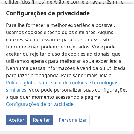
o líder [dos filhos] de Arão, e com ele havia três mil e
setecentos” (
1Cr 12:27
), colocando entre colchetes as
Configurações de privacidade
palavras “dos filhos”, para indicar que foram
adicionadas. — Veja
ARÃ N.º 4
.
Para lhe fornecer a melhor experiência possível,
usamos cookies e tecnologias similares. Alguns
cookies são necessários para que o nosso site
funcione e não podem ser rejeitados. Você pode
aceitar ou rejeitar o uso de cookies adicionais, que
Português (Brasil)
Compartilhar
Preferências
utilizamos apenas para melhorar a sua experiência.
Nenhuma dessas informações é vendida ou utilizada
Copyright
© 2026 Watch Tower Bible and Tract Society of Pennsylvania
Termos de Uso
Política de Privacidade
para fazer propaganda. Para saber mais, leia a
Configurações de Privacidade
Login
JW.ORG
Política global sobre uso de cookies e tecnologias
similares
. Você pode personalizar suas configurações
a qualquer momento acessando a página
Configurações de privacidade
.
Aceitar
Rejeitar
Personalizar