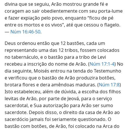
divina que se seguiu, Arão mostrou grande fé e
coragem ao sair obedientemente com seu porta-lume
e fazer expiação pelo povo, enquanto “ficou de pé
entre os mortos e os vivos”, até que cessou o flagelo.
—
Núm 16:46-50
.
Deus ordenou então que 12 bastões, cada um
representando uma das 12 tribos, fossem colocados
no tabernáculo, e o bastão para a tribo de Levi
recebeu a inscrição do nome de Arão. (
Núm 17:1-4
) No
dia seguinte, Moisés entrou na tenda do Testemunho
e verificou que o bastão de Arão produzira botões,
brotara flores e dera amêndoas maduras. (
Núm 17:8
)
Isto estabeleceu, além de dúvida, a escolha dos filhos
levitas de Arão, por parte de Jeová, para o serviço
sacerdotal, e Sua autorização para Arão ser sumo
sacerdote. Depois disso, o direito da casa de Arão ao
sacerdócio jamais foi seriamente questionado. O
bastão com botões, de Arão, foi colocado na Arca do