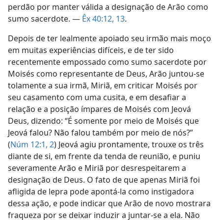
perdão por manter válida a designação de Arão como
sumo sacerdote. —
Êx 40:12, 13
.
Depois de ter lealmente apoiado seu irmão mais moço
em muitas experiências difíceis, e de ter sido
recentemente empossado como sumo sacerdote por
Moisés como representante de Deus, Arão juntou-se
tolamente a sua irmã, Miriã, em criticar Moisés por
seu casamento com uma cusita, e em desafiar a
relação e a posição ímpares de Moisés com Jeová
Deus, dizendo: “É somente por meio de Moisés que
Jeová falou? Não falou também por meio de nós?”
(
Núm 12:1, 2
) Jeová agiu prontamente, trouxe os três
diante de si, em frente da tenda de reunião, e puniu
severamente Arão e Miriã por desrespeitarem a
designação de Deus. O fato de que apenas Miriã foi
afligida de lepra pode apontá-la como instigadora
dessa ação, e pode indicar que Arão de novo mostrara
fraqueza por se deixar induzir a juntar-se a ela. Não