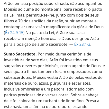
Arão, em sua posição subordinada, não acompanhou
Moisés ao cume do monte Sinai para receber o pacto
da Lei, mas, permitiu-se-lhe, junto com dois de seus
filhos e 70 dos anciãos da nação, subir ao monte e
contemplar uma visão magnificente da glória de Deus.
(
Êx 24:9-15
) No pacto da Lei, Arão e sua casa
receberam menção honrosa, e Deus designou Arão
para a posição de sumo sacerdote. —
Êx 28:1-3
.
Sumo Sacerdote.
Por meio duma cerimônia de
investidura de sete dias, Arão foi investido em seus
sagrados deveres por Moisés, como agente de Deus, e
seus quatro filhos também foram empossados como
subsacerdotes. Moisés vestiu Arão de belas vestes de
materiais de ouro, azuis, púrpuras e escarlates,
inclusive ombreiras e um peitoral adornado com
pedras preciosas de diversas cores. Sobre a cabeça
dele foi colocado um turbante de linho fino. Presa a
este havia uma lâmina de ouro puro, estando