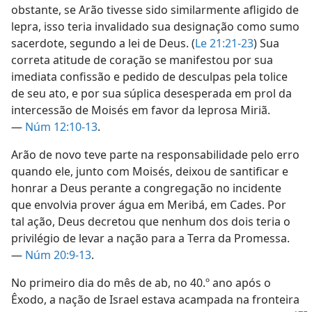
obstante, se Arão tivesse sido similarmente afligido de
lepra, isso teria invalidado sua designação como sumo
sacerdote, segundo a lei de Deus. (
Le 21:21-23
) Sua
correta atitude de coração se manifestou por sua
imediata confissão e pedido de desculpas pela tolice
de seu ato, e por sua súplica desesperada em prol da
intercessão de Moisés em favor da leprosa Miriã.
—
Núm 12:10-13
.
Arão de novo teve parte na responsabilidade pelo erro
quando ele, junto com Moisés, deixou de santificar e
honrar a Deus perante a congregação no incidente
que envolvia prover água em Meribá, em Cades. Por
tal ação, Deus decretou que nenhum dos dois teria o
privilégio de levar a nação para a Terra da Promessa.
—
Núm 20:9-13
.
No primeiro dia do mês de ab, no 40.º ano após o
Êxodo, a nação de Israel estava acampada na fronteira