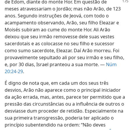
de Edom, diante do monte Hor. Em questão de
meses atravessariam o Jordão; mas não Arão, de 123
anos. Segundo instruções de Jeová, com todo o
acampamento observando, Arão, seu filho Eleazar e
Moisés subiram ao cume do monte Hor. Ali Arão
deixou que seu irmão removesse dele suas vestes
sacerdotais e as colocasse no seu filho e sucessor
como sumo sacerdote, Eleazar. Daí Arão morreu. Foi
provavelmente sepultado ali por seu irmão e seu filho,
e, por 30 dias, Israel pranteou a sua morte. —
Núm
20:24-29
.
É digno de nota que, em cada um dos seus três
desvios, Arão não aparece como o principal iniciador
da ação errada, mas, antes, parece ter permitido que a
pressão das circunstâncias ou a influência de outros o
desviasse dum proceder de retidão. Especialmente na
sua primeira transgressão, poderia ter aplicado o
princípio subentendido na ordem: “Não deves