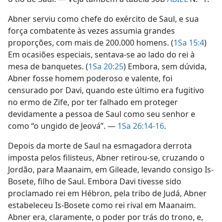
Abner serviu como chefe do exército de Saul, e sua
força combatente às vezes assumia grandes
proporções, com mais de 200.000 homens. (
1Sa 15:4
)
Em ocasiões especiais, sentava-se ao lado do rei à
mesa de banquetes. (
1Sa 20:25
) Embora, sem dúvida,
Abner fosse homem poderoso e valente, foi
censurado por Davi, quando este último era fugitivo
no ermo de Zife, por ter falhado em proteger
devidamente a pessoa de Saul como seu senhor e
como “o ungido de Jeová”. —
1Sa 26:14-16
.
Depois da morte de Saul na esmagadora derrota
imposta pelos filisteus, Abner retirou-se, cruzando o
Jordão, para Maanaim, em Gileade, levando consigo Is-
Bosete, filho de Saul. Embora Davi tivesse sido
proclamado rei em Hébron, pela tribo de Judá, Abner
estabeleceu Is-Bosete como rei rival em Maanaim.
Abner era, claramente, o poder por trás do trono, e,