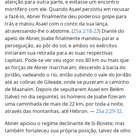
atenção para outra parte, e evitasse um encontro
mortífero com ele. Quando Asael persistiu em recusar
a fazê-lo, Abner finalmente deu poderoso golpe para
trás e matou Asael com o conto da sua lança,
atravessando-lhe o abdome. (
2Sa 2:18-23
) Diante do
apelo de Abner, Joabe finalmente mandou parar a
perseguição, ao pôr do sol, e ambos os exércitos
iniciaram sua retirada para as suas respectivas
capitais. Pode-se ver seu vigor nos 80 km ou mais que
as forças de Abner marcharam, descendo à bacia do
Jordão, vadeando o rio, então subindo o vale do Jordão
até as colinas de Gileade, onde se puseram a caminho
de Maanaim. Depois de sepultarem Asael em Belém
(talvez no dia seguinte), os homens de Joabe fizeram
uma caminhada de mais de 22 km, por toda a noite,
através das montanhas, até Hébron. —
2Sa 2:29-32
.
Abner apoiou o regime declinante de Is-Bosete, mas
também fortaleceu sua própria posição, talvez de olho