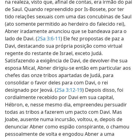
na realeza, visto que, afinal de contas, era irmão do pai
de Saul. Quando repreendido por Is-Bosete, por ter
tido relações sexuais com uma das concubinas de Saul
(ato somente permitido ao herdeiro do falecido rei),
Abner iradamente anunciou que se bandeava para o
lado de Davi. (
2Sa 3:6-11
) Ele fez propostas de paz a
Davi, destacando sua própria posição como virtual
regente do restante de Israel, exceto Judá.
Satisfazendo a exigência de Davi, de devolver-lhe sua
esposa Mical, Abner dirigiu-se então em particular aos
chefes das onze tribos apartadas de Judá, para
consolidar o favor deles para com Davi, o rei
designado por Jeová. (
2Sa 3:12-19
) Depois disso, foi
cordialmente recebido por Davi em sua capital,
Hébron, e, nesse mesmo dia, empreendeu persuadir
todas as tribos a fazerem um pacto com Davi. Mas
Joabe, ausente numa incursão, voltou, e, depois de
denunciar Abner como espião conspirante, o chamou
pessoalmente de volta e engodou Abner a uma