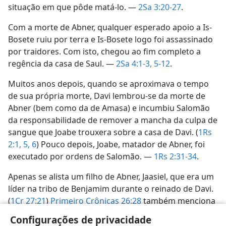
situação em que pôde matá-lo. —
2Sa 3:20-27
.
Com a morte de Abner, qualquer esperado apoio a Is-
Bosete ruiu por terra e Is-Bosete logo foi assassinado
por traidores. Com isto, chegou ao fim completo a
regência da casa de Saul. —
2Sa 4:1-3,
5-12
.
Muitos anos depois, quando se aproximava o tempo
de sua própria morte, Davi lembrou-se da morte de
Abner (bem como da de Amasa) e incumbiu Salomão
da responsabilidade de remover a mancha da culpa de
sangue que Joabe trouxera sobre a casa de Davi. (
1Rs
2:1,
5, 6
) Pouco depois, Joabe, matador de Abner, foi
executado por ordens de Salomão. —
1Rs 2:31-34
.
Apenas se alista um filho de Abner, Jaasiel, que era um
líder na tribo de Benjamim durante o reinado de Davi.
(
1Cr 27:21
)
Primeiro Crônicas 26:28
também menciona
as contribuições de Abner para o tabernáculo, dentre
Configurações de privacidade
os despojos obtidos como chefe do exército.