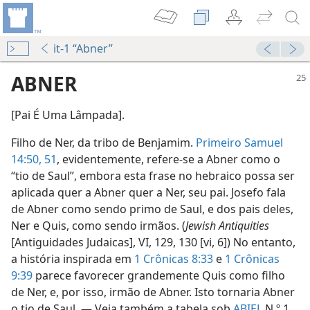
it-1 “Abner”
ABNER
[Pai É Uma Lâmpada].
Filho de Ner, da tribo de Benjamim.
Primeiro Samuel
14:50, 51
, evidentemente, refere-se a Abner como o
“tio de Saul”, embora esta frase no hebraico possa ser
aplicada quer a Abner quer a Ner, seu pai. Josefo fala
de Abner como sendo primo de Saul, e dos pais deles,
Ner e Quis, como sendo irmãos. (
Jewish Antiquities
[Antiguidades Judaicas], VI, 129, 130 [vi, 6]) No entanto,
a história inspirada em
1 Crônicas 8:33
e
1 Crônicas
9:39
parece favorecer grandemente Quis como filho
de Ner, e, por isso, irmão de Abner. Isto tornaria Abner
o tio de Saul. — Veja também a tabela sob
ABIEL
N.º 1.