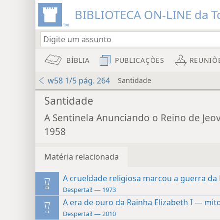
BIBLIOTECA ON-LINE da To
BÍBLIA
PUBLICAÇÕES
REUNIÕ
w58 1/5 pág. 264
Santidade
Santidade
A Sentinela Anunciando o Reino de Jeo
1958
Matéria relacionada
A crueldade religiosa marcou a guerra da
Despertai! — 1973
A era de ouro da Rainha Elizabeth I — mit
Despertai! — 2010