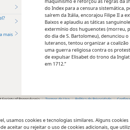
maquinismo e reforçou as regras da I
do Index para a censura sistemática, 
saírem da Itália, encorajou Filipe II a
el?
Baixos e aplaudiu as táticas sanguino
extermínio dos huguenotes (morreu, 
a mais
do dia de S. Bartolomeu), denunciou
luteranos, tentou organizar a coalizã
uma guerra religiosa contra os protest
de expulsar Elisabet do trono da Ingla
em 1712.”
 Society of Pennsylvania
Termos de Uso
Política de Privacidade
Configu
el, usamos cookies e tecnologias similares. Alguns cookies
e aceitar ou rejeitar o uso de cookies adicionais, que uti