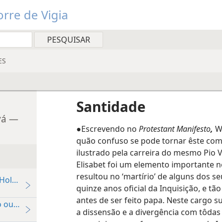
rre de Vigia
ES
Santidade
vá —
●Escrevendo no
Protestant Manifesto
,
Wi
quão confuso se pode tornar êste com
ilustrado pela carreira do mesmo Pio V
Elisabet foi um elemento importante 
resultou no ‘martírio’ de alguns dos se
 Holanda pela liberdade
quinze anos oficial da Inquisição, e tã
antes de ser feito papa. Neste cargo 
o ou realidade?
a dissensão e a divergência com tôdas 