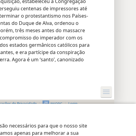
nquisição, estabeleceu a Congregação
perseguiu centenas de impressores até
 exterminar o protestantismo nos Países-
lentas do Duque de Alva, ordenou o
porém, três meses antes do massacre
 o compromisso do imperador com os
o dos estados germânicos católicos para
antes, e era partícipe da conspiração
terra. Agora é um ‘santo’, canonizado
rações de Privacidade
Login
JW.ORG
 são necessários para que o nosso site
lizamos apenas para melhorar a sua