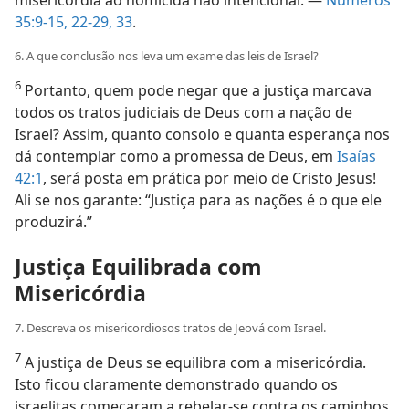
misericórdia ao homicida não intencional. —
Números
35:9-15,
22-29,
33
.
6. A que conclusão nos leva um exame das leis de Israel?
6
Portanto, quem pode negar que a justiça marcava
todos os tratos judiciais de Deus com a nação de
Israel? Assim, quanto consolo e quanta esperança nos
dá contemplar como a promessa de Deus, em
Isaías
42:1
, será posta em prática por meio de Cristo Jesus!
Ali se nos garante: “Justiça para as nações é o que ele
produzirá.”
Justiça Equilibrada com
Misericórdia
7. Descreva os misericordiosos tratos de Jeová com Israel.
7
A justiça de Deus se equilibra com a misericórdia.
Isto ficou claramente demonstrado quando os
israelitas começaram a rebelar-se contra os caminhos