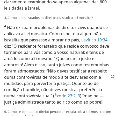
claramente examinando-se apenas algumas das 600
leis dadas a Israel.
4. Como eram tratados os direitos civis sob a Lei mosaica?
4
Não existiam problemas de direitos civis quando se
aplicava a Lei mosaica. Com respeito a algum não-
israelita que passasse a morar no país,
Levítico 19:34
diz: “O residente forasteiro que reside convosco deve
tornar-se para vós como o vosso natural; e tens de
amá-lo como a ti mesmo.” Que arranjo justo e
amoroso! Além disso, tanto juízes como testemunhas
foram admoestados: “Não deves testificar a respeito
duma
controvérsia de modo a te desviares com a
multidão, para perverter a justiça. Quanto ao de
condição humilde, não deves mostrar preferência
numa controvérsia sua.” (
Êxodo 23:2, 3
) Imagine —
justiça administrada tanto ao rico como ao pobre!
5. Como se compara o direito penal que existia sob a Lei mosaica com