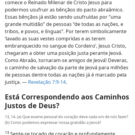
comece o Reinado Milenar de Cristo Jesus para
podermos usufruir as bênçãos do pacto abraâmico.
Essas bênçãos já estão sendo usufruídas por “uma
grande multidão” de pessoas “de todas as nações, e
tribos, e povos, e línguas”. Por terem simbolicamente
‘lavado as suas vestes compridas e as terem
embranquecido no sangue do Cordeiro’, Jesus Cristo,
chegaram a obter uma posição justa perante Jeová.
Como Abraão, tornaram-se amigos de Jeová! Deveras,
o caminho de salvação da parte de Jeová para milhões
de pessoas dentre todas as nações já é marcado pela
justiça. —
Revelação 7:9-14
.
Está Correspondendo aos Caminhos
Justos de Deus?
13, 14. (a) Que exame pessoal do coração deve cada um de nós fazer?
(b) Como podemos expressar nossa gratidão a Jeová?
13
Sente-se tocado de coração e profundamente