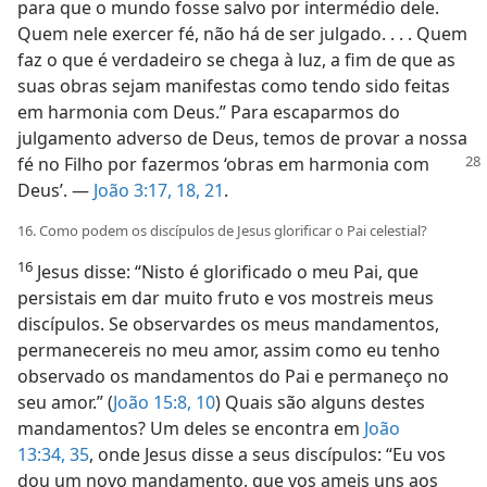
para que o mundo fosse salvo por intermédio dele.
Quem nele exercer fé, não há de ser julgado. . . . Quem
faz o que é verdadeiro se chega à luz, a fim de que as
suas obras sejam manifestas como tendo sido feitas
em harmonia com Deus.” Para escaparmos do
julgamento adverso de Deus, temos de provar a nossa
fé
no Filho por fazermos ‘obras em harmonia com
Deus’. —
João 3:17, 18,
21
.
16. Como podem os discípulos de Jesus glorificar o Pai celestial?
16
Jesus disse: “Nisto é glorificado o meu Pai, que
persistais em dar muito fruto e vos mostreis meus
discípulos. Se observardes os meus mandamentos,
permanecereis no meu amor, assim como eu tenho
observado os mandamentos do Pai e permaneço no
seu amor.” (
João 15:8,
10
) Quais são alguns destes
mandamentos? Um deles se encontra em
João
13:34, 35
, onde Jesus disse a seus discípulos: “Eu vos
dou um novo mandamento, que vos ameis uns aos