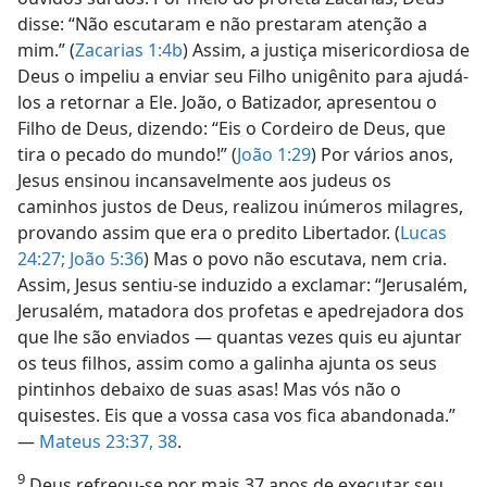
disse: “Não escutaram e não prestaram atenção a
mim.” (
Zacarias 1:4b
) Assim, a justiça misericordiosa de
Deus o impeliu a enviar seu Filho unigênito para ajudá-
los a retornar a Ele. João, o Batizador, apresentou o
Filho de Deus, dizendo: “Eis o Cordeiro de Deus, que
tira o pecado do mundo!” (
João 1:29
) Por vários anos,
Jesus ensinou incansavelmente aos judeus os
caminhos justos de Deus, realizou inúmeros milagres,
provando assim que era o predito Libertador. (
Lucas
24:27;
João 5:36
) Mas o povo não escutava, nem cria.
Assim, Jesus sentiu-se induzido a exclamar: “Jerusalém,
Jerusalém, matadora dos profetas e apedrejadora dos
que lhe são enviados — quantas vezes quis eu ajuntar
os teus filhos, assim como a galinha ajunta os seus
pintinhos debaixo de suas asas! Mas vós não o
quisestes. Eis que a vossa casa vos fica abandonada.”
—
Mateus 23:37, 38
.
9
Deus refreou-se por mais 37 anos de executar seu