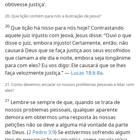
obtivesse justiça’.
20. Que lição contém para nós a ilustração de Jesus?
20
Que lição há nisso para nós hoje? Contrastando
aquele juiz injusto com Jeová, Jesus disse: “Ouvi o que
disse o juiz, embora injusto! Certamente, então, não
causará Deus que se faça justiça aos seus escolhidos
que clamam a ele dia e noite, embora seja longânime
para com eles? Eu vos digo: Ele causará que se lhes
faça velozmente justiça.” —
Lucas 18:6-8a
.
21. Como devemos encarar os nossos problemas pessoais e lidar com
eles?
21
Lembre-se sempre de que, quando se trata de
nossos problemas pessoais, qualquer aparente
demora em obtermos uma resposta às nossas
petições não se deve a alguma má vontade da parte
de Deus. (
2 Pedro 3:9
) Se estivermos sofrendo algum
tipo de perseguição ou injustiça, como aquela viúva,