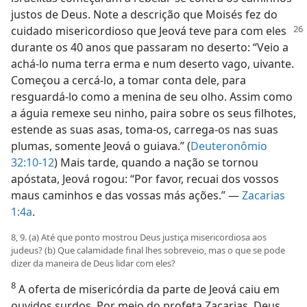
justos de Deus. Note a descrição que Moisés fez do
cuidado
misericordioso que Jeová teve para com eles
durante os 40 anos que passaram no deserto: “Veio a
achá-lo numa terra erma e num deserto vago, uivante.
Começou a cercá-lo, a tomar conta dele, para
resguardá-lo como a menina de seu olho. Assim como
a águia remexe seu ninho, paira sobre os seus filhotes,
estende as suas asas, toma-os, carrega-os nas suas
plumas, somente Jeová o guiava.” (
Deuteronômio
32:10-12
) Mais tarde, quando a nação se tornou
apóstata, Jeová rogou: “Por favor, recuai dos vossos
maus caminhos e das vossas más ações.” —
Zacarias
1:4a
.
8, 9. (a) Até que ponto mostrou Deus justiça misericordiosa aos
judeus? (b) Que calamidade final lhes sobreveio, mas o que se pode
dizer da maneira de Deus lidar com eles?
8
A oferta de misericórdia da parte de Jeová caiu em
ouvidos surdos. Por meio do profeta Zacarias, Deus