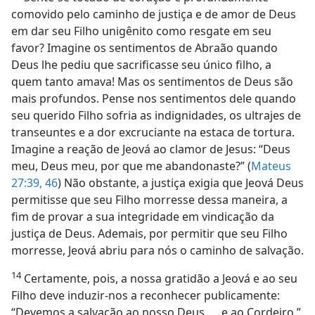
comovido pelo caminho de justiça e de amor de Deus
em dar seu Filho unigênito como resgate em seu
favor? Imagine os sentimentos de Abraão quando
Deus lhe pediu que sacrificasse seu único filho, a
quem tanto amava! Mas os sentimentos de Deus são
mais profundos. Pense nos sentimentos dele quando
seu querido Filho sofria as indignidades, os ultrajes de
transeuntes e a dor excruciante na estaca de tortura.
Imagine a reação de Jeová ao clamor de Jesus: “Deus
meu, Deus meu, por que me abandonaste?” (
Mateus
27:39,
46
) Não obstante, a justiça exigia que Jeová Deus
permitisse que seu Filho morresse dessa maneira, a
fim de provar a sua integridade em vindicação da
justiça de Deus. Ademais, por permitir que seu Filho
morresse, Jeová abriu para nós o caminho de salvação.
14
Certamente, pois, a nossa gratidão a Jeová e ao seu
Filho deve induzir-nos a reconhecer publicamente:
“Devemos a salvação ao nosso Deus. . . e ao Cordeiro.”