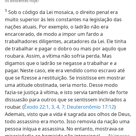
os existentes hoje?
5
Sob o código da Lei mosaica, o direito penal era
muito superior às leis constantes na legislação das
nações atuais. Por exemplo, o ladrão não era
encarcerado, de modo a impor um fardo a
trabalhadores diligentes, acatadores da Lei. Ele tinha
de trabalhar e pagar o dobro ou mais por aquilo que
roubara. Assim, a vítima não sofria perda. Mas
digamos que o ladrão se negasse a trabalhar e a
pagar. Neste caso, ele era vendido como escravo até
que se fizesse a restituição. Se insistisse em mostrar
uma atitude obstinada, seria morto. Desse modo
fazia-se justiça à vítima, e isto servia também de forte
dissuasão para outros que se sentissem inclinados a
roubar. (
Êxodo 22:1,
3, 4,
7;
Deuteronômio 17:12
)
Ademais, visto que a vida é sagrada aos olhos de Deus,
todo assassino era morto. Isso removia da nação uma
pessoa iníqua e assassina. No entanto, mostrava-se