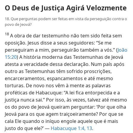
O Deus de Justiça Agirá Velozmente
18. Que perguntas podem ser feitas em vista da perseguição contra o
povo de Jeová?
18
A obra de dar testemunho não tem sido feita sem
oposição. Jesus disse a seus seguidores: “Se me
perseguiram a mim, perseguirão também a vós.” (
João
15:20
) A história moderna das Testemunhas de Jeová
atesta a veracidade dessa declaração. Num país após
outro as Testemunhas têm sofrido proscrições,
encarceramentos, espancamentos e até mesmo
torturas. De novo nos vêm à mente as palavras
proféticas de Habacuque: “A lei fica entorpecida e a
justiça nunca sai.” Por isso, às vezes, talvez até mesmo
os do povo de Jeová queiram perguntar: ‘Por que olha
Jeová para os que agem traiçoeiramente? Por que se
cala Ele quando o iníquo engole aquele que é mais
justo do que ele?’ —
Habacuque 1:4,
13
.