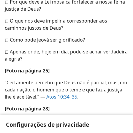
◻ Por que deve a Lei mosaica fortalecer a nossa fé na
justiça de Deus?
◻ O que nos deve impelir a corresponder aos
caminhos justos de Deus?
◻ Como pode Jeová ser glorificado?
◻ Apenas onde, hoje em dia, pode-se achar verdadeira
alegria?
[Foto na página 25]
“Certamente percebo que Deus não é parcial, mas, em
cada nação, o homem que o teme e que faz a justiça
lhe é aceitável.” —
Atos 10:34, 35
.
[Foto na página 28]
Deus fará com que se faça justiça aos seus escolhidos
Configurações de privacidade
que clamam a ele.