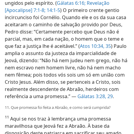
ungidos pelo espírito. (
Gálatas 6:16;
Revelação
[Apocalipse] 7:1-8;
14:1-5
) O primeiro crente gentio
incircunciso foi Cornélio. Quando ele e os da sua casa
aceitaram o caminho de salvação provido por Deus,
Pedro disse: “Certamente percebo que Deus não é
parcial, mas, em cada nação, o homem que o teme e
que faz a justiça lhe é aceitável.” (
Atos 10:34, 35
) Paulo
amplia o assunto da justeza da imparcialidade de
Jeová, dizendo: “Não há nem judeu nem grego, não há
nem escravo nem homem livre, não há nem macho
nem fêmea; pois todos vós sois um só em união com
Cristo Jesus. Além disso, se pertenceis a Cristo, sois
realmente descendente de Abraão, herdeiros com
referência a uma promessa.” —
Gálatas 3:28, 29
.
11. Que promessa foi feita a Abraão, e como será cumprida?
11
Aqui se nos traz à lembrança uma promessa
maravilhosa que Jeová fez a Abraão. À base da
disposição deste patriarca em sacrificar seu amado