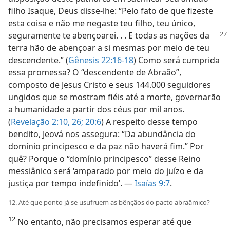
filho Isaque, Deus disse-lhe: “Pelo fato de que fizeste
esta coisa e não me negaste teu filho, teu único,
seguramente te abençoarei. . . E todas as nações
da
terra hão de abençoar a si mesmas por meio de teu
descendente.” (
Gênesis 22:16-18
) Como será cumprida
essa promessa? O “descendente de Abraão”,
composto de Jesus Cristo e seus 144.000 seguidores
ungidos que se mostram fiéis até a morte, governarão
a humanidade a partir dos céus por mil anos.
(
Revelação 2:10,
26;
20:6
) A respeito desse tempo
bendito, Jeová nos assegura: “Da abundância do
domínio principesco e da paz não haverá fim.” Por
quê? Porque o “domínio principesco” desse Reino
messiânico será ‘amparado por meio do juízo e da
justiça por tempo indefinido’. —
Isaías 9:7
.
12. Até que ponto já se usufruem as bênçãos do pacto abraâmico?
12
No entanto, não precisamos esperar até que