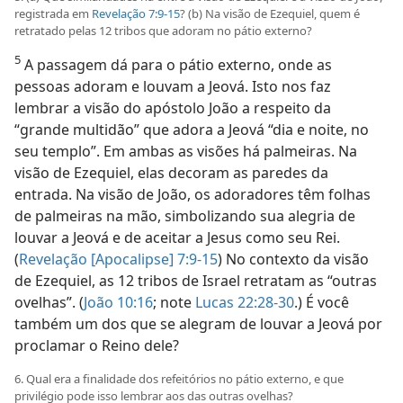
registrada em
Revelação 7:9-15
? (b) Na visão de Ezequiel, quem é
retratado pelas 12 tribos que adoram no pátio externo?
5
A passagem dá para o pátio externo, onde as
pessoas adoram e louvam a Jeová. Isto nos faz
lembrar a visão do apóstolo João a respeito da
“grande multidão” que adora a Jeová “dia e noite, no
seu templo”. Em ambas as visões há palmeiras. Na
visão de Ezequiel, elas decoram as paredes da
entrada. Na visão de João, os adoradores têm folhas
de palmeiras na mão, simbolizando sua alegria de
louvar a Jeová e de aceitar a Jesus como seu Rei.
(
Revelação [Apocalipse] 7:9-15
) No contexto da visão
de Ezequiel, as 12 tribos de Israel retratam as “outras
ovelhas”. (
João 10:16
; note
Lucas 22:28-30
.) É você
também um dos que se alegram de louvar a Jeová por
proclamar o Reino dele?
6. Qual era a finalidade dos refeitórios no pátio externo, e que
privilégio pode isso lembrar aos das outras ovelhas?