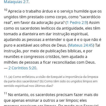
Malaquias 2:7
.
10
Aprecia o trabalho árduo e o serviço humilde que os
ungidos têm prestado como corpo, como “sacerdócio
real”, em favor da adoração pura? (
1 Pedro 2:9
) Assim
como os sacerdotes levíticos da antiguidade, eles têm
tomado a dianteira em dar instrução espiritual,
ajudando as pessoas a entender o que é e o que não é
puro e aceitável aos olhos de Deus. (
Mateus 24:45
) Tal
instrução, por meio de publicações bíblicas, e por
reuniões e congressos cristãos, tem ajudado a
milhões de pessoas a ficar reconciliadas com Deus.
—
2 Coríntios 5:20
.
11. (a) Como enfatizou a visão de Ezequiel a importância da limpeza
da parte dos sacerdotes? (b) Como têm sido os ungidos limpos em
sentido espiritual nos últimos dias?
11
No entanto, os sacerdotes precisam fazer mais do
que apenas ensinar a outros a ser limpos; eles
mesmos precisam ser limpos. De modo que Ezequiel