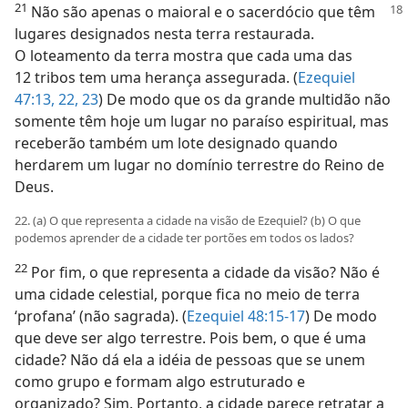
21
Não são apenas o maioral e o sacerdócio que têm
lugares designados nesta terra restaurada.
O loteamento da terra mostra que cada uma das
12 tribos tem uma herança assegurada. (
Ezequiel
47:13,
22, 23
) De modo que os da grande multidão não
somente têm hoje um lugar no paraíso espiritual, mas
receberão também um lote designado quando
herdarem um lugar no domínio terrestre do Reino de
Deus.
22. (a) O que representa a cidade na visão de Ezequiel? (b) O que
podemos aprender de a cidade ter portões em todos os lados?
22
Por fim, o que representa a cidade da visão? Não é
uma cidade celestial, porque fica no meio de terra
‘profana’ (não sagrada). (
Ezequiel 48:15-17
) De modo
que deve ser algo terrestre. Pois bem, o que é uma
cidade? Não dá ela a idéia de pessoas que se unem
como grupo e formam algo estruturado e
organizado? Sim. Portanto, a cidade parece retratar a