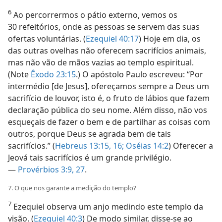
6
Ao percorrermos o pátio externo, vemos os
30 refeitórios, onde as pessoas se servem das suas
ofertas voluntárias. (
Ezequiel 40:17
) Hoje em dia, os
das outras ovelhas não oferecem sacrifícios animais,
mas não vão de mãos vazias ao templo espiritual.
(Note
Êxodo 23:15
.) O apóstolo Paulo escreveu: “Por
intermédio [de Jesus], ofereçamos sempre a Deus um
sacrifício de louvor, isto é, o fruto de lábios que fazem
declaração pública do seu nome. Além disso, não vos
esqueçais de fazer o bem e de partilhar as coisas com
outros, porque Deus se agrada bem de tais
sacrifícios.” (
Hebreus 13:15, 16;
Oséias 14:2
) Oferecer a
Jeová tais sacrifícios é um grande privilégio.
—
Provérbios 3:9,
27
.
7. O que nos garante a medição do templo?
7
Ezequiel observa um anjo medindo este templo da
visão. (
Ezequiel 40:3
) De modo similar, disse-se ao