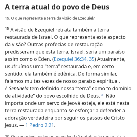
A terra atual do povo de Deus
19. O que representa a terra da visão de Ezequiel?
19
A visão de Ezequiel retrata também a terra
restaurada de Israel. O que representa este aspecto
da visão? Outras profecias de restauração
predisseram que esta terra, Israel, seria um paraíso
assim como o Éden. (
Ezequiel 36:34, 35
) Atualmente,
usufruímos uma “terra” restaurada e, em certo
sentido, ela também é edênica. De forma similar,
falamos muitas vezes de nosso paraíso espiritual.
A Sentinela
tem definido nossa “terra” como “o domínio
de atividade” do povo escolhido de Deus.
Não
b
importa onde um servo de Jeová esteja, ele está nesta
terra restaurada enquanto se esforçar a defender a
adoração verdadeira por seguir os passos de Cristo
Jesus. —
1 Pedro 2:21
.
20. Que princípio podemos aprender da “contribuição sagrada” na