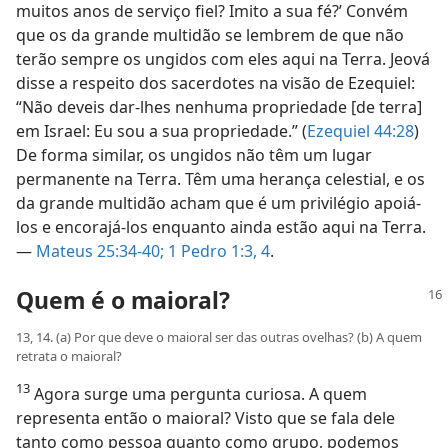
muitos anos de serviço fiel? Imito a sua fé?’ Convém
que os da grande multidão se lembrem de que não
terão sempre os ungidos com eles aqui na Terra. Jeová
disse a respeito dos sacerdotes na visão de Ezequiel:
“Não deveis dar-lhes nenhuma propriedade [de terra]
em Israel: Eu sou a sua propriedade.” (
Ezequiel 44:28
)
De forma similar, os ungidos não têm um lugar
permanente na Terra. Têm uma herança celestial, e os
da grande multidão acham que é um privilégio apoiá-
los e encorajá-los enquanto ainda estão aqui na Terra.
—
Mateus 25:34-40;
1 Pedro 1:3, 4
.
Quem é o maioral?
13, 14. (a) Por que deve o maioral ser das outras ovelhas? (b) A quem
retrata o maioral?
13
Agora surge uma pergunta curiosa. A quem
representa então o maioral? Visto que se fala dele
tanto como pessoa quanto como grupo, podemos