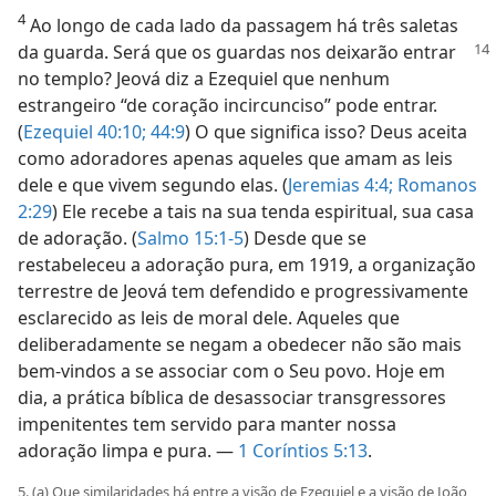
4
Ao longo de cada lado da passagem há três saletas
da guarda. Será que os guardas
nos deixarão entrar
no templo? Jeová diz a Ezequiel que nenhum
estrangeiro “de coração incircunciso” pode entrar.
(
Ezequiel 40:10;
44:9
) O que significa isso? Deus aceita
como adoradores apenas aqueles que amam as leis
dele e que vivem segundo elas. (
Jeremias 4:4;
Romanos
2:29
) Ele recebe a tais na sua tenda espiritual, sua casa
de adoração. (
Salmo 15:1-5
) Desde que se
restabeleceu a adoração pura, em 1919, a organização
terrestre de Jeová tem defendido e progressivamente
esclarecido as leis de moral dele. Aqueles que
deliberadamente se negam a obedecer não são mais
bem-vindos a se associar com o Seu povo. Hoje em
dia, a prática bíblica de desassociar transgressores
impenitentes tem servido para manter nossa
adoração limpa e pura. —
1 Coríntios 5:13
.
5. (a) Que similaridades há entre a visão de Ezequiel e a visão de João,