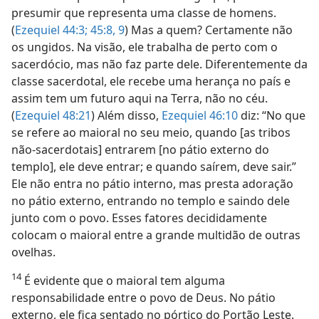
presumir que representa uma classe de homens.
(
Ezequiel 44:3;
45:8, 9
) Mas a quem? Certamente não
os ungidos. Na visão, ele trabalha de perto com o
sacerdócio, mas não faz parte dele. Diferentemente da
classe sacerdotal, ele recebe uma herança no país e
assim tem um futuro aqui na Terra, não no céu.
(
Ezequiel 48:21
) Além disso,
Ezequiel 46:10
diz: “No que
se refere ao maioral no seu meio, quando [as tribos
não-sacerdotais] entrarem [no pátio externo do
templo], ele deve entrar; e quando saírem, deve sair.”
Ele não entra no pátio interno, mas presta adoração
no pátio externo, entrando no templo e saindo dele
junto com o povo. Esses fatores decididamente
colocam o maioral entre a grande multidão de outras
ovelhas.
14
É evidente que o maioral tem alguma
responsabilidade entre o povo de Deus. No pátio
externo, ele fica sentado no pórtico do Portão Leste.