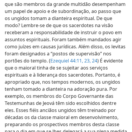
que são membros da grande multidão desempenham
um papel de apoio e de subordinação, ao passo que
os ungidos tomam a dianteira espiritual. De que
modo? Lembre-se de que os sacerdotes na visão
receberam a responsabilidade de instruir o povo em
assuntos espirituais. Foram também mandados agir
como juízes em causas jurídicas. Além disso, os levitas
foram designados a “postos de supervisão” nos
portões do templo. (
Ezequiel 44:11,
23, 24
) É evidente
que o maioral tinha de se sujeitar aos serviços
espirituais e à liderança dos sacerdotes. Portanto, é
apropriado que, nos tempos modernos, os ungidos
tenham tomado a dianteira na adoração pura. Por
exemplo, os membros do Corpo Governante das
Testemunhas de Jeová têm sido escolhidos dentre
eles. Esses fiéis anciãos ungidos têm treinado por
décadas os da classe maioral em desenvolvimento,
preparando os prospectivos membros desta classe
para o dia em que se lhes delegará a sua plena medida