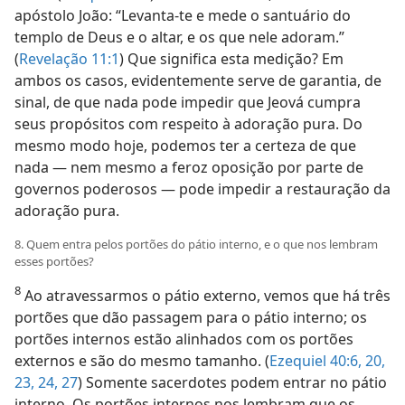
apóstolo João: “Levanta-te e mede o santuário do
templo de Deus e o altar, e os que nele adoram.”
(
Revelação 11:1
) Que significa esta medição? Em
ambos os casos, evidentemente serve de garantia, de
sinal, de que nada pode impedir que Jeová cumpra
seus propósitos com respeito à adoração pura. Do
mesmo modo hoje, podemos ter a certeza de que
nada — nem mesmo a feroz oposição por parte de
governos poderosos — pode impedir a restauração da
adoração pura.
8. Quem entra pelos portões do pátio interno, e o que nos lembram
esses portões?
8
Ao atravessarmos o pátio externo, vemos que há três
portões que dão passagem para o pátio interno; os
portões internos estão alinhados com os portões
externos e são do mesmo tamanho. (
Ezequiel 40:6,
20,
23, 24,
27
) Somente sacerdotes podem entrar no pátio
interno. Os portões internos nos lembram que os