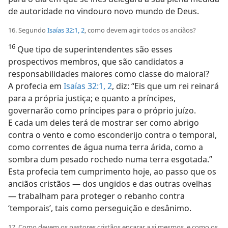
de autoridade no vindouro novo mundo de Deus.
16. Segundo
Isaías 32:1, 2
, como devem agir todos os anciãos?
16
Que tipo de superintendentes são esses
prospectivos membros, que são candidatos a
responsabilidades maiores como classe do maioral?
A profecia em
Isaías 32:1, 2
, diz: “Eis que um rei reinará
para a própria justiça; e quanto a príncipes,
governarão como príncipes para o próprio juízo.
E cada um deles terá de mostrar ser como abrigo
contra o vento e como esconderijo contra o temporal,
como correntes de água numa terra árida, como a
sombra dum pesado rochedo numa terra esgotada.”
Esta profecia tem cumprimento hoje, ao passo que os
anciãos cristãos — dos ungidos e das outras ovelhas
— trabalham para proteger o rebanho contra
‘temporais’, tais como perseguição e desânimo.
17. Como devem os pastores cristãos encarar a si mesmos, e como os