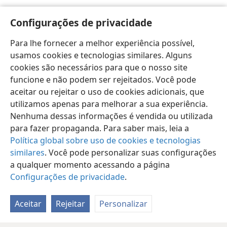
Globo: baseado em foto da Nasa; trigo: Pictorial
Configurações de privacidade
Archive (Near Eastern History) Est.
Para lhe fornecer a melhor experiência possível,
usamos cookies e tecnologias similares. Alguns
cookies são necessários para que o nosso site
funcione e não podem ser rejeitados. Você pode
aceitar ou rejeitar o uso de cookies adicionais, que
utilizamos apenas para melhorar a sua experiência.
Nenhuma dessas informações é vendida ou utilizada
para fazer propaganda. Para saber mais, leia a
Política global sobre uso de cookies e tecnologias
similares
. Você pode personalizar suas configurações
a qualquer momento acessando a página
Configurações de privacidade
.
Aceitar
Rejeitar
Personalizar