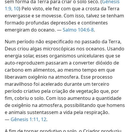
sem forma da Terra para criar o solo seco. (
Gênesis
1:9, 10
) Pelo visto, ele fez com que a crosta da Terra
envergasse e se movesse. Com isso, talvez se tenham
formado profundas depressões e continentes
emergiram do oceano. —
Salmo 104:6-8
.
Num período não especificado no passado da Terra,
Deus criou algas microscópicas nos oceanos. Usando
energia solar, esses organismos unicelulares que se
auto-reproduzem passaram a converter dióxido de
carbono em alimentos, ao mesmo tempo em que
liberavam oxigênio na atmosfera. Esse processo
maravilhoso foi acelerado durante um terceiro
período criativo pela criação de vegetação que, por
fim, cobriu o solo. Com isso aumentou a quantidade
de oxigênio na atmosfera, possibilitando que homens
e animais sustentassem a vida pela respiração.
—
Gênesis 1:11, 12
.
A fim de tornar produtivo o solo, o Criador produziu