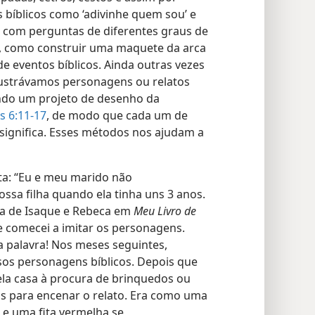
 bíblicos como ‘adivinhe quem sou’ e
o com perguntas de diferentes graus de
s, como construir uma maquete da arca
e eventos bíblicos. Ainda outras vezes
lustrávamos personagens ou relatos
ando um projeto de desenho da
s 6:11-17
, de modo que cada um de
significa. Esses métodos nos ajudam a
ta: “Eu e meu marido não
sa filha quando ela tinha uns 3 anos.
ória de Isaque e Rebeca em
Meu Livro de
 comecei a imitar os personagens.
a palavra! Nos meses seguintes,
os personagens bíblicos. Depois que
pela casa à procura de brinquedos ou
s para encenar o relato. Era como uma
 e uma fita vermelha se