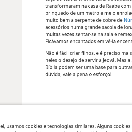
transformaram na casa de Raabe com
brinquedo de um metro e meio enrola
muito bem a serpente de cobre de
Núm
acessórios numa grande sacola de lona
muitas vezes sentar-se na sala e remexe
Ficávamos encantados em vê-la encenar 
Não é fácil criar filhos, e é preciso m
neles o desejo de servir a Jeová. Mas 
Bíblia podem ser uma base para outras
dúvida, vale a pena o esforço!
 Society of Pennsylvania
Termos de Uso
Política de Privacidade
Configu
el, usamos cookies e tecnologias similares. Alguns cookies