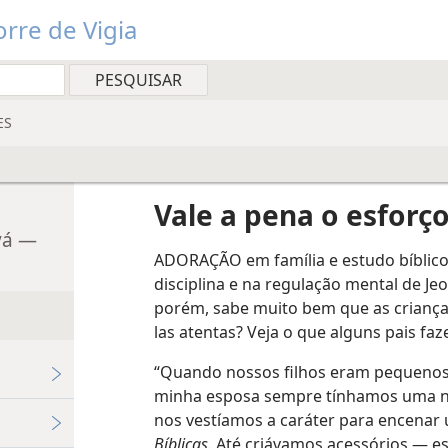
rre de Vigia
ES
Vale a pena o esforço
vá —
ADORAÇÃO em família e estudo bíblico s
disciplina e na regulação mental de Jeov
porém, sabe muito bem que as crianç
las atentas? Veja o que alguns pais fa
“Quando nossos filhos eram pequenos”,
minha esposa sempre tínhamos uma nov
nos vestíamos a caráter para encenar
Bíblicas.
Até criávamos acessórios — es