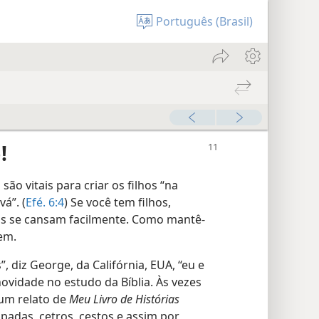
Português (Brasil)
!
ão vitais para criar os filhos “na
á”. (
Efé. 6:4
) Se você tem filhos,
as se cansam facilmente. Como mantê-
zem.
 diz George, da Califórnia, EUA, “eu e
idade no estudo da Bíblia. Às vezes
 um relato de
Meu Livro de Histórias
padas, cetros, cestos e assim por