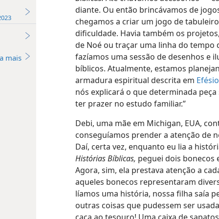
diante. Ou então brincávamos de jogos
2023
chegamos a criar um jogo de tabuleir
dificuldade. Havia também os projeto
de Noé ou traçar uma linha do tempo d
fazíamos uma sessão de desenhos e i
a mais
bíblicos. Atualmente, estamos planej
armadura espiritual descrita em
Efésio
nós explicará o que determinada peça 
ter prazer no estudo familiar.”
Debi, uma mãe em Michigan, EUA, con
conseguíamos prender a atenção de nos
Daí, certa vez, enquanto eu lia a hist
Histórias Bíblicas,
peguei dois bonecos e
Agora, sim, ela prestava atenção a cad
aqueles bonecos representaram divers
líamos uma história, nossa filha saía 
outras coisas que pudessem ser usada
caça ao tesouro! Uma caixa de sapatos