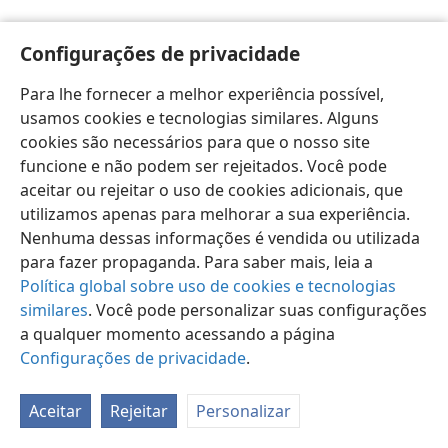
Configurações de privacidade
Para lhe fornecer a melhor experiência possível,
usamos cookies e tecnologias similares. Alguns
Português (Brasil)
Preferências
cookies são necessários para que o nosso site
Copyright
© 2026 Watch Tower Bible and Tract Society of Pennsylvania
funcione e não podem ser rejeitados. Você pode
Termos de Uso
Política de Privacidade
aceitar ou rejeitar o uso de cookies adicionais, que
Configurações de Privacidade
Login
JW.ORG
utilizamos apenas para melhorar a sua experiência.
Nenhuma dessas informações é vendida ou utilizada
para fazer propaganda. Para saber mais, leia a
Política global sobre uso de cookies e tecnologias
similares
. Você pode personalizar suas configurações
a qualquer momento acessando a página
Configurações de privacidade
.
Aceitar
Rejeitar
Personalizar