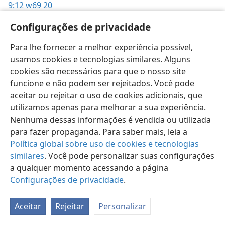
9:12
w69 20
Configurações de privacidade
Para lhe fornecer a melhor experiência possível,
usamos cookies e tecnologias similares. Alguns
Português (Brasil)
Preferências
cookies são necessários para que o nosso site
Copyright
© 2026 Watch Tower Bible and Tract Society of Pennsylvania
funcione e não podem ser rejeitados. Você pode
Termos de Uso
Política de Privacidade
aceitar ou rejeitar o uso de cookies adicionais, que
Configurações de Privacidade
Login
JW.ORG
utilizamos apenas para melhorar a sua experiência.
Nenhuma dessas informações é vendida ou utilizada
para fazer propaganda. Para saber mais, leia a
Política global sobre uso de cookies e tecnologias
similares
. Você pode personalizar suas configurações
a qualquer momento acessando a página
Configurações de privacidade
.
Aceitar
Rejeitar
Personalizar