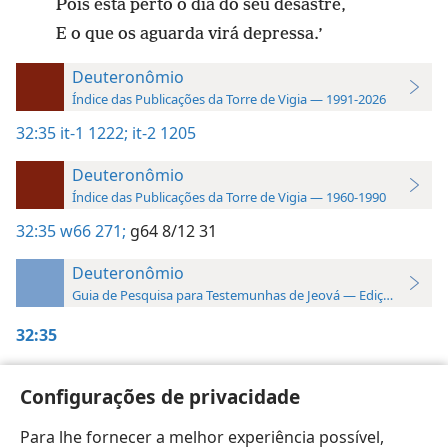
Pois está perto o dia do seu desastre,
E o que os aguarda virá depressa.’
Deuteronômio
Índice das Publicações da Torre de Vigia — 1991-2026
32:35
it-1 1222;
it-2 1205
Deuteronômio
Índice das Publicações da Torre de Vigia — 1960-1990
32:35
w66 271;
g64 8/12 31
Deuteronômio
Guia de Pesquisa para Testemunhas de Jeová — Edição 2019
32:35
Perspicaz,
Volume 1
,
p. 1222
Configurações de privacidade
Perspicaz,
Volume 2
,
p. 1205
Para lhe fornecer a melhor experiência possível,