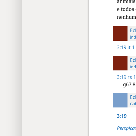
animais
e todos
nenhuma
Ec
Índ
3:19
it-1
Ec
Índ
3:19
rs 
g67 8
Ec
Gui
3:19
Perspicaz