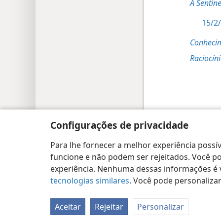
A Sentine
15/2/
Conheci
Raciocíni
Copyright
© 2026 Watch Tower Bible and Tract
Configurações de privacidade
Para lhe fornecer a melhor experiência possív
funcione e não podem ser rejeitados. Você pod
experiência. Nenhuma dessas informações é ve
tecnologias similares
. Você pode personaliz
Aceitar
Rejeitar
Personalizar