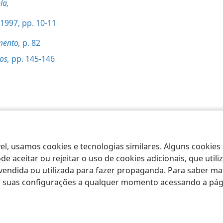
la,
1997, pp. 10-11
mento,
p. 82
os,
pp. 145-146
 Society of Pennsylvania
Termos de Uso
Política de Privacidade
Configu
el, usamos cookies e tecnologias similares. Alguns cookies
e aceitar ou rejeitar o uso de cookies adicionais, que uti
ndida ou utilizada para fazer propaganda. Para saber mais
ar suas configurações a qualquer momento acessando a pá