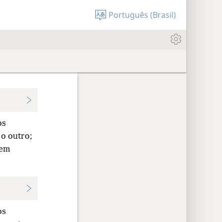
Português (Brasil)
os
o outro;
tem
os