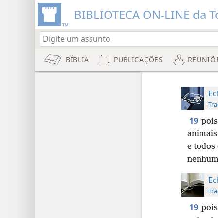
BIBLIOTECA ON-LINE da To
BÍBLIA
PUBLICAÇÕES
REUNIÕ
Ec
Tra
19
poi
animais
e todos
nenhuma
Ec
Tra
19
poi