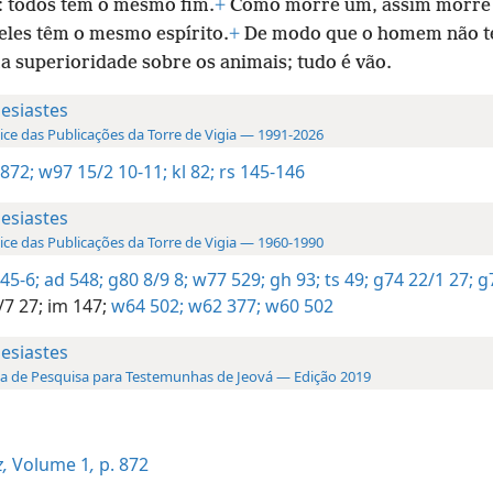
: todos têm o mesmo fim.
+
Como morre um, assim morre 
 eles têm o mesmo espírito.
+
De modo que o homem não 
 superioridade sobre os animais; tudo é vão.
lesiastes
ice das Publicações da Torre de Vigia — 1991-2026
 872;
w97 15/2 10-11;
kl 82;
rs 145-146
lesiastes
ice das Publicações da Torre de Vigia — 1960-1990
145-6;
ad 548;
g80 8/9 8;
w77 529;
gh 93;
ts 49;
g74 22/1 27;
g7
/7 27;
im 147;
w64 502;
w62 377;
w60 502
lesiastes
a de Pesquisa para Testemunhas de Jeová — Edição 2019
,
Volume 1
,
p. 872