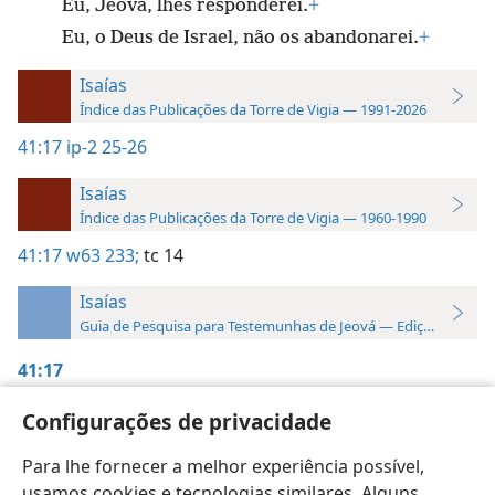
Eu, Jeová, lhes responderei.
+
Eu, o Deus de Israel, não os abandonarei.
+
Isaías
Índice das Publicações da Torre de Vigia — 1991-2026
41:17
ip-2 25-26
Isaías
Índice das Publicações da Torre de Vigia — 1960-1990
41:17
w63 233;
tc 14
Isaías
Guia de Pesquisa para Testemunhas de Jeová — Edição 2019
41:17
Profecia de Isaías II,
pp. 25-26
Configurações de privacidade
Para lhe fornecer a melhor experiência possível,
usamos cookies e tecnologias similares. Alguns