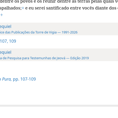
 dentre os povos e os reunir dentre as terras pelas quais 
spalhados;
+
e eu serei santificado entre vocês diante dos
.
+
equiel
ice das Publicações da Torre de Vigia — 1991-2026
 107,
109
equiel
a de Pesquisa para Testemunhas de Jeová — Edição 2019
 Pura,
pp. 107-109
 Society of Pennsylvania
Termos de Uso
Política de Privacidade
Configu