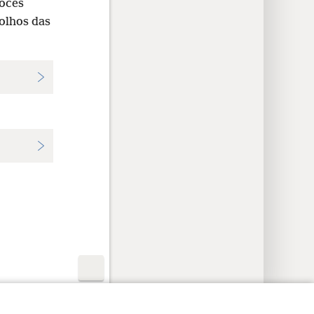
vocês
 olhos das
rações de Privacidade
Login
JW.ORG