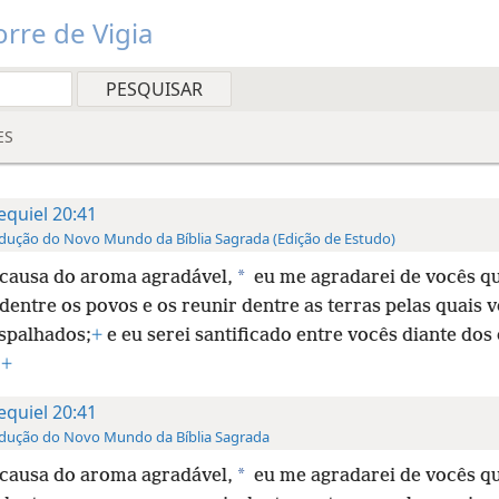
rre de Vigia
ES
equiel 20:41
dução do Novo Mundo da Bíblia Sagrada (Edição de Estudo)
*
causa do aroma agradável,
eu me agradarei de vocês q
 dentre os povos e os reunir dentre as terras pelas quais 
spalhados;
+
e eu serei santificado entre vocês diante dos
.
+
equiel 20:41
dução do Novo Mundo da Bíblia Sagrada
*
causa do aroma agradável,
eu me agradarei de vocês q