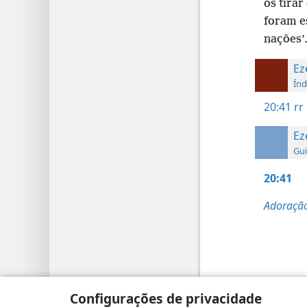
os tirar
foram e
nações’
Ez
Índ
20:41
rr
Ez
Gui
20:41
Adoração
Copyright
© 2026 Watch Tower Bible and Tract
Configurações de privacidade