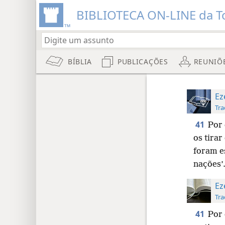
BIBLIOTECA ON-LINE da To
BÍBLIA
PUBLICAÇÕES
REUNIÕ
Ez
Tra
41
Por 
os tirar
foram e
nações’
Ez
Tra
41
Por 