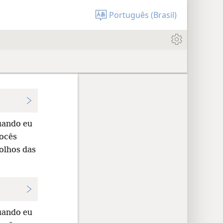
Português (Brasil)
uando eu
vocês
 olhos das
uando eu