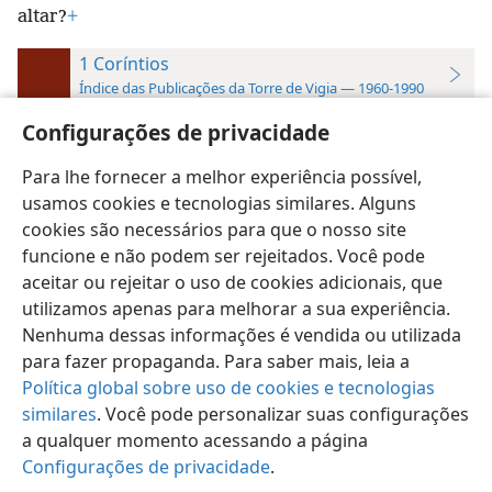
altar?
+
1 Coríntios
Índice das Publicações da Torre de Vigia — 1960-1990
9:13
w68 758
; si66 204
Configurações de privacidade
Para lhe fornecer a melhor experiência possível,
usamos cookies e tecnologias similares. Alguns
cookies são necessários para que o nosso site
funcione e não podem ser rejeitados. Você pode
Português (Brasil)
Preferências
aceitar ou rejeitar o uso de cookies adicionais, que
Copyright
© 2026 Watch Tower Bible and Tract Society of Pennsylvania
utilizamos apenas para melhorar a sua experiência.
Termos de Uso
Política de Privacidade
Configurações de Privacidade
Login
JW.ORG
Nenhuma dessas informações é vendida ou utilizada
para fazer propaganda. Para saber mais, leia a
Política global sobre uso de cookies e tecnologias
similares
. Você pode personalizar suas configurações
a qualquer momento acessando a página
Configurações de privacidade
.