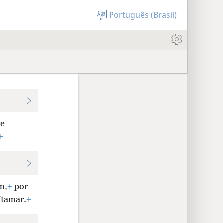
Português (Brasil)
de
+
m,
+
por
Itamar.
+