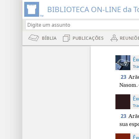
BIBLIOTECA ON-LINE da To
BÍBLIA
PUBLICAÇÕES
REUNIÕ
Êx
Tra
23
Arão
Nasom.
Êx
Tra
23
Arão
sua espo
Êx