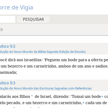
rre de Vigia
ES
vítico 9:3
dução do Novo Mundo da Bíblia Sagrada (Edição de Estudo)
ocê dirá aos israelitas: ‘Peguem um bode para a oferta pe
 um bezerro e um carneirinho, ambos de um ano e sadios,
queimada;
vítico 9:3
dução do Novo Mundo das Escrituras Sagradas com Referências
*
alarás aos filhos
de Israel, dizendo: ‘Tomai um bode
+
c
pelo pecado, e um bezerro e um carneirinho,
+
cada um de