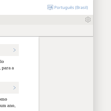
Português (Brasil)
lo
 para a
omo
 um ano,