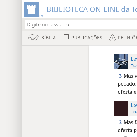
BIBLIOTECA ON-LINE da To
BÍBLIA
PUBLICAÇÕES
REUNIÕ
Le
Tra
3
Mas v
pecado;
oferta 
Le
Tra
3
Mas f
oferta 