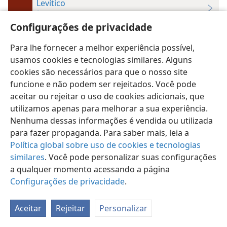
Levítico
Índice das Publicações da Torre de Vigia — 1960-1990
Configurações de privacidade
9:15
w69 20
Para lhe fornecer a melhor experiência possível,
usamos cookies e tecnologias similares. Alguns
cookies são necessários para que o nosso site
funcione e não podem ser rejeitados. Você pode
Português (Brasil)
Preferências
aceitar ou rejeitar o uso de cookies adicionais, que
Copyright
© 2026 Watch Tower Bible and Tract Society of Pennsylvania
utilizamos apenas para melhorar a sua experiência.
Termos de Uso
Política de Privacidade
Nenhuma dessas informações é vendida ou utilizada
Configurações de Privacidade
Login
JW.ORG
para fazer propaganda. Para saber mais, leia a
Política global sobre uso de cookies e tecnologias
similares
. Você pode personalizar suas configurações
a qualquer momento acessando a página
Configurações de privacidade
.
Aceitar
Rejeitar
Personalizar