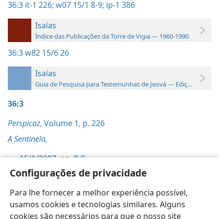
36:3
it-1 226;
w07 15/1 8-9;
ip-1 386
Isaías
Índice das Publicações da Torre de Vigia — 1960-1990
36:3
w82 15/6 26
Isaías
Guia de Pesquisa para Testemunhas de Jeová — Edição 2019
36:3
Perspicaz,
Volume 1
,
p. 226
A Sentinela,
15/1/2007, pp. 8-9
Configurações de privacidade
Profecia de Isaías I,
pp. 385-386
Para lhe fornecer a melhor experiência possível,
usamos cookies e tecnologias similares. Alguns
cookies são necessários para que o nosso site