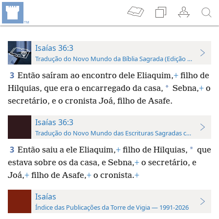
Isaías 36:3
Tradução do Novo Mundo da Bíblia Sagrada (Edição de Estudo)
3
Então saíram ao encontro dele Eliaquim,
+
filho de
*
Hilquias, que era o encarregado da casa,
Sebna,
+
o
secretário, e o cronista Joá, filho de Asafe.
Isaías 36:3
Tradução do Novo Mundo das Escrituras Sagradas com Referên
3
*
Então saiu a ele Eliaquim,
+
filho de Hilquias,
que
estava sobre os da casa, e Sebna,
+
o secretário, e
Joá,
+
filho de Asafe,
+
o cronista.
+
Isaías
Índice das Publicações da Torre de Vigia — 1991-2026