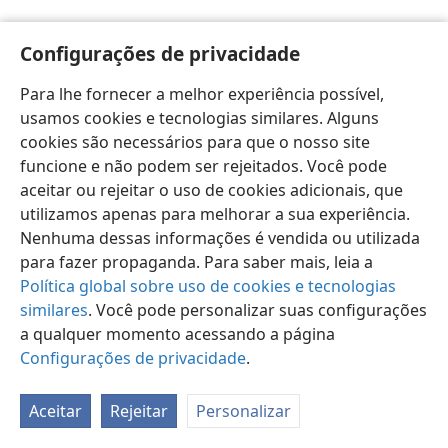
Configurações de privacidade
Para lhe fornecer a melhor experiência possível,
usamos cookies e tecnologias similares. Alguns
Português (Brasil)
Preferências
cookies são necessários para que o nosso site
Copyright
© 2026 Watch Tower Bible and Tract Society of Pennsylvania
funcione e não podem ser rejeitados. Você pode
Termos de Uso
Política de Privacidade
aceitar ou rejeitar o uso de cookies adicionais, que
Configurações de Privacidade
Login
JW.ORG
utilizamos apenas para melhorar a sua experiência.
Nenhuma dessas informações é vendida ou utilizada
para fazer propaganda. Para saber mais, leia a
Política global sobre uso de cookies e tecnologias
similares
. Você pode personalizar suas configurações
a qualquer momento acessando a página
Configurações de privacidade
.
Aceitar
Rejeitar
Personalizar