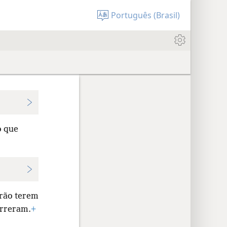
Português (Brasil)
o que
Arão terem
rreram.
+