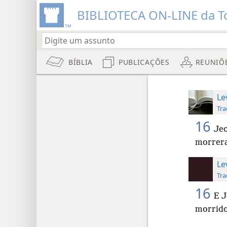
BIBLIOTECA ON-LINE da To
BÍBLIA
PUBLICAÇÕES
REUNIÕ
Le
Tra
16
Jeo
morrera
Le
Tra
16
E J
morrido