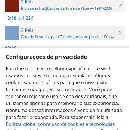
2 Reis
Índice das Publicações da Torre de Vigia — 1991-2026
18:18
it-1 226
2 Reis
Guia de Pesquisa para Testemunhas de Jeová — Edição 2019
18:18
Configurações de privacidade
Perspicaz,
Volume 1
,
p. 226
Para lhe fornecer a melhor experiência possível,
usamos cookies e tecnologias similares. Alguns
cookies são necessários para que o nosso site
funcione e não podem ser rejeitados. Você pode
Português (Brasil)
Preferências
aceitar ou rejeitar o uso de cookies adicionais, que
utilizamos apenas para melhorar a sua experiência.
Copyright
© 2026 Watch Tower Bible and Tract Society of Pennsylvania
Termos de Uso
Política de Privacidade
Nenhuma dessas informações é vendida ou utilizada
Configurações de Privacidade
Login
JW.ORG
para fazer propaganda. Para saber mais, leia a
Política global sobre uso de cookies e tecnologias