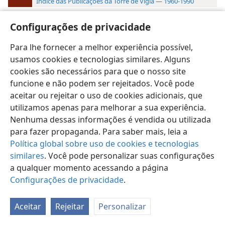
Índice das Publicações da Torre de Vigia — 1960-1990
15:33
g65 22/7 30
Configurações de privacidade
Para lhe fornecer a melhor experiência possível,
usamos cookies e tecnologias similares. Alguns
cookies são necessários para que o nosso site
Português (Brasil)
Preferências
funcione e não podem ser rejeitados. Você pode
Copyright
© 2026 Watch Tower Bible and Tract Society of Pennsylvania
aceitar ou rejeitar o uso de cookies adicionais, que
Termos de Uso
Política de Privacidade
utilizamos apenas para melhorar a sua experiência.
Configurações de Privacidade
Login
JW.ORG
Nenhuma dessas informações é vendida ou utilizada
para fazer propaganda. Para saber mais, leia a
Política global sobre uso de cookies e tecnologias
similares
. Você pode personalizar suas configurações
a qualquer momento acessando a página
Configurações de privacidade
.
Aceitar
Rejeitar
Personalizar