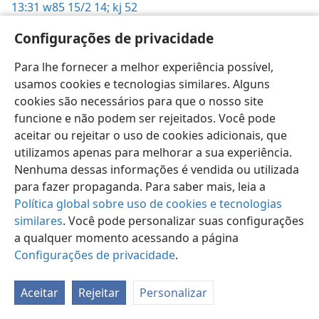
13:31
w85 15/2 14;
kj 52
Configurações de privacidade
Para lhe fornecer a melhor experiência possível,
usamos cookies e tecnologias similares. Alguns
Português (Brasil)
Preferências
cookies são necessários para que o nosso site
Copyright
© 2026 Watch Tower Bible and Tract Society of Pennsylvania
funcione e não podem ser rejeitados. Você pode
Termos de Uso
Política de Privacidade
aceitar ou rejeitar o uso de cookies adicionais, que
Configurações de Privacidade
Login
JW.ORG
utilizamos apenas para melhorar a sua experiência.
Nenhuma dessas informações é vendida ou utilizada
para fazer propaganda. Para saber mais, leia a
Política global sobre uso de cookies e tecnologias
similares
. Você pode personalizar suas configurações
a qualquer momento acessando a página
Configurações de privacidade
.
Aceitar
Rejeitar
Personalizar