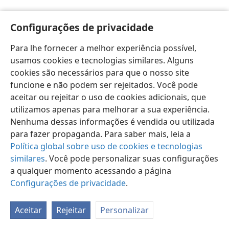
Configurações de privacidade
Para lhe fornecer a melhor experiência possível,
usamos cookies e tecnologias similares. Alguns
Português (Brasil)
Preferências
cookies são necessários para que o nosso site
Copyright
© 2026 Watch Tower Bible and Tract Society of Pennsylvania
funcione e não podem ser rejeitados. Você pode
Termos de Uso
Política de Privacidade
aceitar ou rejeitar o uso de cookies adicionais, que
Configurações de Privacidade
Login
JW.ORG
utilizamos apenas para melhorar a sua experiência.
Nenhuma dessas informações é vendida ou utilizada
para fazer propaganda. Para saber mais, leia a
Política global sobre uso de cookies e tecnologias
similares
. Você pode personalizar suas configurações
a qualquer momento acessando a página
Configurações de privacidade
.
Aceitar
Rejeitar
Personalizar