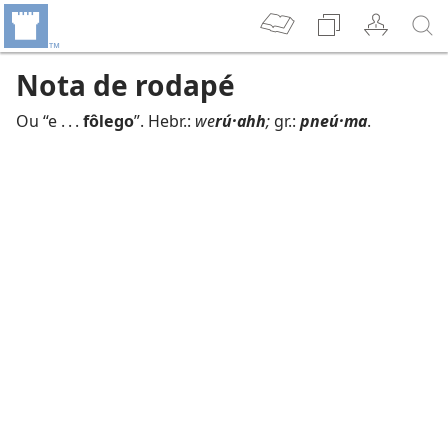
Nota de rodapé
Ou “e . . .
fôlego
”. Hebr.:
we
rú·ahh
;
gr.:
pneú·ma
.