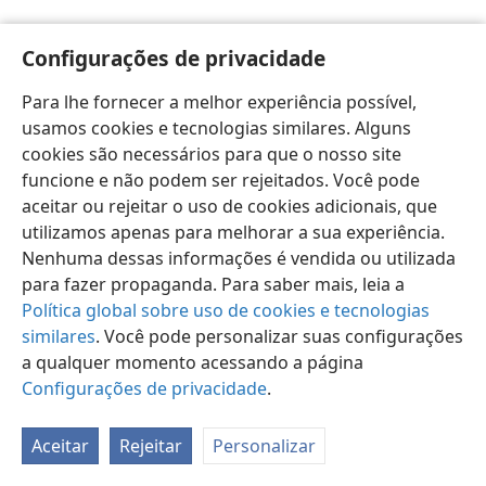
Configurações de privacidade
Para lhe fornecer a melhor experiência possível,
usamos cookies e tecnologias similares. Alguns
Português (Brasil)
Preferências
cookies são necessários para que o nosso site
Copyright
© 2026 Watch Tower Bible and Tract Society of Pennsylvania
funcione e não podem ser rejeitados. Você pode
Termos de Uso
Política de Privacidade
aceitar ou rejeitar o uso de cookies adicionais, que
Configurações de Privacidade
Login
JW.ORG
utilizamos apenas para melhorar a sua experiência.
Nenhuma dessas informações é vendida ou utilizada
para fazer propaganda. Para saber mais, leia a
Política global sobre uso de cookies e tecnologias
similares
. Você pode personalizar suas configurações
a qualquer momento acessando a página
Configurações de privacidade
.
Aceitar
Rejeitar
Personalizar