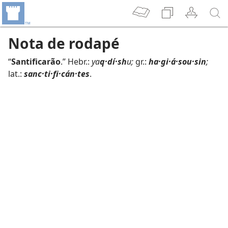
Nota de rodapé
“
Santificarão
.” Hebr.:
ya
q·dí·sh
u;
gr.:
ha·gi·á·sou·sin
;
lat.:
sanc·ti·fi·cán·tes
.