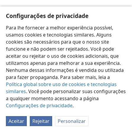
Configurações de privacidade
Para lhe fornecer a melhor experiência possível,
usamos cookies e tecnologias similares. Alguns
Português (Brasil)
Preferências
cookies são necessários para que o nosso site
Copyright
© 2026 Watch Tower Bible and Tract Society of Pennsylvania
funcione e não podem ser rejeitados. Você pode
Termos de Uso
Política de Privacidade
aceitar ou rejeitar o uso de cookies adicionais, que
Configurações de Privacidade
Login
JW.ORG
utilizamos apenas para melhorar a sua experiência.
Nenhuma dessas informações é vendida ou utilizada
para fazer propaganda. Para saber mais, leia a
Política global sobre uso de cookies e tecnologias
similares
. Você pode personalizar suas configurações
a qualquer momento acessando a página
Configurações de privacidade
.
Aceitar
Rejeitar
Personalizar