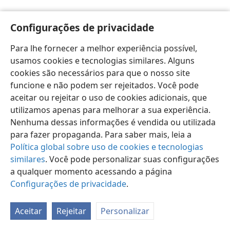
Configurações de privacidade
Para lhe fornecer a melhor experiência possível,
usamos cookies e tecnologias similares. Alguns
Português (Brasil)
Preferências
cookies são necessários para que o nosso site
Copyright
© 2026 Watch Tower Bible and Tract Society of Pennsylvania
funcione e não podem ser rejeitados. Você pode
Termos de Uso
Política de Privacidade
aceitar ou rejeitar o uso de cookies adicionais, que
Configurações de Privacidade
Login
JW.ORG
utilizamos apenas para melhorar a sua experiência.
Nenhuma dessas informações é vendida ou utilizada
para fazer propaganda. Para saber mais, leia a
Política global sobre uso de cookies e tecnologias
similares
. Você pode personalizar suas configurações
a qualquer momento acessando a página
Configurações de privacidade
.
Aceitar
Rejeitar
Personalizar