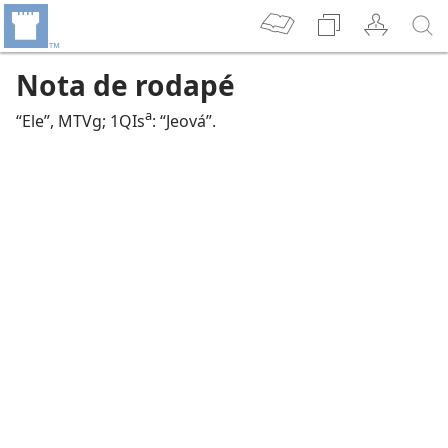
Nota de rodapé
a
“Ele”, MTVg; 1QIs
: “Jeová”.