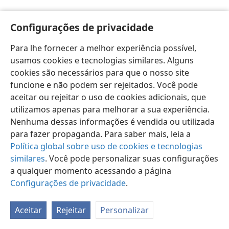
Configurações de privacidade
Para lhe fornecer a melhor experiência possível,
usamos cookies e tecnologias similares. Alguns
Português (Brasil)
Preferências
cookies são necessários para que o nosso site
Copyright
© 2026 Watch Tower Bible and Tract Society of Pennsylvania
funcione e não podem ser rejeitados. Você pode
Termos de Uso
Política de Privacidade
aceitar ou rejeitar o uso de cookies adicionais, que
Configurações de Privacidade
Login
JW.ORG
utilizamos apenas para melhorar a sua experiência.
Nenhuma dessas informações é vendida ou utilizada
para fazer propaganda. Para saber mais, leia a
Política global sobre uso de cookies e tecnologias
similares
. Você pode personalizar suas configurações
a qualquer momento acessando a página
Configurações de privacidade
.
Aceitar
Rejeitar
Personalizar