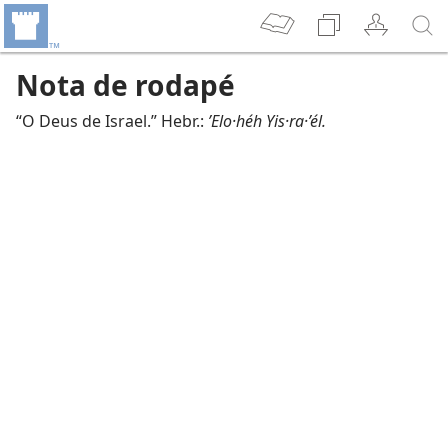
Nota de rodapé
“O Deus de Israel.” Hebr.:
’Elo·héh Yis·ra·’él.