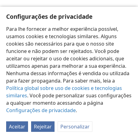
Configurações de privacidade
Para lhe fornecer a melhor experiência possível,
usamos cookies e tecnologias similares. Alguns
Português (Brasil)
Preferências
cookies são necessários para que o nosso site
Copyright
© 2026 Watch Tower Bible and Tract Society of Pennsylvania
funcione e não podem ser rejeitados. Você pode
Termos de Uso
Política de Privacidade
aceitar ou rejeitar o uso de cookies adicionais, que
Configurações de Privacidade
Login
JW.ORG
utilizamos apenas para melhorar a sua experiência.
Nenhuma dessas informações é vendida ou utilizada
para fazer propaganda. Para saber mais, leia a
Política global sobre uso de cookies e tecnologias
similares
. Você pode personalizar suas configurações
a qualquer momento acessando a página
Configurações de privacidade
.
Aceitar
Rejeitar
Personalizar