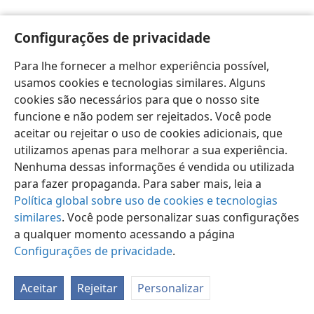
Configurações de privacidade
Para lhe fornecer a melhor experiência possível,
usamos cookies e tecnologias similares. Alguns
Português (Brasil)
Preferências
cookies são necessários para que o nosso site
Copyright
© 2026 Watch Tower Bible and Tract Society of Pennsylvania
funcione e não podem ser rejeitados. Você pode
Termos de Uso
Política de Privacidade
aceitar ou rejeitar o uso de cookies adicionais, que
Configurações de Privacidade
Login
JW.ORG
utilizamos apenas para melhorar a sua experiência.
Nenhuma dessas informações é vendida ou utilizada
para fazer propaganda. Para saber mais, leia a
Política global sobre uso de cookies e tecnologias
similares
. Você pode personalizar suas configurações
a qualquer momento acessando a página
Configurações de privacidade
.
Aceitar
Rejeitar
Personalizar