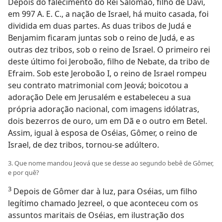
Depois do falecimento do Rei Salomão, filho de Davi,
em 997 A. E. C., a nação de Israel, há muito casada, foi
dividida em duas partes. As duas tribos de Judá e
Benjamim ficaram juntas sob o reino de Judá, e as
outras dez tribos, sob o reino de Israel. O primeiro rei
deste último foi Jeroboão, filho de Nebate, da tribo de
Efraim. Sob este Jeroboão I, o reino de Israel rompeu
seu contrato matrimonial com Jeová; boicotou a
adoração Dele em Jerusalém e estabeleceu a sua
própria adoração nacional, com imagens idólatras,
dois bezerros de ouro, um em Dã e o outro em Betel.
Assim, igual à esposa de Oséias, Gômer, o reino de
Israel, de dez tribos, tornou-se adúltero.
3. Que nome mandou Jeová que se desse ao segundo bebê de Gômer,
e por quê?
3
Depois de Gômer dar à luz, para Oséias, um filho
legítimo chamado Jezreel, o que aconteceu com os
assuntos maritais de Oséias, em ilustração dos