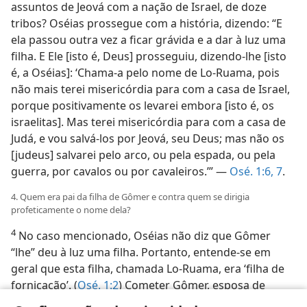
assuntos de Jeová com a nação de Israel, de doze
tribos? Oséias prossegue com a história, dizendo: “E
ela passou outra vez a ficar grávida e a dar à luz uma
filha. E Ele [isto é, Deus] prosseguiu, dizendo-lhe [isto
é, a Oséias]: ‘Chama-a pelo nome de Lo-Ruama, pois
não mais terei misericórdia para com a casa de Israel,
porque positivamente os levarei embora [isto é, os
israelitas]. Mas terei misericórdia para com a casa de
Judá, e vou salvá-los por Jeová, seu Deus; mas não os
[judeus] salvarei pelo arco, ou pela espada, ou pela
guerra, por cavalos ou por cavaleiros.’” —
Osé. 1:6, 7
.
4. Quem era pai da filha de Gômer e contra quem se dirigia
profeticamente o nome dela?
4
No caso mencionado, Oséias não diz que Gômer
“lhe” deu à luz uma filha. Portanto, entende-se em
geral que esta filha, chamada Lo-Ruama, era ‘filha de
fornicação’. (
Osé. 1:2
) Cometer Gômer, esposa de
Oséias, adultério era comparável à situação da relação