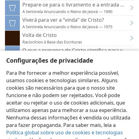
Prepare-se para o livramento e a entrada num 
A Sentinela Anunciando o Reino de Jeová — 1990
Viverá para ver a “vinda” de Cristo?
A Sentinela Anunciando o Reino de Jeová — 1975
Volta de Cristo
Raciocínios à Base das Escrituras
O que a presença de Cristo significa para você?
A Sentinela Anunciando o Reino de Jeová — 2008
Configurações de privacidade
Para lhe fornecer a melhor experiência possível,
usamos cookies e tecnologias similares. Alguns
cookies são necessários para que o nosso site
funcione e não podem ser rejeitados. Você pode
Português (Brasil)
Preferências
aceitar ou rejeitar o uso de cookies adicionais, que
Copyright
© 2026 Watch Tower Bible and Tract Society of Pennsylvania
utilizamos apenas para melhorar a sua experiência.
Termos de Uso
Política de Privacidade
Configurações de Privacidade
Login
JW.ORG
Nenhuma dessas informações é vendida ou utilizada
para fazer propaganda. Para saber mais, leia a
Política global sobre uso de cookies e tecnologias