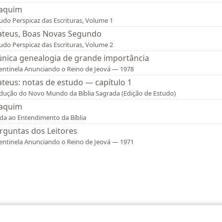
iaquim
udo Perspicaz das Escrituras, Volume 1
teus, Boas Novas Segundo
udo Perspicaz das Escrituras, Volume 2
única genealogia de grande importância
entinela Anunciando o Reino de Jeová — 1978
teus: notas de estudo — capítulo 1
dução do Novo Mundo da Bíblia Sagrada (Edição de Estudo)
iaquim
da ao Entendimento da Bíblia
rguntas dos Leitores
entinela Anunciando o Reino de Jeová — 1971
 Society of Pennsylvania
Termos de Uso
Política de Privacidade
Configu