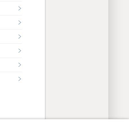
rações de Privacidade
Login
JW.ORG