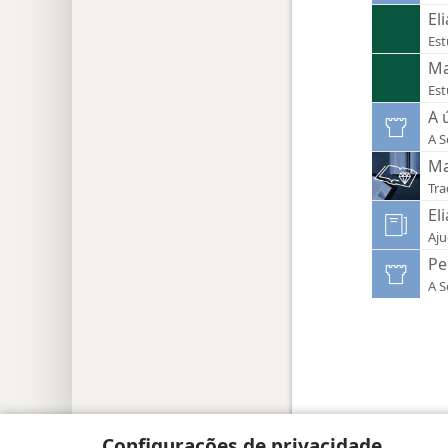
El
Est
Ma
Est
A 
A S
Ma
Tra
El
Aju
Pe
A S
Copyright
© 2026 Watch Tower Bible and Tract
Configurações de privacidade