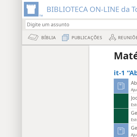
BIBLIOTECA ON-LINE da To
BÍBLIA
PUBLICAÇÕES
REUNIÕ
Maté
it-1 “A
Ab
Aju
Jo
Est
Ge
Est
Ge
Aju