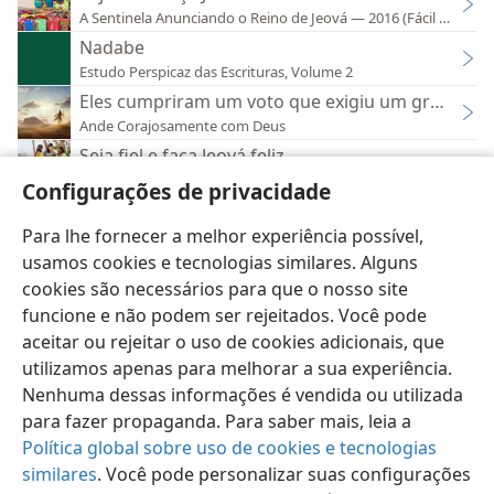
A Sentinela Anunciando o Reino de Jeová — 2016 (Fácil de Ler)
Nadabe
Estudo Perspicaz das Escrituras, Volume 2
Eles cumpriram um voto que exigiu um grande sac
Ande Corajosamente com Deus
Seja fiel e faça Jeová feliz
A Sentinela Anunciando o Reino de Jeová (Estudo) — 2016
Configurações de privacidade
Para lhe fornecer a melhor experiência possível,
usamos cookies e tecnologias similares. Alguns
cookies são necessários para que o nosso site
funcione e não podem ser rejeitados. Você pode
Português (Brasil)
Preferências
aceitar ou rejeitar o uso de cookies adicionais, que
Copyright
© 2026 Watch Tower Bible and Tract Society of Pennsylvania
utilizamos apenas para melhorar a sua experiência.
Termos de Uso
Política de Privacidade
Configurações de Privacidade
Login
JW.ORG
Nenhuma dessas informações é vendida ou utilizada
para fazer propaganda. Para saber mais, leia a
Política global sobre uso de cookies e tecnologias
similares
. Você pode personalizar suas configurações