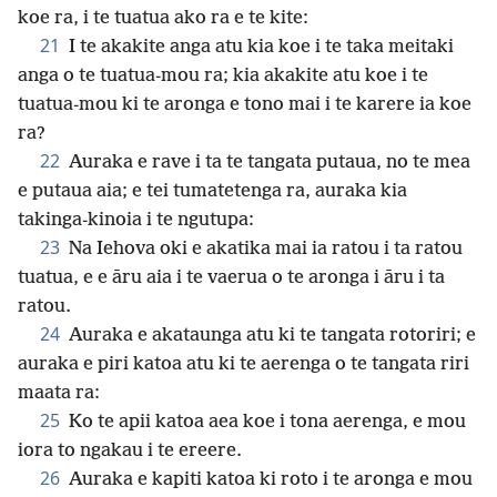
koe ra, i te tuatua ako ra e te kite:
21
I te akakite anga atu kia koe i te taka meitaki
anga o te tuatua-mou ra; kia akakite atu koe i te
tuatua-mou ki te aronga e tono mai i te karere ia koe
ra?
22
Auraka e rave i ta te tangata putaua, no te mea
e putaua aia; e tei tumatetenga ra, auraka kia
takinga-kinoia i te ngutupa:
23
Na Iehova oki e akatika mai ia ratou i ta ratou
tuatua, e e āru aia i te vaerua o te aronga i āru i ta
ratou.
24
Auraka e akataunga atu ki te tangata rotoriri; e
auraka e piri katoa atu ki te aerenga o te tangata riri
maata ra:
25
Ko te apii katoa aea koe i tona aerenga, e mou
iora to ngakau i te ereere.
26
Auraka e kapiti katoa ki roto i te aronga e mou