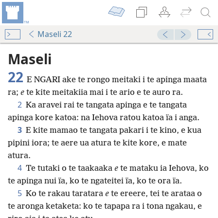
Maseli 22
Maseli
22
E NGARI ake te rongo meitaki i te apinga maata
ra;
e
te kite meitakiia mai i te ario e te auro ra.
2
Ka aravei rai te tangata apinga e te tangata
apinga kore katoa: na Iehova ratou katoa ïa i anga.
3
E kite mamao te tangata pakari i te kino, e kua
pipini iora; te aere ua atura te kite kore, e mate
atura.
4
Te tutaki o te taakaaka
e
te mataku ia Iehova, ko
te apinga nui ïa, ko te ngateitei ïa, ko te ora ïa.
5
Ko te rakau taratara
e
te ereere, tei te arataa o
te aronga ketaketa: ko te tapapa ra i tona ngakau, e