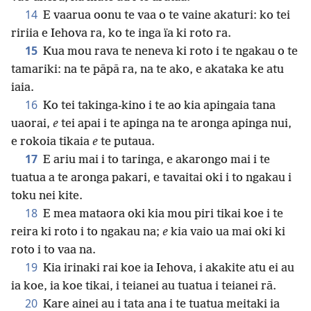
14
E vaarua oonu te vaa o te vaine akaturi: ko tei
ririia e Iehova ra, ko te inga ïa ki roto ra.
15
Kua mou rava te neneva ki roto i te ngakau o te
tamariki: na te pāpā ra, na te ako, e akataka ke atu
iaia.
16
Ko tei takinga-kino i te ao kia apingaia tana
uaorai,
e
tei apai i te apinga na te aronga apinga nui,
e rokoia tikaia
e
te putaua.
17
E ariu mai i to taringa, e akarongo mai i te
tuatua a te aronga pakari, e tavaitai oki i to ngakau i
toku nei kite.
18
E mea mataora oki kia mou piri tikai koe i te
reira ki roto i to ngakau na;
e
kia vaio ua mai oki ki
roto i to vaa na.
19
Kia irinaki rai koe ia Iehova, i akakite atu ei au
ia koe, ia koe tikai, i teianei au tuatua i teianei rā.
20
Kare ainei au i tata ana i te tuatua meitaki ia