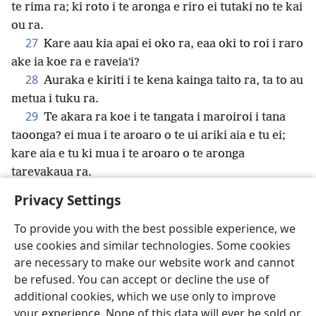
te rima ra; ki roto i te aronga e riro ei tutaki no te kai
ou ra.
27
Kare aau kia apai ei oko ra, eaa oki to roi i raro
ake ia koe ra e raveiaʼi?
28
Auraka e kiriti i te kena kainga taito ra, ta to au
metua i tuku ra.
29
Te akara ra koe i te tangata i maroiroi i tana
taoonga? ei mua i te aroaro o te ui ariki aia e tu ei;
kare aia e tu ki mua i te aroaro o te aronga
tarevakaua ra.
Privacy Settings
To provide you with the best possible experience, we
use cookies and similar technologies. Some cookies
Kuki Airani
Akaari ki Etai Ke
Taau e Inangaro
are necessary to make our website work and cannot
Copyright
© 2026 Watch Tower Bible and Tract Society of Pennsylvania
be refused. You can accept or decline the use of
Ture no te Taangaanga Anga i te Web Site
Ture Akamanaia
Privacy Settings
Aere ki Roto
JW.ORG
additional cookies, which we use only to improve
your experience. None of this data will ever be sold or