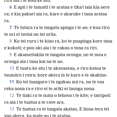
riro aia i te atea ke atu.
6
E apii i te tamaiti i te arataa e tikaʼi iaia kia aere
ra; e kia pakari aia ra, kare e akaruke i taua arataa
ra.
7
Te tutara ra te tangata apinga i te ao; e kua riro
te ori ei tavini no tei oriia.
8
Ko tei ruru i te kino ra, ko te puapinga kore tana
e kokoti; e pou oki aia i te rakau o tona ra riri.
9
E akameitakiia te tangata oronga; no te mea e
oronga aia i tana kai na te ao.
10
E tuaru ke atu i te akavaavaa, e riro katoa te
taumāro i reira; kore akera ïa te karo e te akakino.
11
Ko tei inangaro i te ngakau mā ra, no te vaa
reka nona ra e riro ei te ariki ei taunga nona.
12
Te tiaki ra te mata o Iehova i te kite; e tairipoti
ra aia i te tuatua a te rave ara.
13
Te tuatua ra te tangata akatau, E liona tera tei
vao akera, ka mate au i te arataa.