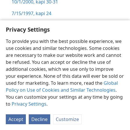
10/1/2000, kapi 30-31
7/15/1997, kapi 24
5:20
Privacy Settings
Te Punanga Tiaki,
To provide you with the best possible experience, we
use cookies and similar technologies. Some cookies
7/15/2000, kapi 30
are necessary to make our website work and cannot
5:21
be refused. You can accept or decline the use of
additional cookies, which we use only to improve
Te Punanga Tiaki,
your experience. None of this data will ever be sold or
used for marketing. To learn more, read the
9/15/2006, kapi 17
Global
Policy on Use of Cookies and Similar Technologies
.
6/15/2001, kapi 19
You can customize your settings at any time by going
to
Privacy Settings
.
7/15/2000, kapi 31
6:1
Accept
Decline
Customize
Te Punanga Tiaki,