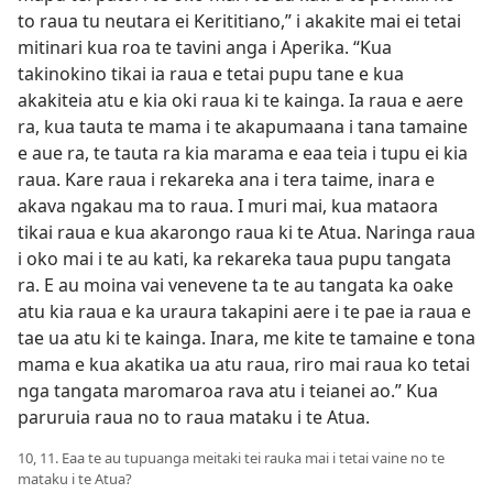
to raua tu neutara ei Kerititiano,” i akakite mai ei tetai
mitinari kua roa te tavini anga i Aperika. “Kua
takinokino tikai ia raua e tetai pupu tane e kua
akakiteia atu e kia oki raua ki te kainga. Ia raua e aere
ra, kua tauta te mama i te akapumaana i tana tamaine
e aue ra, te tauta ra kia marama e eaa teia i tupu ei kia
raua. Kare raua i rekareka ana i tera taime, inara e
akava ngakau ma to raua. I muri mai, kua mataora
tikai raua e kua akarongo raua ki te Atua. Naringa raua
i oko mai i te au kati, ka rekareka taua pupu tangata
ra. E au moina vai venevene ta te au tangata ka oake
atu kia raua e ka uraura takapini aere i te pae ia raua e
tae ua atu ki te kainga. Inara, me kite te tamaine e tona
mama e kua akatika ua atu raua, riro mai raua ko tetai
nga tangata maromaroa rava atu i teianei ao.” Kua
paruruia raua no to raua mataku i te Atua.
10, 11. Eaa te au tupuanga meitaki tei rauka mai i tetai vaine no te
mataku i te Atua?