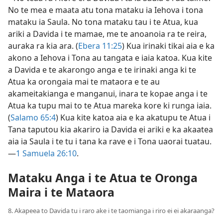
No te mea e maata atu tona mataku ia Iehova i tona
mataku ia Saula. No tona mataku tau i te Atua, kua
ariki a Davida i te mamae, me te anoanoia ra te reira,
auraka ra kia ara. (
Ebera 11:25
) Kua irinaki tikai aia e ka
akono a Iehova i Tona au tangata e iaia katoa. Kua kite
a Davida e te akarongo anga e te irinaki anga ki te
Atua ka orongaia mai te mataora e te au
akameitakianga e manganui, inara te kopae anga i te
Atua ka tupu mai to te Atua mareka kore ki runga iaia.
(
Salamo 65:4
) Kua kite katoa aia e ka akatupu te Atua i
Tana taputou kia akariro ia Davida ei ariki e ka akaatea
aia ia Saula i te tu i tana ka rave e i Tona uaorai tuatau.​
—
1 Samuela 26:10
.
Mataku Anga i te Atua te Oronga
Maira i te Mataora
8. Akapeea to Davida tu i raro ake i te taomianga i riro ei ei akaraanga?