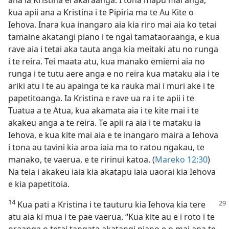
ana ia Kristina ei akaraanga. I tona mapu mai anga,
kua apii ana a Kristina i te Pipiria ma te Au Kite o
Iehova. Inara kua inangaro aia kia riro mai aia ko tetai
tamaine akatangi piano i te ngai tamataoraanga, e kua
rave aia i tetai aka tauta anga kia meitaki atu no runga
i te reira. Tei maata atu, kua manako emiemi aia no
runga i te tutu aere anga e no reira kua mataku aia i te
ariki atu i te au apainga te ka rauka mai i muri ake i te
papetitoanga. Ia Kristina e rave ua ra i te apii i te
Tuatua a te Atua, kua akamata aia i te kite mai i te
akakeu anga a te reira. Te apii ra aia i te mataku ia
Iehova, e kua kite mai aia e te inangaro maira a Iehova
i tona au tavini kia aroa iaia ma to ratou ngakau, te
manako, te vaerua, e te ririnui katoa. (
Mareko 12:30
)
Na teia i akakeu iaia kia akatapu iaia uaorai kia Iehova
e kia papetitoia.
14
Kua pati a Kristina i te tauturu kia Iehova kia tere
atu aia ki mua i te pae vaerua. “Kua kite au e i roto i te