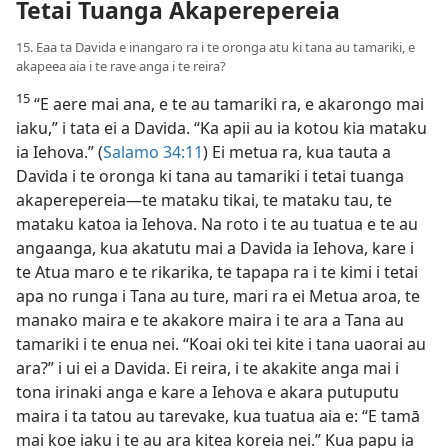
Tetai Tuanga Akaperepereia
15. Eaa ta Davida e inangaro ra i te oronga atu ki tana au tamariki, e
akapeea aia i te rave anga i te reira?
15
“E aere mai ana, e te au tamariki ra, e akarongo mai
iaku,” i tata ei a Davida. “Ka apii au ia kotou kia mataku
ia Iehova.” (
Salamo 34:11
) Ei metua ra, kua tauta a
Davida i te oronga ki tana au tamariki i tetai tuanga
akaperepereia​—te mataku tikai, te mataku tau, te
mataku katoa ia Iehova. Na roto i te au tuatua e te au
angaanga, kua akatutu mai a Davida ia Iehova, kare i
te Atua maro e te rikarika, te tapapa ra i te kimi i tetai
apa no runga i Tana au ture, mari ra ei Metua aroa, te
manako maira e te akakore maira i te ara a Tana au
tamariki i te enua nei. “Koai oki tei kite i tana uaorai au
ara?” i ui ei a Davida. Ei reira, i te akakite anga mai i
tona irinaki anga e kare a Iehova e akara putuputu
maira i ta tatou au tarevake, kua tuatua aia e: “E tamā
mai koe iaku i te au ara kitea koreia nei.” Kua papu ia