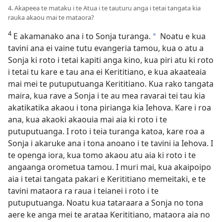
4. Akapeea te mataku i te Atua i te tauturu anga i tetai tangata kia
rauka akaou mai te mataora?
4
E akamanako ana i to Sonja turanga.
Noatu e kua
a
tavini ana ei vaine tutu evangeria tamou, kua o atu a
Sonja ki roto i tetai kapiti anga kino, kua piri atu ki roto
i tetai tu kare e tau ana ei Kerititiano, e kua akaateaia
mai mei te putuputuanga Kerititiano. Kua rako tangata
maira, kua rave a Sonja i te au mea ravarai tei tau kia
akatikatika akaou i tona pirianga kia Iehova. Kare i roa
ana, kua akaoki akaouia mai aia ki roto i te
putuputuanga. I roto i teia turanga katoa, kare roa a
Sonja i akaruke ana i tona anoano i te tavini ia Iehova. I
te openga iora, kua tomo akaou atu aia ki roto i te
angaanga orometua tamou. I muri mai, kua akaipoipo
aia i tetai tangata pakari e Kerititiano memeitaki, e te
tavini mataora ra raua i teianei i roto i te
putuputuanga. Noatu kua tataraara a Sonja no tona
aere ke anga mei te arataa Kerititiano, mataora aia no