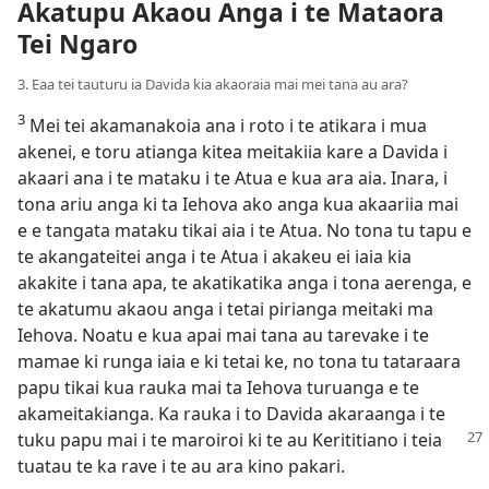
Akatupu Akaou Anga i te Mataora
Tei Ngaro
3. Eaa tei tauturu ia Davida kia akaoraia mai mei tana au ara?
3
Mei tei akamanakoia ana i roto i te atikara i mua
akenei, e toru atianga kitea meitakiia kare a Davida i
akaari ana i te mataku i te Atua e kua ara aia. Inara, i
tona ariu anga ki ta Iehova ako anga kua akaariia mai
e e tangata mataku tikai aia i te Atua. No tona tu tapu e
te akangateitei anga i te Atua i akakeu ei iaia kia
akakite i tana apa, te akatikatika anga i tona aerenga, e
te akatumu akaou anga i tetai pirianga meitaki ma
Iehova. Noatu e kua apai mai tana au tarevake i te
mamae ki runga iaia e ki tetai ke, no tona tu tataraara
papu tikai kua rauka mai ta Iehova turuanga e te
akameitakianga. Ka rauka i to Davida akaraanga i te
tuku
papu mai i te maroiroi ki te au Kerititiano i teia
tuatau te ka rave i te au ara kino pakari.