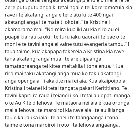
oraanga o tetai tangata akatangi piano e o mai ana te
aere putuputu anga ki tetai ngai e tei koreromotuia kia
rave i te akatangi anga e tere atu ki te 400 ngai
akatangi anga i te mataiti okotai,” ta Kristina i
akamarama mai. “No reira kua iki au kia riro au ei
puapii kia rauka oki i te turu iaku uaorai i te pae o te
moni e te tavini anga ei vaine tutu evangeria tamou.” I
taua taime, kua akapapa takereia a Kristina kia rave i
tana akatangi anga mua i te are uipaanga
tamataoraanga tei kitea meitakiia i tona enua. “Kua
riro mai taku akatangi anga mua ko taku akatangi
anga opengaia,” i akakite mai ei aia. Kua akaipoipo a
Kristina i teianei ki tetai tangata pakari Kerititiano. Te
tavini kapiti ra raua i teianei i ko i tetai au opati manga
o te Au Kite o Iehova. Te mataora nei aia e kua oronga
mai a Iehova i te maroiroi kia rave aia i te au ikianga
tau e ka rauka iaia i teianei i te taangaanga i tona
taime e tona maroiroi i roto i ta Iehova angaanga.