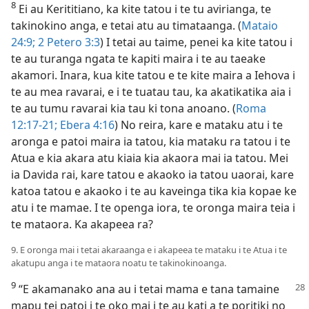
8
Ei au Kerititiano, ka kite tatou i te tu avirianga, te
takinokino anga, e tetai atu au timataanga. (
Mataio
24:9;
2 Petero 3:3
) I tetai au taime, penei ka kite tatou i
te au turanga ngata te kapiti maira i te au taeake
akamori. Inara, kua kite tatou e te kite maira a Iehova i
te au mea ravarai, e i te tuatau tau, ka akatikatika aia i
te au tumu ravarai kia tau ki tona anoano. (
Roma
12:17-21;
Ebera 4:16
) No reira, kare e mataku atu i te
aronga e patoi maira ia tatou, kia mataku ra tatou i te
Atua e kia akara atu kiaia kia akaora mai ia tatou. Mei
ia Davida rai, kare tatou e akaoko ia tatou uaorai, kare
katoa tatou e akaoko i te au kaveinga tika kia kopae ke
atu i te mamae. I te openga iora, te oronga maira teia i
te mataora. Ka akapeea ra?
9. E oronga mai i tetai akaraanga e i akapeea te mataku i te Atua i te
akatupu anga i te mataora noatu te takinokinoanga.
9
“E akamanako ana au i tetai mama e tana tamaine
mapu tei patoi i te oko mai i te au kati a te poritiki no