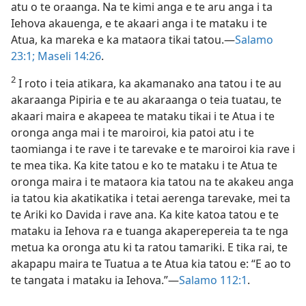
atu o te oraanga. Na te kimi anga e te aru anga i ta
Iehova akauenga, e te akaari anga i te mataku i te
Atua, ka mareka e ka mataora tikai tatou.​—
Salamo
23:1;
Maseli 14:26
.
2
I roto i teia atikara, ka akamanako ana tatou i te au
akaraanga Pipiria e te au akaraanga o teia tuatau, te
akaari maira e akapeea te mataku tikai i te Atua i te
oronga anga mai i te maroiroi, kia patoi atu i te
taomianga i te rave i te tarevake e te maroiroi kia rave i
te mea tika. Ka kite tatou e ko te mataku i te Atua te
oronga maira i te mataora kia tatou na te akakeu anga
ia tatou kia akatikatika i tetai aerenga tarevake, mei ta
te Ariki ko Davida i rave ana. Ka kite katoa tatou e te
mataku ia Iehova ra e tuanga akaperepereia ta te nga
metua ka oronga atu ki ta ratou tamariki. E tika rai, te
akapapu maira te Tuatua a te Atua kia tatou e: “E ao to
te tangata i mataku ia Iehova.”​—
Salamo 112:1
.