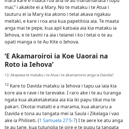
inara kare e maata roa ana te au manamanata i tupu
mai,” i akakite ei a Mary. No te mataku i te Atua i
tauturu ei ia Mary kia akono i tetai akava ngakau
meitaki, e kare i roa ana kua papetitoia aia. Te maata
anga mai te pepe, kua apii katoaia aia kia mataku ia
Iehova, e te tavini ra aia i teianei i ko i tetai o te au
opati manga o te Au Kite o Iehova.
‘E Akamaroiroi ia Koe Uaorai na
Roto ia Iehova’
12. Akapeea te mataku i te Atua i te akamaroiroi anga ia Davida?
12
Kare to Davida mataku ia Iehova i tapu ua iaia kia
kore aia e rave i te tarevake. I raro ake i te au turanga
ngata kua akaketaketaia aia kia iki papu tikai ma te
pakari. Okotai mataiti e a marama, kua akaruru a
Davida e tona au tangata mei ia Saula i Zikelaga i vao
ake ia Philiseti. (
1 Samuela 27:5-7
) I te aere ke atu anga
te au tane, kua tutungiia te oire e te pupu ta tangata