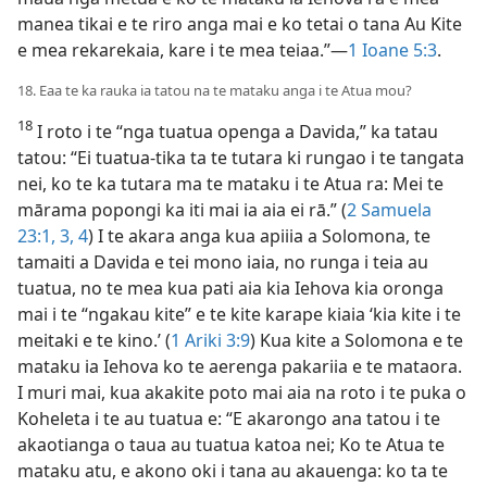
manea tikai e te riro anga mai e ko tetai o tana Au Kite
e mea rekarekaia, kare i te mea teiaa.”​—
1 Ioane 5:3
.
18. Eaa te ka rauka ia tatou na te mataku anga i te Atua mou?
18
I roto i te “nga tuatua openga a Davida,” ka tatau
tatou: “Ei tuatua-tika ta te tutara ki rungao i te tangata
nei, ko te ka tutara ma te mataku i te Atua ra: Mei te
mārama popongi ka iti mai ia aia ei rā.” (
2 Samuela
23:1,
3, 4
) I te akara anga kua apiiia a Solomona, te
tamaiti a Davida e tei mono iaia, no runga i teia au
tuatua, no te mea kua pati aia kia Iehova kia oronga
mai i te “ngakau kite” e te kite karape kiaia ‘kia kite i te
meitaki e te kino.’ (
1 Ariki 3:9
) Kua kite a Solomona e te
mataku ia Iehova ko te aerenga pakariia e te mataora.
I muri mai, kua akakite poto mai aia na roto i te puka o
Koheleta i te au tuatua e: “E akarongo ana tatou i te
akaotianga o taua au tuatua katoa nei; Ko te Atua te
mataku atu, e akono oki i tana au akauenga: ko ta te