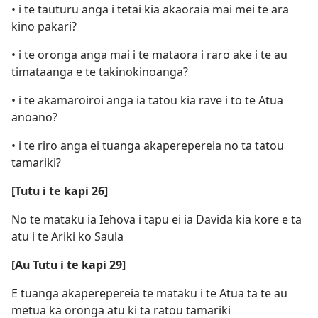
• i te tauturu anga i tetai kia akaoraia mai mei te ara
kino pakari?
• i te oronga anga mai i te mataora i raro ake i te au
timataanga e te takinokinoanga?
• i te akamaroiroi anga ia tatou kia rave i to te Atua
anoano?
• i te riro anga ei tuanga akaperepereia no ta tatou
tamariki?
[Tutu i te kapi 26]
No te mataku ia Iehova i tapu ei ia Davida kia kore e ta
atu i te Ariki ko Saula
[Au Tutu i te kapi 29]
E tuanga akaperepereia te mataku i te Atua ta te au
metua ka oronga atu ki ta ratou tamariki