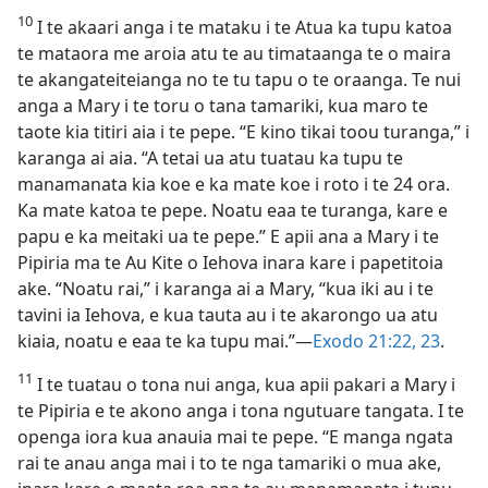
10
I te akaari anga i te mataku i te Atua ka tupu katoa
te mataora me aroia atu te au timataanga te o maira
te akangateiteianga no te tu tapu o te oraanga. Te nui
anga a Mary i te toru o tana tamariki, kua maro te
taote kia titiri aia i te pepe. “E kino tikai toou turanga,” i
karanga ai aia. “A tetai ua atu tuatau ka tupu te
manamanata kia koe e ka mate koe i roto i te 24 ora.
Ka mate katoa te pepe. Noatu eaa te turanga, kare e
papu e ka meitaki ua te pepe.” E apii ana a Mary i te
Pipiria ma te Au Kite o Iehova inara kare i papetitoia
ake. “Noatu rai,” i karanga ai a Mary, “kua iki au i te
tavini ia Iehova, e kua tauta au i te akarongo ua atu
kiaia, noatu e eaa te ka tupu mai.”​—
Exodo 21:22, 23
.
11
I te tuatau o tona nui anga, kua apii pakari a Mary i
te Pipiria e te akono anga i tona ngutuare tangata. I te
openga iora kua anauia mai te pepe. “E manga ngata
rai te anau anga mai i to te nga tamariki o mua ake,