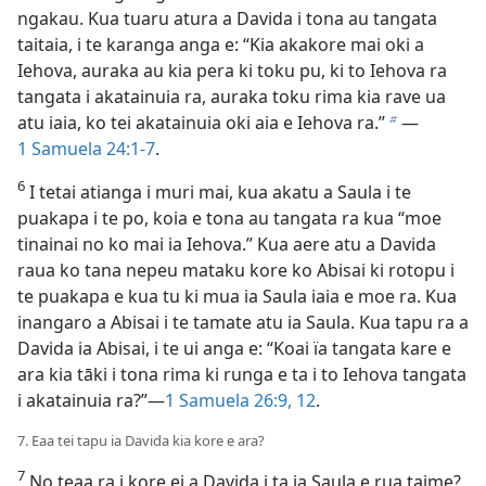
ngakau. Kua tuaru atura a Davida i tona au tangata
taitaia, i te karanga anga e: “Kia akakore mai oki a
Iehova, auraka au kia pera ki toku pu, ki to Iehova ra
tangata i akatainuia ra, auraka toku rima kia rave ua
atu iaia, ko tei akatainuia oki aia e Iehova ra.”
​—
b
1 Samuela 24:1-7
.
6
I tetai atianga i muri mai, kua akatu a Saula i te
puakapa i te po, koia e tona au tangata ra kua “moe
tinainai no ko mai ia Iehova.” Kua aere atu a Davida
raua ko tana nepeu mataku kore ko Abisai ki rotopu i
te puakapa e kua tu ki mua ia Saula iaia e moe ra. Kua
inangaro a Abisai i te tamate atu ia Saula. Kua tapu ra a
Davida ia Abisai, i te ui anga e: “Koai ïa tangata kare e
ara kia tāki i tona rima ki runga e ta i to Iehova tangata
i akatainuia ra?”​—
1 Samuela 26:9,
12
.
7. Eaa tei tapu ia Davida kia kore e ara?
7
No teaa ra i kore ei a Davida i ta ia Saula e rua taime?