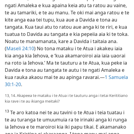
ngati Amaleka e kua apaina keia atu ta ratou au vaine,
te au tamariki, e te au manu. Te oki mai anga ratou e te
kite anga eaa tei tupu, kua aue a Davida e tona au
tangata. Kua taui atu to ratou aue anga ki te riri, e kua
tuatua to Davida au tangata e kia pepeiia aia ki te toka.
Noatu te manamanata, kare a Davida i taitaia ana.
(
Maseli 24:10
) No tona mataku i te Atua i akakeu iaia
kia anga kia Iehova, e ‘kua akamaroiroi aia iaia uaorai
na roto ia Iehova.’ Ma te tauturu a te Atua, kua peke ia
Davida e tona au tangata te autu i te ngati Amaleka e
kua rauka akaou mai te au apinga ravarai.​—
1 Samuela
30:1-20
.
13, 14. Akapeea te mataku i te Atua i te tauturu anga i tetai Kerititiano
kia rave i te au ikianga meitaki?
13
Te aro katoa nei te au tavini o te Atua i teia tuatau i
te au turanga te umuumuia ra te irinaki anga ki runga
ia Iehova e te maroiroi kia iki papu tikai. E akamanako