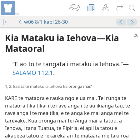
w06 8/1 kapi 26-30
Kia Mataku ia Iehova​—Kia
Mataora!
“E ao to te tangata i mataku ia Iehova.”​—
SALAMO 112:1
.
1, 2. Eaa ta te mataku ia Iehova ka oronga mai?
KARE te mataora e rauka ngoie ua mai. Tei runga te
mataora tika tikai i te rave anga i te au ikianga tau, te
rave anga i te mea tika, e te anga ke mai anga mei te
tarevake. Kua oronga mai Tei Anga mai ia tatou, a
Iehova, i tana Tuatua, te Pipiria, ei apii ia tatou e
akapeea tatou e rekareka ai i te mataara meitaki roa