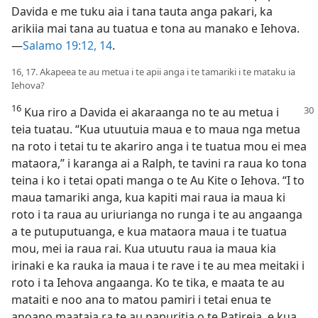
Davida e me tuku aia i tana tauta anga pakari, ka
arikiia mai tana au tuatua e tona au manako e Iehova.​
—
Salamo 19:12,
14
.
16, 17. Akapeea te au metua i te apii anga i te tamariki i te mataku ia
Iehova?
16
Kua riro a Davida ei akaraanga no te au metua i
teia tuatau. “Kua utuutuia maua e to maua nga metua
na roto i tetai tu te akariro anga i te tuatua mou ei mea
mataora,” i karanga ai a Ralph, te tavini ra raua ko tona
teina i ko i tetai opati manga o te Au Kite o Iehova. “I to
maua tamariki anga, kua kapiti mai raua ia maua ki
roto i ta raua au uriurianga no runga i te au angaanga
a te putuputuanga, e kua mataora maua i te tuatua
mou, mei ia raua rai. Kua utuutu raua ia maua kia
irinaki e ka rauka ia maua i te rave i te au mea meitaki i
roto i ta Iehova angaanga. Ko te tika, e maata te au
mataiti e noo ana to matou pamiri i tetai enua te
anoano maataia ra te au papuritia o te Patireia, e kua