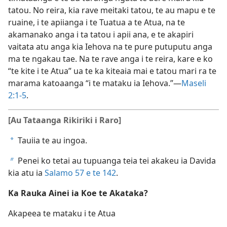
tatou. No reira, kia rave meitaki tatou, te au mapu e te
ruaine, i te apiianga i te Tuatua a te Atua, na te
akamanako anga i ta tatou i apii ana, e te akapiri
vaitata atu anga kia Iehova na te pure putuputu anga
ma te ngakau tae. Na te rave anga i te reira, kare e ko
“te kite i te Atua” ua te ka kiteaia mai e tatou mari ra te
marama katoaanga “i te mataku ia Iehova.”​—
Maseli
2:1-5
.
[Au Tataanga Rikiriki i Raro]
Tauiia te au ingoa.
a
Penei ko tetai au tupuanga teia tei akakeu ia Davida
b
kia atu ia
Salamo 57 e te
142
.
Ka Rauka Ainei ia Koe te Akataka?
Akapeea te mataku i te Atua