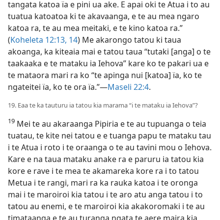
tangata katoa ïa e pini ua ake. E apai oki te Atua i to au
tuatua katoatoa ki te akavaanga, e te au mea ngaro
katoa ra, te au mea meitaki, e te kino katoa ra.”
(
Koheleta 12:13, 14
) Me akarongo tatou ki taua
akoanga, ka kiteaia mai e tatou taua “tutaki [anga] o te
taakaaka e te mataku ia Iehova” kare ko te pakari ua e
te mataora mari ra ko “te apinga nui [katoa] ïa, ko te
ngateitei ïa, ko te ora ïa.”​—
Maseli 22:4
.
19. Eaa te ka tauturu ia tatou kia marama “i te mataku ia Iehova”?
19
Mei te au akaraanga Pipiria e te au tupuanga o teia
tuatau, te kite nei tatou e e tuanga papu te mataku tau
i te Atua i roto i te oraanga o te au tavini mou o Iehova.
Kare e na taua mataku anake ra e paruru ia tatou kia
kore e rave i te mea te akamareka kore ra i to tatou
Metua i te rangi, mari ra ka rauka katoa i te oronga
mai i te maroiroi kia tatou i te aro atu anga tatou i to
tatou au enemi, e te maroiroi kia akakoromaki i te au
timataanga e te au turanga ngata te aere maira kia