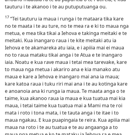
tauturu i te akanoo i te au putuputuanga ou.
17
“Tei tauturu ia maua i runga i te mataara tika kare
no te maata i te au ture, no te mea ra e ki to maua nga
metua, e mea tika tikai a Iehova e takinga meitaki e te
meitaki. Kua inangaro raua i te kite meitaki atu ia
Iehova e te akamareka atu iaia, e i apiiia mai ei maua
no to raua mataku tikai anga i te Atua e te inangaro
iaia. Noatu e kua rave maua i tetai mea tarevake, kare
to maua nga metua i akariro ana e kia manako atu
maua e kare a Iehova e inangaro mai ana ia maua;
kare katoa raua i tuku riri mai ana i te au kotinga kare
e anoanoia ana ki runga ia maua. Te maata anga o te
taime, kua akanoo raua ia maua e kua tuatua mai kia
maua, i tetai taime kua tuatua mai a Mami ma te roi
mata i roto i tona mata, i te tauta anga i te itae i to
maua ngakau. E kua puapingaia te reira. Kua apiiia mai
maua na roto i te au tuatua e te au angaanga a to
maua nga metua e ko te mataku ia Iehova ra e mea