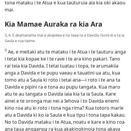
tona mataku i te Atua e kua tauturuia aia kia oki akaou
mai.
Kia Mamae Auraka ra kia Ara
5, 6. E akamarama mai e akapeea e no teaa ra a Davida i kore ei e ta ia
Saula e rua taime.
5
Ae, e meitaki atu te mataku i te Atua i te tauturu anga
i tetai kia kopae ke i te rave i te ara kino pakari. Tano
rai teia kia Davida. I tetai tuatau i topa, te arumakiia
anga a Davida e te pupu vaeau e tauatini ua atu, kua
tomo atu a Saula ki roto i tetai ana​—i roto i te ana ta
Davida e pipini ra e tona au pupu tangata. Kua maro
atu te au tangata o Davida iaia kia ta ia Saula. Kare
ainei e te oronga mai nei a Iehova i to Davida enemi
kino roa atu ki roto i tona nga rima? Kua totoro marie
atu a Davida ki ko ia Saula e kua tipu i tona tapa kakau.
No to Davida mataku i te Atua, noatu e kare e kino roa
ana taua angaanga ra kua akakinokinoia tona akava