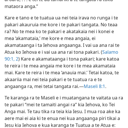
mataora anga.”
Kare e tano e te tuatua ua nei teia irava no runga i te
pakari akauruia me kore i te pakari tangata. No teaa
ra? No te mea ko te pakari e akatakaia nei i konei e
mea ‘akamataia,’ me kore e mea angaia, ei
akamataanga i ta Iehova angaanga. I vai ua ana rai te
Atua ko Iehova e i vai ua ana rai tona pakari. (
Salamo
90:1, 2
) Kare e akamataanga i tona pakari; kare katoa
te reira i te mea angaia me kore i te mea akamataia
mai. Kare te reira i te mea ‘anauia mai.’ Tetai katoa, te
akaariia mai nei teia pakari e te tuatua ra e te
angaanga ra, mei tetai tangata rai.​—
Maseli 8:1
.
Te karanga ra te Maseli e i muatangana te vaitata ua ra
te pakari “mei te tamaiti angai ra” kia Iehova, ko Tei
Anga mai. Te tau tika ra teia kia Iesu. I mua roa ake ka
aere mai ei aia ki te enua nei kua angaanga piri tikai a
Iesu kia Iehova e kua karanga te Tuatua a te Atua e: