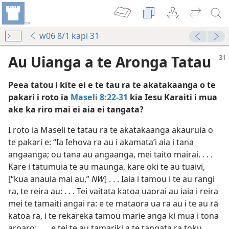
w06 8/1 kapi 31
Au Uianga a te Aronga Tatau
Peea tatou i kite ei e te tau ra te akatakaanga o te
pakari i roto ia
Maseli 8:22-31
kia Iesu Karaiti i mua
ake ka riro mai ei aia ei tangata?
I roto ia Maseli te tatau ra te akatakaanga akauruia o
”
te pakari e: “Ia Iehova ra au i akamataʼi aia i tana
ova—2001
angaanga; ou tana au angaanga, mei taito mairai. . . .
Kare i tatumuia te au maunga, kare oki te au tuaivi,
[“kua anauia mai au,”
NW
] . . . Iaia i tamou i te au rangi
ra, te reira au: . . . Tei vaitata katoa uaorai au iaia i reira
ova (Tuanga Apii)—2022
mei te tamaiti angai ra: e te mataora ua ra au i te au rā
nga Maira” i Toou Oraanga?
katoa ra, i te rekareka tamou marie anga ki mua i tona
aroaro; . . . e tei te au tamariki a te tangata ra toku