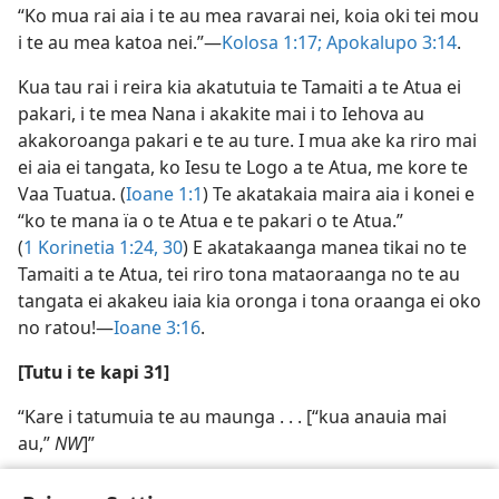
“Ko mua rai aia i te au mea ravarai nei, koia oki tei mou
i te au mea katoa nei.”​—
Kolosa 1:17;
Apokalupo 3:14
.
Kua tau rai i reira kia akatutuia te Tamaiti a te Atua ei
pakari, i te mea Nana i akakite mai i to Iehova au
akakoroanga pakari e te au ture. I mua ake ka riro mai
ei aia ei tangata, ko Iesu te Logo a te Atua, me kore te
Vaa Tuatua. (
Ioane 1:1
) Te akatakaia maira aia i konei e
“ko te mana ïa o te Atua e te pakari o te Atua.”
(
1 Korinetia 1:24,
30
) E akatakaanga manea tikai no te
Tamaiti a te Atua, tei riro tona mataoraanga no te au
tangata ei akakeu iaia kia oronga i tona oraanga ei oko
no ratou!​—
Ioane 3:16
.
[Tutu i te kapi 31]
“Kare i tatumuia te au maunga . . . [“kua anauia mai
au,”
NW
]”