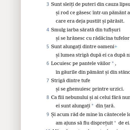
24
3
Sunt sleiți de puteri din cauza lips
și rod ce găsesc într-un pământ a
care era deja pustiit și părăsit.
4
Smulg iarba sărată din tufișuri
și se hrănesc cu rădăcina tufelo
5
Sunt alungați dintre oameni
+
și lumea strigă după ei ca după ni
6
*
Locuiesc pe pantele văilor
,
în găurile din pământ și din stânc
7
Strigă dintre tufe
și se ghemuiesc printre urzici.
8
Ca fiii nebunului și ai celui fără nu
*
ei sunt alungați
din țară.
9
Și acum râd de mine în cântecele l
*
am ajuns să fiu disprețuit
de ei