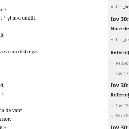
*
Lit. „s
ă.
+
Iov 30:
*
t
și m-a umilit,
Note de
tă;
*
Lit. „u
ca să mă distrugă.
Referin
+
Ps 69:
+
Iov 17
Iov 30
id,
i.
Referin
+
Iov 19
ca de vânt
+
Nu 12:
n nor.
Iov 30
e;
+