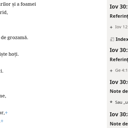
urilor și a foamei
Iov 30:
rid,
Referin
+
Iov 12
r de grozamă.
Index
Iov 30:
ște hoți.
Referin
+
Ge 4:1
i.
Iov 30:
Note de
me,
*
Sau „u
or,
+
Iov 30:
.
+
Note de