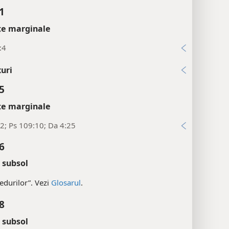
1
țe marginale
:4
uri
5
țe marginale
2; Ps 109:10; Da 4:25
6
 subsol
edurilor”. Vezi
Glosarul
.
8
 subsol