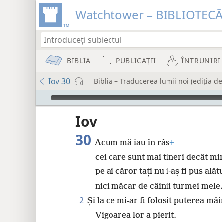
Watchtower – BIBLIOTEC
BIBLIA
PUBLICAȚII
ÎNTRUNIRI
Iov 30
Biblia – Traducerea lumii noi (ediția de
Audio Player
Iov
30
Acum mă iau în râs
+
cei care sunt mai tineri decât mi
pe ai căror tați nu i-aș fi pus alăt
8
nici măcar de câinii turmei mele
16
2
Și la ce mi-ar fi folosit puterea mâi
Vigoarea lor a pierit.