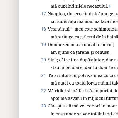
mă cuprind zilele necazului.
+
17
Noaptea, durerea îmi străpunge o
iar suferința mă macină fără înc
18
*
Veșmântul
meu este schimonosi
mă strânge ca gulerul de la haină
19
Dumnezeu m-a aruncat în noroi;
am ajuns ca țărâna și cenușa.
20
Strig către tine după ajutor, dar 
stau în picioare, dar tu doar te ui
21
Te-ai întors împotriva mea cu cru
mă ataci cu toată forța mâinii tal
22
Mă ridici și mă faci să fiu purtat d
apoi mă azvârli în mijlocul furtun
23
Căci știu că mă vei coborî în moar
în casa unde se vor întâlni toți cei