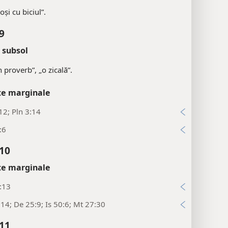
coși cu biciul”.
9
 subsol
n proverb”, „o zicală”.
țe marginale
12; Pln 3:14
:6
:10
țe marginale
:13
14; De 25:9; Is 50:6; Mt 27:30
:11