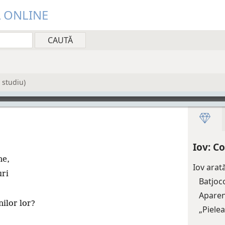
Ă ONLINE
 studiu)
Iov: Co
ne,
Iov arat
uri
Batjoc
.
Aparen
nilor lor?
„Pielea