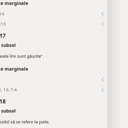
țe marginale
:14
:15
:17
 subsol
asele îmi sunt găurite”.
țe marginale
8, 13; 7:4
:18
 subsol
sibil să se refere la piele.