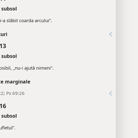
 subsol
i-a slăbit coarda arcului”.
uri
:13
 subsol
osibil, „nu-i ajută nimeni”.
țe marginale
:2; Ps 69:26
:16
 subsol
fletul”.