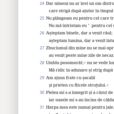
24
Dar nimeni nu ar lovi un om distr
care strigă după ajutor în timpul
25
Nu plângeam eu pentru cel care tr
*
Nu mă întristam eu
pentru cel
26
Așteptam binele, dar a venit răul;
așteptam lumina, dar a venit întu
27
Zbuciumul din mine nu se mai opr
au venit peste mine zile de necaz
28
Umblu posomorât;
+
nu se vede lu
Mă ridic în adunare și strig după 
29
Am ajuns frate cu șacalii
și prieten cu fiicele struțului.
+
30
Pielea mi s-a înnegrit și a căzut d
iar oasele mi s-au încins de căld
31
Harpa mea este numai pentru jale