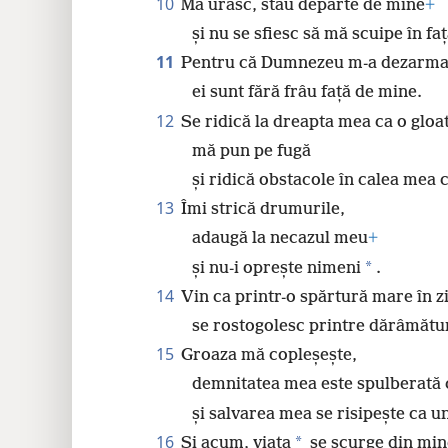
10
Mă urăsc, stau departe de mine
+
și nu se sfiesc să mă scuipe în faț
11
Pentru că Dumnezeu m-a dezarma
ei sunt fără frâu față de mine.
12
Se ridică la dreapta mea ca o gloa
mă pun pe fugă
și ridică obstacole în calea mea 
13
Îmi strică drumurile,
adaugă la necazul meu
+
*
și nu-i oprește nimeni
.
14
Vin ca printr-o spărtură mare în z
se rostogolesc printre dărâmătur
15
Groaza mă copleșește,
demnitatea mea este spulberată 
și salvarea mea se risipește ca u
16
*
Și acum, viața
se scurge din min