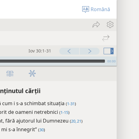
Română
Iov 30:1-31
00:00
nținutul cărții
ă cum i s-a schimbat situația
(
1-31
)
orit de oameni netrebnici
(
1-15
)
t, fără ajutorul lui Dumnezeu
(
20, 21
)
 mi s-a înnegrit”
(
30
)