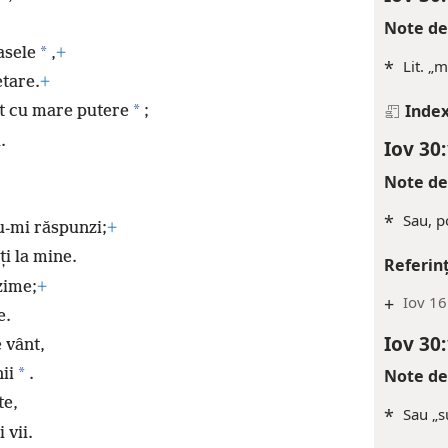
Note de
*
asele
,
+
*
Lit. „m
etare.
+
Index
*
t cu mare putere
;
.
Iov 30
Note de
*
Sau, p
nu-mi răspunzi;
+
ți la mine.
Referin
zime;
+
+
Iov 16
e.
Iov 30
e vânt,
*
ii
.
Note de
te,
*
Sau „su
 vii.