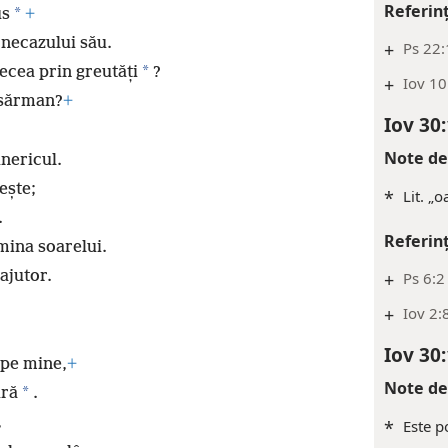
Referin
*
us
+
 necazului său.
+
Ps 22
*
ecea prin greutăți
?
+
Iov 10
 sărman?
+
Iov 30
Note de
nericul.
ește;
*
Lit. „o
.
Referin
mina soarelui.
ajutor.
+
Ps 6:2
+
Iov 2:
Iov 30
e pe mine,
+
Note de
*
ură
.
,
*
Este po