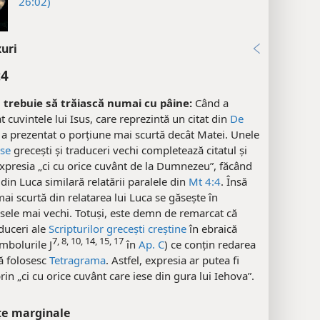
26:02)
uri
:4
trebuie să trăiască numai cu pâine:
Când a
 cuvintele lui Isus, care reprezintă un citat din
De
 a prezentat o porțiune mai scurtă decât Matei. Unele
se
grecești și traduceri vechi completează citatul și
presia „ci cu orice cuvânt de la Dumnezeu”, făcând
 din Luca similară relatării paralele din
Mt 4:4
. Însă
ai scurtă din relatarea lui Luca se găsește în
ele mai vechi. Totuși, este demn de remarcat că
duceri ale
Scripturilor grecești creștine
în ebraică
7, 8, 10, 14, 15, 17
mbolurile J
în
Ap. C
) ce conțin redarea
ă folosesc
Tetragrama
. Astfel, expresia ar putea fi
rin „ci cu orice cuvânt care iese din gura lui Iehova”.
țe marginale