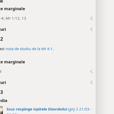
țe marginale
-4; Mr 1:12, 13
uri
:2
ezi
nota de studiu de la Mt 4:1
.
țe marginale
8
uri
:3
edia
Isus respinge ispitele Diavolului
(
gnj
2 21:03-