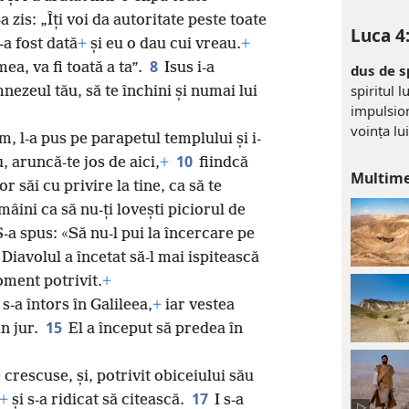
a zis: „Îți voi da autoritate peste toate
Luca 4
-a fost dată
+
și eu o dau cui vreau.
+
8
ea, va fi toată a ta”.
Isus i-a
dus de sp
spiritul 
nezeul tău, să te închini și numai lui
impulsion
voința lu
m, l-a pus pe parapetul templului și i-
10
, aruncă-te jos de aici,
+
fiindcă
Multim
r săi cu privire la tine, ca să te
mâini ca să nu-ți lovești piciorul de
S-a spus: «Să nu-l pui la încercare pe
Diavolul a încetat să-l mai ispitească
moment potrivit.
+
, s-a întors în Galileea,
+
iar vestea
15
in jur.
El a început să predea în
crescuse, și, potrivit obiceiului său
17
+
și s-a ridicat să citească.
I s-a