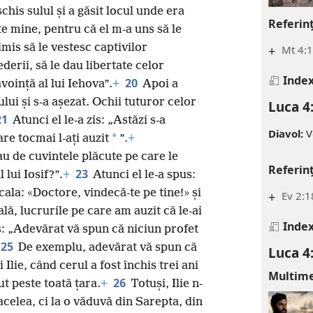
chis sulul și a găsit locul unde era
Referin
te mine, pentru că el m-a uns să le
mis să le vestesc captivilor
+
Mt 4:1
derii, să le dau libertate celor
Index
20
voință al lui Iehova”.
+
Apoi a
rului și s-a așezat. Ochii tuturor celor
Luca 4
21
Atunci el le-a zis: „Astăzi s-a
Diavol:
V
*
are tocmai l-ați auzit
”.
+
au de cuvintele plăcute pe care le
Referin
23
 lui Iosif?”.
+
Atunci el le-a spus:
cala: «Doctore, vindecă-te pe tine!» și
+
Ev 2:1
tală, lucrurile pe care am auzit că le-ai
Index
s: „Adevărat vă spun că niciun profet
25
De exemplu, adevărat vă spun că
Luca 4
 Ilie, când cerul a fost închis trei ani
Multim
26
ut peste toată țara.
+
Totuși, Ilie n-
 acelea, ci la o văduvă din Sarepta, din