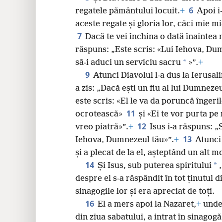
24
6
regatele pământului locuit.
+
Apoi i-
aceste regate și gloria lor, căci mie mi
32
7
Dacă te vei închina o dată înaintea m
răspuns: „Este scris: «Lui Iehova, Dum
40
*
să-i aduci un serviciu sacru
»”.
+
9
Atunci Diavolul l-a dus la Ierusali
a zis: „Dacă ești un fiu al lui Dumnezeu
este scris: «El le va da poruncă îngerilo
11
ocrotească»
și «Ei te vor purta pe 
12
vreo piatră»”.
+
Isus i-a răspuns: „
13
Iehova, Dumnezeul tău»”.
+
Atunci 
și a plecat de la el, așteptând un alt 
14
*
Și Isus, sub puterea spiritului
despre el s-a răspândit în tot ținutul d
sinagogile lor și era apreciat de toți.
16
El a mers apoi la Nazaret,
+
unde 
din ziua sabatului, a intrat în sinagogă