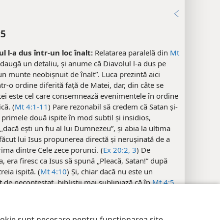
3
:5
ul l-a dus într-un loc înalt:
Relatarea paralelă din
Mt
daugă un detaliu, și anume că Diavolul l-a dus pe
un munte neobișnuit de înalt”. Luca prezintă aici
ntr-o ordine diferită față de Matei, dar, din câte se
tei este cel care consemnează evenimentele în ordine
că. (
Mt 4:1-11
) Pare rezonabil să credem că Satan și-
 primele două ispite în mod subtil și insidios,
dacă ești un fiu al lui Dumnezeu”, și abia la ultima
a făcut lui Isus propunerea directă și nerușinată de a
rima dintre Cele zece porunci. (
Ex 20:2, 3
) De
 era firesc ca Isus să spună „Pleacă, Satan!” după
reia ispită. (
Mt 4:10
) Și, chiar dacă nu este un
de necontestat, bibliștii mai subliniază că în
Mt 4:5
pită este introdusă printr-un termen grecesc redat
i”. În schimb, în
Lu 4:5
apare termenul grecesc redat
ri de confidențialitate
Conectare
JW.ORG
. Prin urmare, relatarea din Matei ar putea fi puțin mai
ookie sunt necesare pentru funcționarea site-