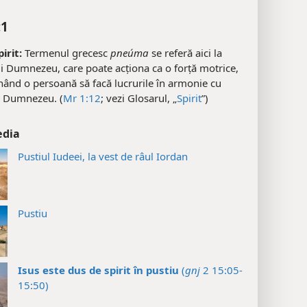
:1
irit:
Termenul grecesc
pneúma
se referă aici la
lui Dumnezeu, care poate acționa ca o forță motrice,
ând o persoană să facă lucrurile în armonie cu
i Dumnezeu. (
Mr 1:12
; vezi Glosarul, „
Spirit
”)
edia
Pustiul Iudeei, la vest de râul Iordan
Pustiu
Isus este dus de spirit în pustiu
(
gnj
2 15:05-
15:50)