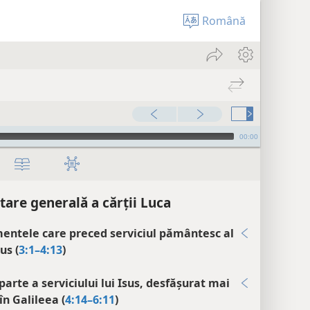
Română
00:00
tare generală a cărții Luca
entele care preced serviciul pământesc al
sus (
3:1–4:13
)
parte a serviciului lui Isus, desfășurat mai
în Galileea (
4:14–6:11
)