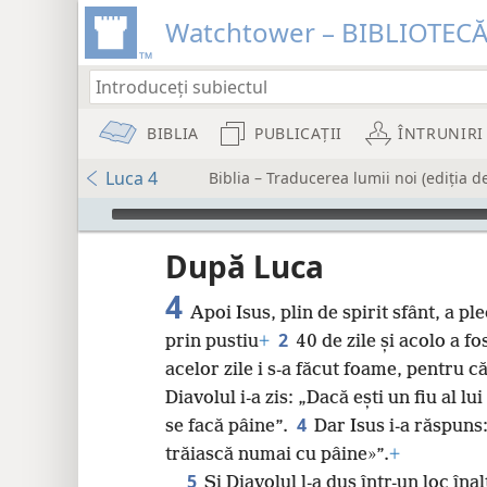
Watchtower – BIBLIOTEC
BIBLIA
PUBLICAȚII
ÎNTRUNIRI
Luca 4
Biblia – Traducerea lumii noi (ediția d
Audio Player
După Luca
4
Apoi Isus, plin de spirit sfânt, a ple
2
prin pustiu
+
40 de zile și acolo a fos
acelor zile i s-a făcut foame, pentru 
8
Diavolul i-a zis: „Dacă ești un fiu al l
4
se facă pâine”.
Dar Isus i-a răspuns
16
trăiască numai cu pâine»”.
+
5
Și Diavolul l-a dus într-un loc înalt