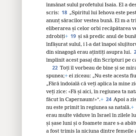
înmânat sulul profetului Isaia. El a des
18
scris:
„Spiritul lui Iehova este pes
anunț săracilor vestea bună. El m-a tri
eliberarea și celor orbi recăpătarea ve
19
zdrobiți
+
și să predic anul de bună
înfășurat sulul, i l-a dat înapoi slujito
din sinagogă erau ațintiți asupra lui.
împlinit acest pasaj din Scripturi pe c
22
Toți îl vorbeau de bine și se mir
spunea;
+
ei ziceau: „Nu este acesta fiul
„Fără îndoială că veți aplica la mine zi
veți zice: «Fă și aici, în regiunea ta na
24
făcut în Capernaum!»”.
+
Apoi a zi
nu este primit în regiunea sa natală.
+
erau multe văduve în Israel în zilele lui
și șase luni și o foamete mare s-a abăt
a fost trimis la niciuna dintre femeile