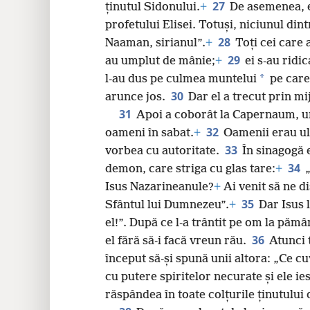
27
ținutul Sidonului.
+
De asemenea, e
profetului Elisei. Totuși, niciunul dint
28
Naaman, sirianul”.
+
Toți cei care 
29
au umplut de mânie;
+
ei s-au ridic
*
l-au dus pe culmea muntelui
pe care 
30
arunce jos.
Dar el a trecut prin mi
31
Apoi a coborât la Capernaum, un 
32
oameni în sabat.
+
Oamenii erau ul
33
vorbea cu autoritate.
În sinagogă 
34
demon, care striga cu glas tare:
+
Isus Nazarineanule?
+
Ai venit să ne di
35
Sfântul lui Dumnezeu”.
+
Dar Isus l
el!”. După ce l-a trântit pe om la pămâ
36
el fără să-i facă vreun rău.
Atunci 
început să-și spună unii altora: „Ce cu
cu putere spiritelor necurate și ele ies
răspândea în toate colțurile ținutului d