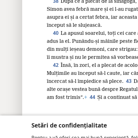
38
După ce a plecat de la sinagogă, 
Simon avea febră mare și ei l-au rugat 
asupra ei și a certat febra, iar aceasta 
început să le slujească.
40
La apusul soarelui, toți cei care 
adus la el. Punându-și mâinile peste fie
din mulți ieșeau demoni, care strigau:
îi mustra și nu le permitea să vorbeas
42
Însă, în zori, el a plecat de acolo
Mulțimile au început să-l caute, iar câ
43
încercat să-l împiedice să plece.
D
alte orașe vestea bună despre Regatul
44
am fost trimis”.
+
Și a continuat să
Setări de confidențialitate
Copyright
© 2026 Watch Tower Bible and Tract Soc
Pentru a vă oferi cea mai bună experiență, fo