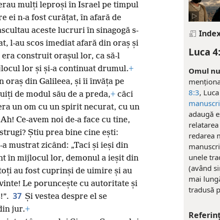
rau mulți leproși în Israel pe timpul
re ei n-a fost curățat, în afară de
ascultau aceste lucruri în sinagogă s-
Index
at, l-au scos imediat afară din oraș și
Luca 4
era construit orașul lor, ca să-l
jlocul lor și și-a continuat drumul.
+
Omul nu 
menționat
oraș din Galileea, și îi învăța pe
8:3
, Luca
uiți de modul său de a preda,
+
căci
manuscri
era un om cu un spirit necurat, cu un
adaugă ex
„Ah! Ce-avem noi de-a face cu tine,
relatarea
strugi? Știu prea bine cine ești:
redarea m
-a mustrat zicând: „Taci și ieși din
manuscris
unele tra
nt în mijlocul lor, demonul a ieșit din
(având si
toți au fost cuprinși de uimire și au
mai lung
vinte! Le poruncește cu autoritate și
tradusă p
37
!”.
Și vestea despre el se
in jur.
+
Referin