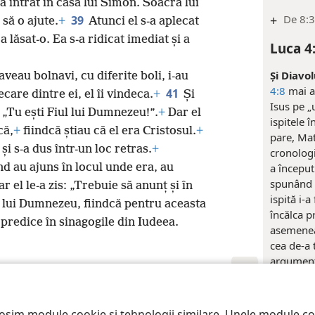
a intrat în casa lui Simon. Soacra lui
+
De 8:
39
să o ajute.
+
Atunci el s-a aplecat
a lăsat-o. Ea s-a ridicat imediat și a
Luca 4
Și Diavol
aveau bolnavi, cu diferite boli, i-au
4:8
mai a
41
care dintre ei, el îi vindeca.
+
Și
Isus pe „
 „Tu ești Fiul lui Dumnezeu!”.
+
Dar el
ispitele î
că,
+
fiindcă știau că el era Cristosul.
+
pare, Ma
 și s-a dus într-un loc retras.
+
cronologi
nd au ajuns în locul unde era, au
a început
spunând „
ar el le-a zis: „Trebuie să anunț și în
ispită i-
 lui Dumnezeu, fiindcă pentru aceasta
încălca p
 predice în sinagogile din Iudeea.
asemenea,
cea de-a t
argument 
a doua is
prin „apo
iety of Pennsylvania
Condiții de utilizare
Politică de confidențialitate
Setă
prin „și”
losim module cookie și tehnologii similare. Unele module c