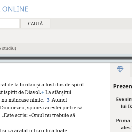
Ă ONLINE
e studiu)
cat de la Iordan și a fost dus de spirit
Prezen
t ispitit de Diavol.
+
La sfârșitul
Evenim
3
că nu mâncase nimic.
Atunci
lui I
ui Dumnezeu, spune-i acestei pietre să
: „Este scris: «Omul nu trebuie să
Prima 
ales 
 și i-a arătat într-o clipă toate