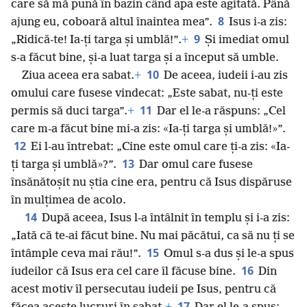
care să mă pună în bazin când apa este agitată. Până
8
ajung eu, coboară altul înaintea mea”.
Isus i-a zis:
9
„Ridică-te! Ia-ți targa și umblă!”.
+
Și imediat omul
s-a făcut bine, și-a luat targa și a început să umble.
10
Ziua aceea era sabat.
+
De aceea, iudeii i-au zis
omului care fusese vindecat: „Este sabat, nu-ți este
11
permis să duci targa”.
+
Dar el le-a răspuns: „Cel
care m-a făcut bine mi-a zis: «Ia-ți targa și umblă!»”.
12
Ei l-au întrebat: „Cine este omul care ți-a zis: «Ia-
13
ți targa și umblă»?”.
Dar omul care fusese
însănătoșit nu știa cine era, pentru că Isus dispăruse
în mulțimea de acolo.
14
După aceea, Isus l-a întâlnit în templu și i-a zis:
„Iată că te-ai făcut bine. Nu mai păcătui, ca să nu ți se
15
întâmple ceva mai rău!”.
Omul s-a dus și le-a spus
16
iudeilor că Isus era cel care îl făcuse bine.
Din
acest motiv îl persecutau iudeii pe Isus, pentru că
17