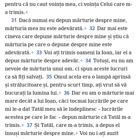
pentru că nu caut voința mea, ci voința Celui care m-
a trimis.
+
31
Dacă numai eu depun mărturie despre mine,
32
mărturia mea nu este adevărată.
+
Dar mai este
cineva care depune mărturie despre mine și știu că
mărturia pe care o depune despre mine este
33
adevărată.
+
Voi ați trimis oameni la Ioan, iar el a
34
depus mărturie despre adevăr.
+
Totuși, eu nu am
nevoie de mărturia unui om, ci spun aceste lucruri
35
ca să fiți salvați.
Omul acela era o lampă aprinsă
și strălucitoare și, pentru scurt timp, ați vrut să vă
36
bucurați la lumina lui.
+
Dar eu am o mărturie mai
mare decât a lui Ioan, căci tocmai lucrările pe care
mi le-a dat Tatăl meu să le îndeplinesc – lucrările
acestea pe care le fac – depun mărturie că Tatăl m-a
37
trimis.
+
Și Tatăl, care m-a trimis, a depus el
însuși mărturie despre mine.
+
Voi nu i-ați auzit