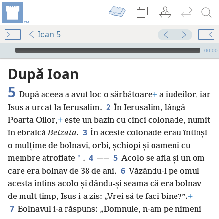
Ioan 5
Audio Player
00:00
După Ioan
5
După aceea a avut loc o sărbătoare
+
a iudeilor, iar
2
Isus a urcat la Ierusalim.
În Ierusalim, lângă
Poarta Oilor,
+
este un bazin cu cinci colonade, numit
3
în ebraică
Betzata.
În aceste colonade erau întinși
o mulțime de bolnavi, orbi, șchiopi și oameni cu
4
5
*
membre atrofiate
.
——
Acolo se afla și un om
6
care era bolnav de 38 de ani.
Văzându-l pe omul
acesta întins acolo și dându-și seama că era bolnav
de mult timp, Isus i-a zis: „Vrei să te faci bine?”.
+
7
Bolnavul i-a răspuns: „Domnule, n-am pe nimeni