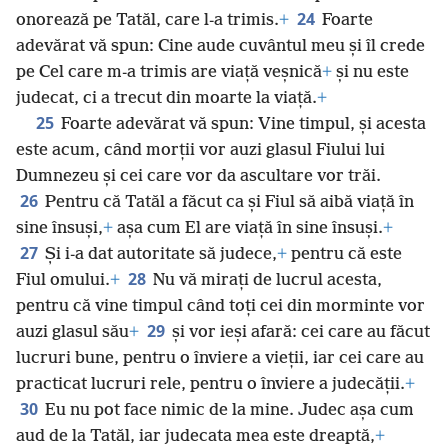
24
onorează pe Tatăl, care l-a trimis.
+
Foarte
adevărat vă spun: Cine aude cuvântul meu și îl crede
pe Cel care m-a trimis are viață veșnică
+
și nu este
judecat, ci a trecut din moarte la viață.
+
25
Foarte adevărat vă spun: Vine timpul, și acesta
este acum, când morții vor auzi glasul Fiului lui
Dumnezeu și cei care vor da ascultare vor trăi.
26
Pentru că Tatăl a făcut ca și Fiul să aibă viață în
sine însuși,
+
așa cum El are viață în sine însuși.
+
27
Și i-a dat autoritate să judece,
+
pentru că este
28
Fiul omului.
+
Nu vă mirați de lucrul acesta,
pentru că vine timpul când toți cei din morminte vor
29
auzi glasul său
+
și vor ieși afară: cei care au făcut
lucruri bune, pentru o înviere a vieții, iar cei care au
practicat lucruri rele, pentru o înviere a judecății.
+
30
Eu nu pot face nimic de la mine. Judec așa cum
aud de la Tatăl, iar judecata mea este dreaptă,
+