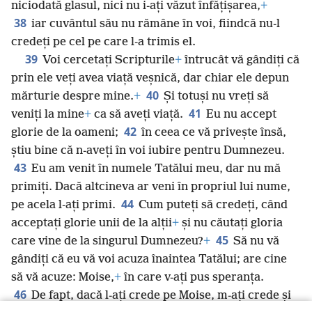
niciodată glasul, nici nu i-ați văzut înfățișarea,
+
38
iar cuvântul său nu rămâne în voi, fiindcă nu-l
credeți pe cel pe care l-a trimis el.
39
Voi cercetați Scripturile
+
întrucât vă gândiți că
prin ele veți avea viață veșnică, dar chiar ele depun
40
mărturie despre mine.
+
Și totuși nu vreți să
41
veniți la mine
+
ca să aveți viață.
Eu nu accept
42
glorie de la oameni;
în ceea ce vă privește însă,
știu bine că n-aveți în voi iubire pentru Dumnezeu.
43
Eu am venit în numele Tatălui meu, dar nu mă
primiți. Dacă altcineva ar veni în propriul lui nume,
44
pe acela l-ați primi.
Cum puteți să credeți, când
acceptați glorie unii de la alții
+
și nu căutați gloria
45
care vine de la singurul Dumnezeu?
+
Să nu vă
gândiți că eu vă voi acuza înaintea Tatălui; are cine
să vă acuze: Moise,
+
în care v-ați pus speranța.
46
De fapt, dacă l-ați crede pe Moise, m-ați crede și