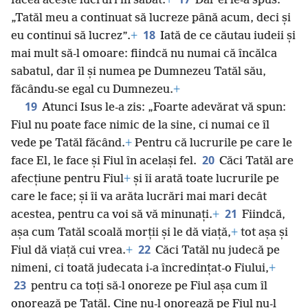
făcea aceste lucruri în sabat.
+
Dar el le-a spus:
„Tatăl meu a continuat să lucreze până acum, deci și
18
eu continui să lucrez”.
+
Iată de ce căutau iudeii și
mai mult să-l omoare: fiindcă nu numai că încălca
sabatul, dar îl și numea pe Dumnezeu Tatăl său,
făcându-se egal cu Dumnezeu.
+
19
Atunci Isus le-a zis: „Foarte adevărat vă spun:
Fiul nu poate face nimic de la sine, ci numai ce îl
vede pe Tatăl făcând.
+
Pentru că lucrurile pe care le
20
face El, le face și Fiul în același fel.
Căci Tatăl are
afecțiune pentru Fiul
+
și îi arată toate lucrurile pe
care le face; și îi va arăta lucrări mai mari decât
21
acestea, pentru ca voi să vă minunați.
+
Fiindcă,
așa cum Tatăl scoală morții și le dă viață,
+
tot așa și
22
Fiul dă viață cui vrea.
+
Căci Tatăl nu judecă pe
nimeni, ci toată judecata i-a încredințat-o Fiului,
+
23
pentru ca toți să-l onoreze pe Fiul așa cum îl
onorează pe Tatăl. Cine nu-l onorează pe Fiul nu-l