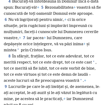
4
Bucurați-vă întotdeauna în Domnul! Încă o dată
5
spun: Bucurați-vă!
+
Rezonabilitatea
+
voastră să fie
cunoscută de toți oamenii! Domnul este aproape.
6
Nu vă îngrijorați pentru nimic,
+
ci în orice
situație, prin rugăciuni și implorări împreună cu
mulțumiri, faceți-i cunoscute lui Dumnezeu cererile
7
voastre,
+
iar pacea
+
lui Dumnezeu, care
depășește orice înțelegere, vă va păzi inima
+
și
*
mintea
prin Cristos Isus.
8
În sfârșit, fraților, tot ce este adevărat, tot ce
*
merită respect, tot ce este drept, tot ce este cast
,
tot ce merită să fie iubit, tot ce este vorbit de bine,
tot ce este virtuos și tot ce este demn de laudă –
*
aceste lucruri să fie preocuparea voastră
.
+
9
Lucrurile pe care le-ați învățat și, de asemenea, le-
ați acceptat, le-ați auzit și le-ați văzut în legătură cu
mine, pe acestea să le practicați,
+
iar Dumnezeul