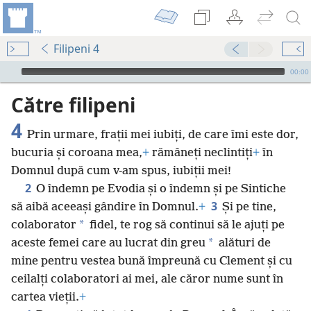
Filipeni 4
Audio Player
00:00
Către filipeni
4
Prin urmare, frații mei iubiți, de care îmi este dor,
bucuria și coroana mea,
+
rămâneți neclintiți
+
în
Domnul după cum v-am spus, iubiții mei!
2
O îndemn pe Evodia și o îndemn și pe Sintiche
3
să aibă aceeași gândire în Domnul.
+
Și pe tine,
*
colaborator
fidel, te rog să continui să le ajuți pe
*
aceste femei care au lucrat din greu
alături de
mine pentru vestea bună împreună cu Clement și cu
ceilalți colaboratori ai mei, ale căror nume sunt în
cartea vieții.
+