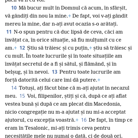
păcii va fi cu voi.
10
Mă bucur mult în Domnul că acum, în sfârșit,
vă gândiți din nou la mine.
+
De fapt, voi v-ați gândit
mereu la mine, dar n-ați avut ocazia s-o arătați.
11
N-o spun pentru că duc lipsă de ceva, căci am
învățat ca, în orice situație, să fiu mulțumit cu ce
12
am.
+
Știu să trăiesc și cu puțin,
+
știu să trăiesc și
cu mult. În toate lucrurile și în toate situațiile am
învățat secretul de a fi și sătul, și flămând, și în
13
belșug, și în nevoi.
Pentru toate lucrurile am
forță datorită celui care îmi dă putere.
+
14
Totuși, ați făcut bine că m-ați ajutat în necazul
15
meu.
Voi, filipenilor, știți și că, după ce ați aflat
vestea bună și după ce am plecat din Macedonia,
nicio congregație nu m-a ajutat și nu mi-a acceptat
16
ajutorul, cu excepția voastră.
+
De fapt, în timp ce
eram în Tesalonic, mi-ați trimis ceva pentru
necesitățile mele nu numai o dată, ci de două ori.