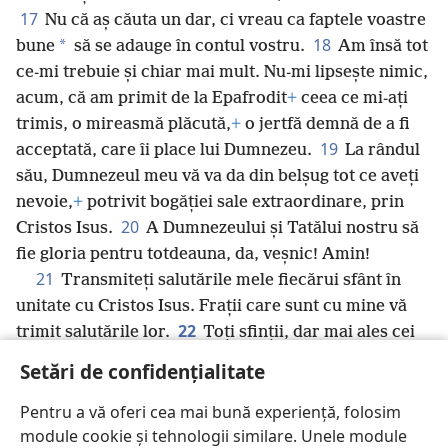
17
Nu că aș căuta un dar, ci vreau ca faptele voastre
18
*
bune
să se adauge în contul vostru.
Am însă tot
ce-mi trebuie și chiar mai mult. Nu-mi lipsește nimic,
acum, că am primit de la Epafrodit
+
ceea ce mi-ați
trimis, o mireasmă plăcută,
+
o jertfă demnă de a fi
19
acceptată, care îi place lui Dumnezeu.
La rândul
său, Dumnezeul meu vă va da din belșug tot ce aveți
nevoie,
+
potrivit bogăției sale extraordinare, prin
20
Cristos Isus.
A Dumnezeului și Tatălui nostru să
fie gloria pentru totdeauna, da, veșnic! Amin!
21
Transmiteți salutările mele fiecărui sfânt în
unitate cu Cristos Isus. Frații care sunt cu mine vă
22
trimit salutările lor.
Toți sfinții, dar mai ales cei
*
din casa
Cezarului,
+
vă trimit salutările lor.
Setări de confidențialitate
23
Bunătatea nemeritată a Domnului Isus Cristos
să fie cu spiritul pe care îl arătați!
Pentru a vă oferi cea mai bună experiență, folosim
module cookie și tehnologii similare. Unele module