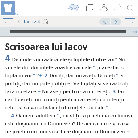
Iacov 4
Audio Player
00:00
Scrisoarea lui Iacov
4
De unde vin războaiele și luptele dintre voi? Nu
*
vin ele din dorințele voastre carnale
, care duc o
2
*
*
luptă în voi
?
+
Doriți, dar nu aveți. Ucideți
și
poftiți, dar nu puteți obține. Vă luptați și vă războiți
3
fără încetare.
+
Nu aveți pentru că nu cereți.
Iar
când cereți, nu primiți pentru că cereți cu intenții
*
rele: ca să vă satisfaceți dorințele carnale
.
4
*
Oameni adulteri
, nu știți că prietenia cu lumea
este dușmănie cu Dumnezeu? De aceea, cine vrea să
fie prieten cu lumea se face dușman cu Dumnezeu.
+