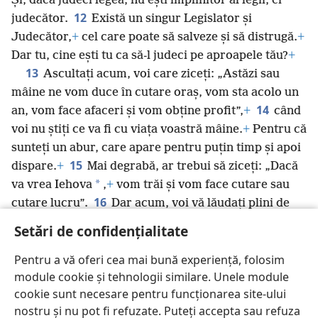
Și, dacă judeci legea, nu ești împlinitor al legii, ci
12
judecător.
Există un singur Legislator și
Judecător,
+
cel care poate să salveze și să distrugă.
+
Dar tu, cine ești tu ca să-l judeci pe aproapele tău?
+
13
Ascultați acum, voi care ziceți: „Astăzi sau
mâine ne vom duce în cutare oraș, vom sta acolo un
14
an, vom face afaceri și vom obține profit”,
+
când
voi nu știți ce va fi cu viața voastră mâine.
+
Pentru că
sunteți un abur, care apare pentru puțin timp și apoi
15
dispare.
+
Mai degrabă, ar trebui să ziceți: „Dacă
*
va vrea Iehova
,
+
vom trăi și vom face cutare sau
16
cutare lucru”.
Dar acum, voi vă lăudați plini de
aroganță și sunteți mândri de asta. Orice laudă de
Setări de confidențialitate
17
acest fel este rea.
Prin urmare, dacă cineva știe
să facă ce este bine, dar nu face, păcătuiește.
+
Pentru a vă oferi cea mai bună experiență, folosim
module cookie și tehnologii similare. Unele module
cookie sunt necesare pentru funcționarea site-ului
nostru și nu pot fi refuzate. Puteți accepta sau refuza