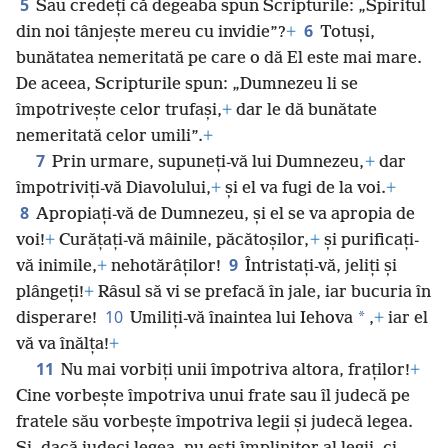
5
Sau credeți că degeaba spun Scripturile: „Spiritul
6
din noi tânjește mereu cu invidie”?
+
Totuși,
bunătatea nemeritată pe care o dă El este mai mare.
De aceea, Scripturile spun: „Dumnezeu li se
împotrivește celor trufași,
+
dar le dă bunătate
nemeritată celor umili”.
+
7
Prin urmare, supuneți-vă lui Dumnezeu,
+
dar
împotriviți-vă Diavolului,
+
și el va fugi de la voi.
+
8
Apropiați-vă de Dumnezeu, și el se va apropia de
voi!
+
Curățați-vă mâinile, păcătoșilor,
+
și purificați-
9
vă inimile,
+
nehotărâților!
Întristați-vă, jeliți și
plângeți!
+
Râsul să vi se prefacă în jale, iar bucuria în
10
*
disperare!
Umiliți-vă înaintea lui Iehova
,
+
iar el
vă va înălța!
+
11
Nu mai vorbiți unii împotriva altora, fraților!
+
Cine vorbește împotriva unui frate sau îl judecă pe
fratele său vorbește împotriva legii și judecă legea.