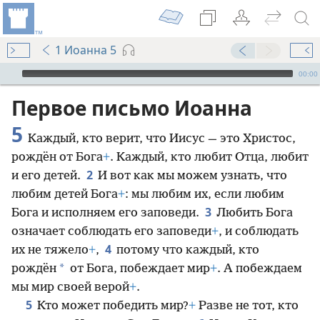
1 Иоанна 5
Audio Player
00:00
Первое письмо Иоанна
5
Каждый, кто верит, что Иисус — это Христос,
рождён от Бога
+
. Каждый, кто любит Отца, любит
2
и его детей.
И вот как мы можем узнать, что
любим детей Бога
+
: мы любим их, если любим
3
Бога и исполняем его заповеди.
Любить Бога
означает соблюдать его заповеди
+
, и соблюдать
4
их не тяжело
+
,
потому что каждый, кто
*
рождён
от Бога, побеждает мир
+
. А побеждаем
мы мир своей верой
+
.
5
Кто может победить мир?
+
Разве не тот, кто