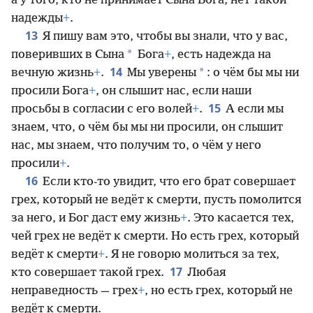
а у того, кто не принимает Сына Бога, нет такой
надежды
+
.
13
Я пишу вам это, чтобы вы знали, что у вас,
*
поверивших в Сына
Бога
+
, есть надежда на
14
*
вечную жизнь
+
.
Мы уверены
: о чём бы мы ни
просили Бога
+
, он слышит нас, если наши
15
просьбы в согласии с его волей
+
.
А если мы
знаем, что, о чём бы мы ни просили, он слышит
нас, мы знаем, что получим то, о чём у него
просили
+
.
16
Если кто-то увидит, что его брат совершает
грех, который не ведёт к смерти, пусть помолится
за него, и Бог даст ему жизнь
+
. Это касается тех,
чей грех не ведёт к смерти. Но есть грех, который
ведёт к смерти
+
. Я не говорю молиться за тех,
17
кто совершает такой грех.
Любая
неправедность — грех
+
, но есть грех, который не
ведёт к смерти.