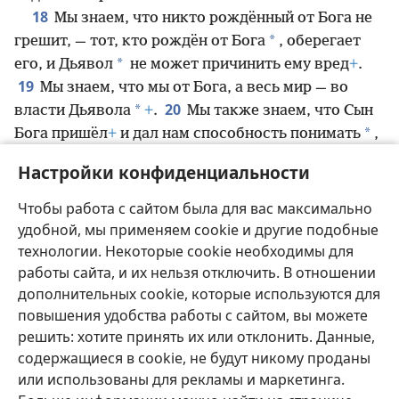
18
Мы знаем, что никто рождённый от Бога не
*
грешит, — тот, кто рождён от Бога
, оберегает
*
его, и Дьявол
не может причинить ему вред
+
.
19
Мы знаем, что мы от Бога, а весь мир — во
20
*
власти Дьявола
+
.
Мы также знаем, что Сын
*
Бога пришёл
+
и дал нам способность понимать
,
чтобы мы приобрели знания об истинном Боге.
Настройки конфиденциальности
И мы в единстве с истинным Богом
+
через его
Сына Иисуса Христа. Да, он истинный Бог и
Чтобы работа с сайтом была для вас максимально
21
источник вечной жизни
+
.
Мои любимые дети,
удобной, мы применяем cookie и другие подобные
держитесь в стороне от идолов
+
.
технологии. Некоторые cookie необходимы для
работы сайта, и их нельзя отключить. В отношении
дополнительных cookie, которые используются для
повышения удобства работы с сайтом, вы можете
решить: хотите принять их или отклонить. Данные,
Русский
Поделиться
Настройки
содержащиеся в cookie, не будут никому проданы
Copyright
© 2026 Watch Tower Bible and Tract Society of Pennsylvania
или использованы для рекламы и маркетинга.
Условия использования
Политика конфиденциальности