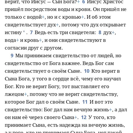
6
верит, что Иисус — Сын Бога?
+
Иисус Христос
пришёл посредством воды и крови. Он пришёл не
только с водой
+
, но и с кровью
+
. И об этом
свидетельствует дух
+
, потому что дух открывает
7
8
*
истину
.
Ведь есть три свидетеля:
дух
+
,
вода
+
и кровь
+
, и они свидетельствуют в
согласии друг с другом.
9
Мы принимаем свидетельство от людей, но
свидетельство от Бога важнее. Ведь Бог сам
10
свидетельствует о своём Сыне.
Кто верит в
Сына Бога, у того в сердце всё, чему его научил
Бог. Кто не верит Богу, тот выставляет его
лжецом
+
, потому что не верит свидетельству,
11
которое Бог дал о своём Сыне.
И вот это
свидетельство: Бог дал нам вечную жизнь
+
, а дал
12
он нам её через своего Сына
+
.
У того, кто
принимает Сына, есть надежда на вечную жизнь,