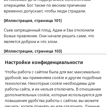
операциям. Бог также по веским причинам
временно допускает, чтобы люди страдали.
[Иллюстрация, страница 101]
Съев запрещенный плод, Адам и Ева отклонили
Божье правление. Они начали решать сами, что
является добром и что злом.
[Иллюстрации, страница 103]
Точно так же, как человек был создан с
Настройки конфиденциальности
потребностью есть и пить, он создан и с
Чтобы работа с сайтом была для вас максимально
потребностью получать руководство от Бога.
удобной, мы применяем cookie и другие подобные
технологии. Некоторые cookie необходимы для
работы сайта, и их нельзя отключить. В отношении
дополнительных cookie, которые используются для
повышения удобства работы с сайтом, вы можете
Русский
Поделиться
Настройки
решить: хотите принять их или отклонить. Данные,