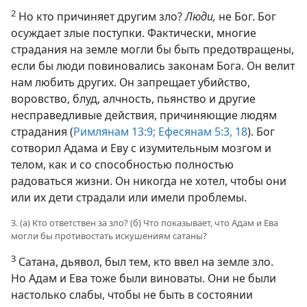
2
Но кто причиняет другим зло?
Люди,
не Бог. Бог
осуждает злые поступки. Фактически, многие
страдания на земле могли бы быть предотвращены,
если бы люди повиновались законам Бога. Он велит
нам любить других. Он запрещает убийство,
воровство, блуд, алчность, пьянство и другие
несправедливые действия, причиняющие людям
страдания (
Римлянам 13:9;
Ефесянам 5:3,
18
). Бог
сотворил Адама и Еву с изумительным мозгом и
телом, как и со способностью полностью
радоваться жизни. Он никогда не хотел, чтобы они
или их дети страдали или имели проблемы.
3. (а) Кто ответствен за зло? (б) Что показывает, что Адам и Ева
могли бы противостать искушениям сатаны?
3
Сатана, дьявол, был тем, кто ввел на земле зло.
Но Адам и Ева тоже были виноваты. Они не были
настолько слабы, чтобы не быть в состоянии