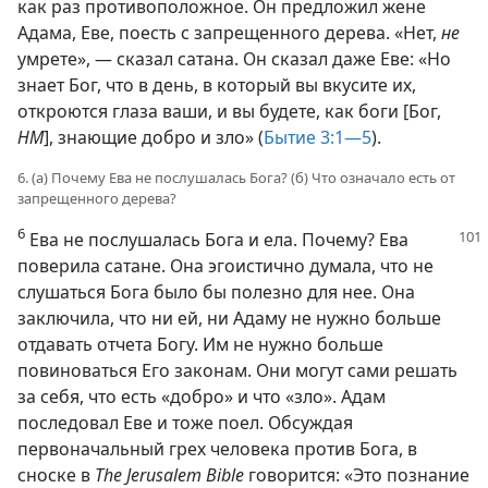
как раз противоположное. Он предложил жене
Адама, Еве, поесть с запрещенного дерева. «Нет,
не
умрете», — сказал сатана. Он сказал даже Еве: «Но
знает Бог, что в день, в который вы вкусите их,
откроются глаза ваши, и вы будете, как боги [Бог,
НМ
], знающие добро и зло» (
Бытие 3:1—5
).
6. (а) Почему Ева не послушалась Бога? (б) Что означало есть от
запрещенного дерева?
6
Ева не послушалась Бога и ела. Почему? Ева
поверила сатане. Она эгоистично думала, что не
слушаться Бога было бы полезно для нее. Она
заключила, что ни ей, ни Адаму не нужно больше
отдавать отчета Богу. Им не нужно больше
повиноваться Его законам. Они могут сами решать
за себя, что есть «добро» и что «зло». Адам
последовал Еве и тоже поел. Обсуждая
первоначальный грех человека против Бога, в
сноске в
The Jerusalem Bible
говорится: «Это познание