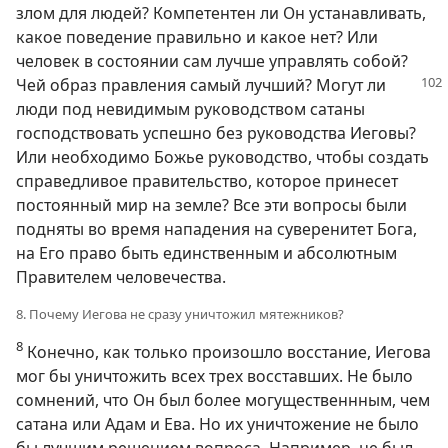
злом для людей? Компетентен ли Он устанавливать,
какое поведение правильно и какое нет? Или
человек в состоянии сам лучше управлять собой?
Чей образ правления самый лучший?
Могут ли
люди под невидимым руководством сатаны
господствовать успешно без руководства Иеговы?
Или необходимо Божье руководство, чтобы создать
справедливое правительство, которое принесет
постоянный мир на земле? Все эти вопросы были
подняты во время нападения на суверенитет Бога,
на Его право быть единственным и абсолютным
Правителем человечества.
8. Почему Иегова не сразу уничтожил мятежников?
8
Конечно, как только произошло восстание, Иегова
мог бы уничтожить всех трех восставших. Не было
сомнений, что Он был более могущественнным, чем
сатана или Адам и Ева. Но их уничтожение не было
бы лучшим решением вопроса. Например, не был